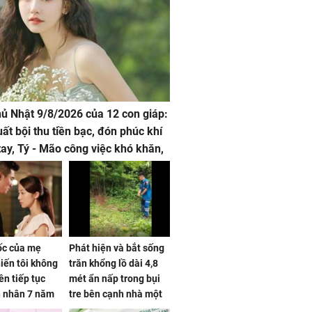
hủ Nhật 9/8/2026 của 12 con giáp:
uất bội thu tiền bạc, đón phúc khí
tay, Tý - Mão công việc khó khăn,
 đội nón ra đi
sốc của mẹ
Phát hiện và bắt sống
iến tôi không
trăn khổng lồ dài 4,8
ên tiếp tục
mét ẩn nấp trong bụi
n nhân 7 năm
tre bên cạnh nhà một
 không
cụ bà