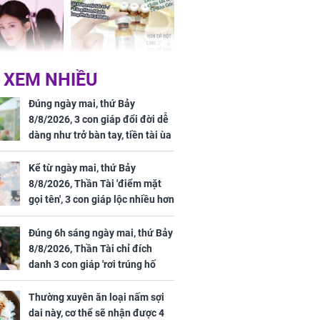
 XEM NHIỀU
 Tư muốn bứt
NÓNG: Bộ Y tế chưa
 vùng an toàn
cấp phép cho sản
Đúng ngày mai, thứ Bảy
phẩm làm đẹp từ tế
8/8/2026, 3 con giáp đổi đời dễ
bào gốc người
dàng như trở bàn tay, tiền tài ùa
tới, ngồi không lộc cũng đến,
phú quý theo tới già
Kể từ ngày mai, thứ Bảy
8/8/2026, Thần Tài 'điểm mặt
gọi tên', 3 con giáp lộc nhiều hơn
uyên ăn loại
sông, tài vận sáng như trăng
ai này, cơ thể
Rằm, chính thức hết khổ
Đúng 6h sáng ngày mai, thứ Bảy
được 4 lợi ích
8/8/2026, Thần Tài chỉ đích
danh 3 con giáp 'rơi trúng hố
vàng', tiền bạc ùa về nhà 'như lũ
cuốn', vươn mình thành đại gia
Thường xuyên ăn loại nấm sợi
trong phút chốc
dai này, cơ thể sẽ nhận được 4