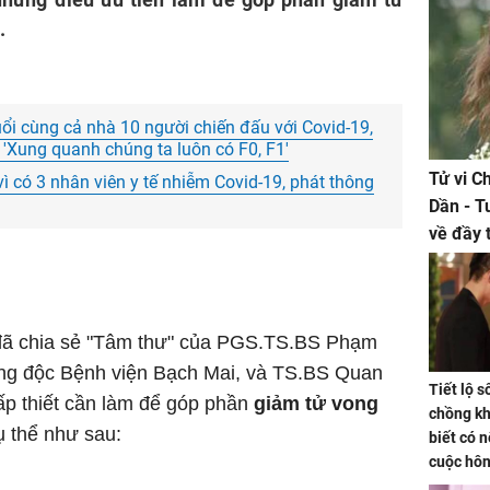
.
tuổi cùng cả nhà 10 người chiến đấu với Covid-19,
 'Xung quanh chúng ta luôn có F0, F1'
Tử vi C
ì có 3 nhân viên y tế nhiễm Covid-19, phát thông
Dần - T
về đầy 
tiền bạc
đã chia sẻ "Tâm thư" của PGS.TS.BS Phạm
ng độc Bệnh viện Bạch Mai, và TS.BS Quan
Tiết lộ 
ấp thiết cần làm để góp phần
giảm tử vong
chồng kh
 thể như sau:
biết có n
cuộc hô
nữa hay