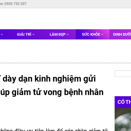
ne: 0909 750 307
G
GIẢI TRÍ
LÀM ĐẸP
SỨC KHỎE
DINH DƯ
ĩ dày dạn kinh nghiệm gửi
giúp giảm tử vong bệnh nhân
CÓ T
 những điều ưu tiên làm để góp phần giảm tử