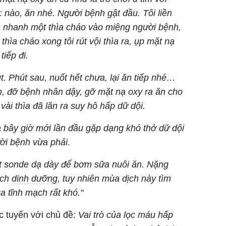
nào, ăn nhé. Người bệnh gật đầu. Tôi liền
a nhanh một thìa cháo vào miệng người bệnh,
hìa cháo xong tôi rút vội thìa ra, ụp mặt nạ
iếp đi.
. Phút sau, nuốt hết chưa, lại ăn tiếp nhé…
, đỡ bệnh nhân dậy, gỡ mặt nạ oxy ra ăn cho
ài thìa đã lăn ra suy hô hấp dữ dội.
 bây giờ mới lần đầu gặp dạng khó thở dữ dội
ời bệnh vừa phải.
ặt sonde dạ dày để bơm sữa nuôi ăn. Nặng
ịch
dinh dưỡng
, tuy nhiên mùa dịch này tìm
 tĩnh mạch rất khó."
ực tuyến với chủ đề:
Vai trò của lọc máu hấp