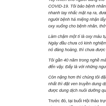
COVID-19. Tôi bảo bệnh nhân: 
nhanh tay nhấc mặt nạ ra, đư
người bệnh há miệng nhận lấy t
oxy xuống cho bệnh nhân, thở t
Làm chậm một tí là oxy máu tụt
Ngày đầu chưa có kinh nghiệm
nó đàng hoàng, thì chưa được v
Tôi gần 40 năm trong nghề mà
đến vậy. Đấy là với những ngư
Còn nặng hơn thì chúng tôi đ
nhất thì đặt ven truyền dung d
được dung dịch nuôi dưỡng qua
Trước đó, tại buổi Hội thảo tr