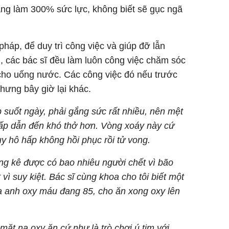
ang làm 300% sức lực, không biết sẽ gục ngã
 pháp, để duy trì công việc và giúp đỡ lẫn
, các bác sĩ đều làm luôn công việc chăm sóc
 cho uống nước. Các công việc đó nếu trước
nhưng bây giờ lại khác.
suốt ngày, phải gắng sức rất nhiều, nên mệt
ấp dẫn đến khó thở hơn. Vòng xoáy này cứ
 hô hấp không hồi phục rồi tử vong.
ống kê được có bao nhiêu người chết vì bão
vì suy kiệt. Bác sĩ cùng khoa cho tôi biết một
ủa anh oxy máu đang 85, cho ăn xong oxy lên
ặt nạ oxy ăn cứ như là trò chơi ú tim với