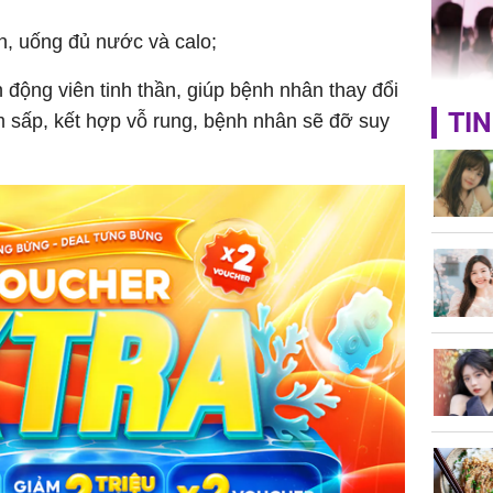
n, uống đủ nước và calo;
động viên tinh thần, giúp bệnh nhân thay đổi
TIN
m sấp, kết hợp vỗ rung, bệnh nhân sẽ đỡ suy
Triệu Lộ
phá khỏi
Thường x
nấm sợi d
sẽ nhận 
bất ngờ!