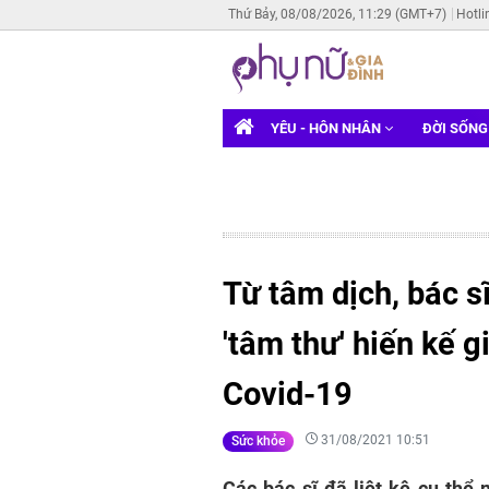
Thứ Bảy, 08/08/2026, 11:29 (GMT+7)
Hotli
YÊU - HÔN NHÂN
ĐỜI SỐN
Từ tâm dịch, bác s
'tâm thư' hiến kế 
Covid-19
31/08/2021 10:51
Sức khỏe
Các bác sĩ đã liệt kê cụ thể