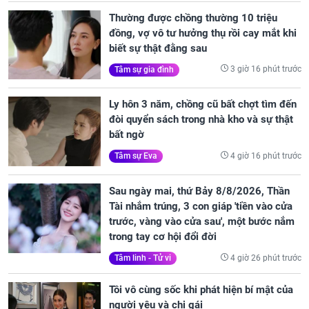
Thường được chồng thường 10 triệu
đồng, vợ vô tư hưởng thụ rồi cay mắt khi
biết sự thật đằng sau
3 giờ 16 phút trước
Tâm sự gia đình
Ly hôn 3 năm, chồng cũ bất chợt tìm đến
đòi quyển sách trong nhà kho và sự thật
bất ngờ
4 giờ 16 phút trước
Tâm sự Eva
Sau ngày mai, thứ Bảy 8/8/2026, Thần
Tài nhắm trúng, 3 con giáp 'tiền vào cửa
trước, vàng vào cửa sau', một bước nắm
trong tay cơ hội đổi đời
4 giờ 26 phút trước
Tâm linh - Tử vi
Tôi vô cùng sốc khi phát hiện bí mật của
người yêu và chị gái