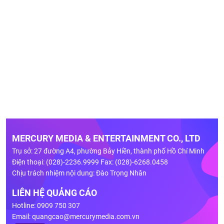
MERCURY MEDIA & ENTERTAINMENT CO., LTD
Trụ sở: 27 đường A4, phường Bảy Hiền, thành phố Hồ Chí Minh
Điện thoại: (028)-2236.9999 Fax: (028)-6268.0458
Chịu trách nhiệm nội dung: Đào Trọng Nhân
LIÊN HỆ QUẢNG CÁO
Hotline: 0909 750 307
Email:
quangcao@mercurymedia.com.vn