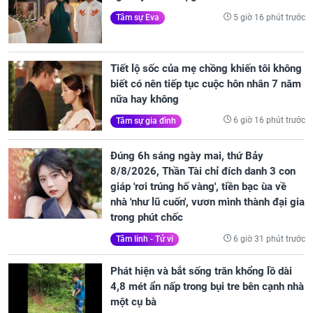
5 giờ 16 phút trước
Tâm sự Eva
Tiết lộ sốc của mẹ chồng khiến tôi không
biết có nên tiếp tục cuộc hôn nhân 7 năm
nữa hay không
6 giờ 16 phút trước
Tâm sự gia đình
Đúng 6h sáng ngày mai, thứ Bảy
8/8/2026, Thần Tài chỉ đích danh 3 con
giáp 'rơi trúng hố vàng', tiền bạc ùa về
nhà 'như lũ cuốn', vươn mình thành đại gia
trong phút chốc
6 giờ 31 phút trước
Tâm linh - Tử vi
Phát hiện và bắt sống trăn khổng lồ dài
4,8 mét ẩn nấp trong bụi tre bên cạnh nhà
một cụ bà