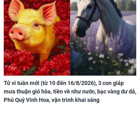
Tử vi tuần mới (từ 10 đến 16/8/2026), 3 con giáp
mưa thuận gió hòa, tiền về như nước, bạc vàng dư dả,
Phú Quý Vinh Hoa, vận trình khai sáng