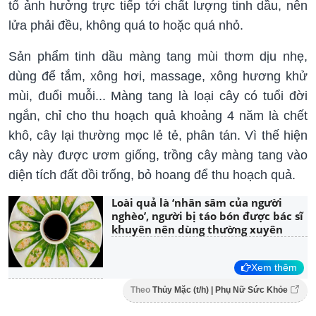
tố ảnh hưởng trực tiếp tới chất lượng tinh dầu, nên
lửa phải đều, không quá to hoặc quá nhỏ.
Sản phẩm tinh dầu màng tang mùi thơm dịu nhẹ,
dùng để tắm, xông hơi, massage, xông hương khử
mùi, đuổi muỗi... Màng tang là loại cây có tuổi đời
ngắn, chỉ cho thu hoạch quả khoảng 4 năm là chết
khô, cây lại thường mọc lẻ tẻ, phân tán. Vì thế hiện
cây này được ươm giống, trồng cây màng tang vào
diện tích đất đồi trống, bỏ hoang để thu hoạch quả.
Loài quả là ‘nhân sâm của người
nghèo’, người bị táo bón được bác sĩ
khuyên nên dùng thường xuyên
Xem thêm
Theo
Thủy Mặc (t/h) | Phụ Nữ Sức Khỏe