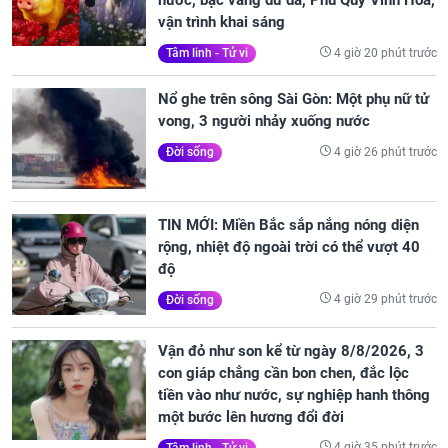
nước, bạc vàng dư dả, Phú Quý Vinh Hoa,
vận trình khai sáng
4 giờ 20 phút trước
Tâm linh - Tử vi
Nổ ghe trên sông Sài Gòn: Một phụ nữ tử
vong, 3 người nhảy xuống nước
4 giờ 26 phút trước
Đời sống
TIN MỚI: Miền Bắc sắp nắng nóng diện
rộng, nhiệt độ ngoài trời có thể vượt 40
độ
4 giờ 29 phút trước
Đời sống
Vận đỏ như son kể từ ngày 8/8/2026, 3
con giáp chẳng cần bon chen, đắc lộc
tiền vào như nước, sự nghiệp hanh thông
một bước lên hương đổi đời
4 giờ 35 phút trước
Tâm linh - Tử vi