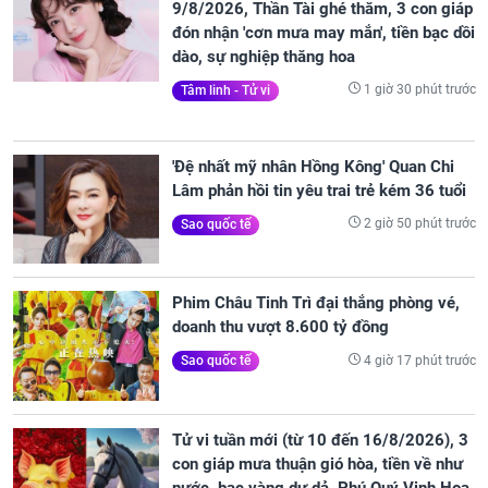
9/8/2026, Thần Tài ghé thăm, 3 con giáp
đón nhận 'cơn mưa may mắn', tiền bạc dồi
dào, sự nghiệp thăng hoa
1 giờ 30 phút trước
Tâm linh - Tử vi
'Đệ nhất mỹ nhân Hồng Kông' Quan Chi
Lâm phản hồi tin yêu trai trẻ kém 36 tuổi
2 giờ 50 phút trước
Sao quốc tế
Phim Châu Tinh Trì đại thắng phòng vé,
doanh thu vượt 8.600 tỷ đồng
4 giờ 17 phút trước
Sao quốc tế
Tử vi tuần mới (từ 10 đến 16/8/2026), 3
con giáp mưa thuận gió hòa, tiền về như