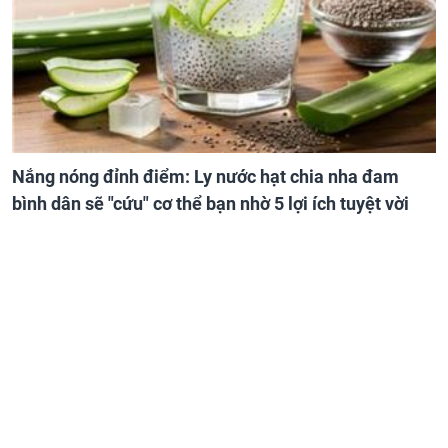
Nắng nóng đỉnh điểm: Ly nước hạt chia nha đam
bình dân sẽ "cứu" cơ thể bạn nhờ 5 lợi ích tuyệt vời