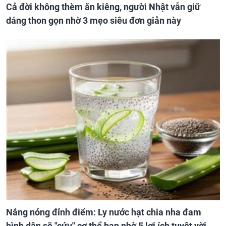
Cả đời không thèm ăn kiêng, người Nhật vẫn giữ
dáng thon gọn nhờ 3 mẹo siêu đơn giản này
Nắng nóng đỉnh điểm: Ly nước hạt chia nha đam
bình dân sẽ "cứu" cơ thể bạn nhờ 5 lợi ích tuyệt vời