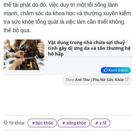
thể tái phát do đó, việc duy trì một lối sống lành
mạnh, chăm sóc da khoa học và thường xuyên kiểm
tra
sức khỏe
tổng quát là việc làm cần thiết không
thể bỏ qua.
Vật dụng trong nhà chứa sợi thuỷ
tinh gây dị ứng da và tổn thương hệ
hô hấp
Xem thêm
Theo
Anh Thư | Phụ Nữ Sức Khỏe
Từ khóa:
Sức khỏe
sống khỏe
y tế