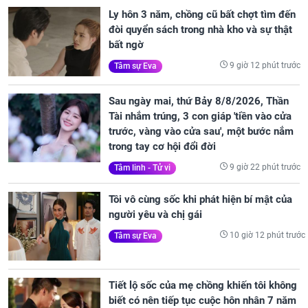
Ly hôn 3 năm, chồng cũ bất chợt tìm đến
đòi quyển sách trong nhà kho và sự thật
bất ngờ
9 giờ 12 phút trước
Tâm sự Eva
Sau ngày mai, thứ Bảy 8/8/2026, Thần
Tài nhắm trúng, 3 con giáp 'tiền vào cửa
trước, vàng vào cửa sau', một bước nắm
trong tay cơ hội đổi đời
9 giờ 22 phút trước
Tâm linh - Tử vi
Tôi vô cùng sốc khi phát hiện bí mật của
người yêu và chị gái
10 giờ 12 phút trước
Tâm sự Eva
Tiết lộ sốc của mẹ chồng khiến tôi không
biết có nên tiếp tục cuộc hôn nhân 7 năm