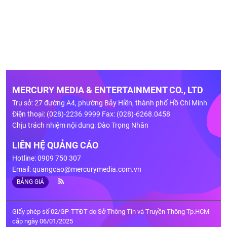
MERCURY MEDIA & ENTERTAINMENT CO., LTD
Trụ sở: 27 đường A4, phường Bảy Hiền, thành phố Hồ Chí Minh
Điện thoại: (028)-2236.9999 Fax: (028)-6268.0458
Chịu trách nhiệm nội dung: Đào Trọng Nhân
LIÊN HỆ QUẢNG CÁO
Hotline: 0909 750 307
Email:
quangcao@mercurymedia.com.vn
BẢNG GIÁ
Giấy phép số 02/GP-TTĐT do Sở Thông Tin và Truyền Thông Tp.HCM
cấp ngày 06/01/2025