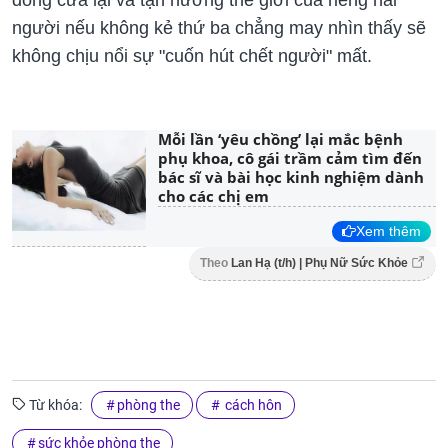
người nếu không kẻ thứ ba chẳng may nhìn thấy sẽ
không chịu nổi sự "cuốn hút chết người" mất.
Mỗi lần ‘yêu chồng’ lại mắc bệnh
phụ khoa, cô gái trầm cảm tìm đến
bác sĩ và bài học kinh nghiệm dành
cho các chị em
Xem thêm
Theo
Lan Hạ (t/h) | Phụ Nữ Sức Khỏe
Từ khóa:
phòng the
cách hôn
sức khỏe phòng the