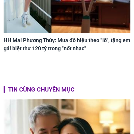
HH Mai Phương Thúy: Mua đồ hiệu theo "lô", tặng em
gái biệt thự 120 tỷ trong "nốt nhạc"
TIN CÙNG CHUYÊN MỤC