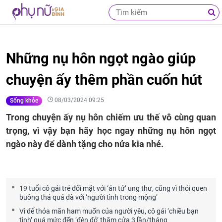
Những nụ hôn ngọt ngào giúp
chuyện ấy thêm phần cuốn hút
08/03/2024 09:25
Sống khỏe
Trong chuyện ấy nụ hôn chiếm ưu thế vô cùng quan
trọng, vì vậy bạn hãy học ngay những nụ hôn ngọt
ngào này để dành tặng cho nửa kia nhé.
19 tuổi cô gái trẻ đối mặt với ‘án tử’ ung thư, cũng vì thói quen
buông thả quá đà với ‘người tình trong mộng’
Vì để thỏa mãn ham muốn của người yêu, cô gái ‘chiều bạn
tình’ quá mức đến ‘đèn đỏ’ thăm cửa 3 lần/tháng