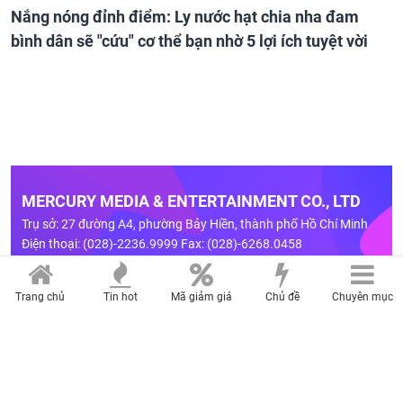
Nắng nóng đỉnh điểm: Ly nước hạt chia nha đam
bình dân sẽ "cứu" cơ thể bạn nhờ 5 lợi ích tuyệt vời
MERCURY MEDIA & ENTERTAINMENT CO., LTD
Trụ sở: 27 đường A4, phường Bảy Hiền, thành phố Hồ Chí Minh
Điện thoại: (028)-2236.9999 Fax: (028)-6268.0458
Chịu trách nhiệm nội dung: Đào Trọng Nhân
Trang chủ
Tin hot
Mã giảm giá
Chủ đề
Chuyên mục
LIÊN HỆ QUẢNG CÁO
Hotline: 0909 750 307
Email:
quangcao@mercurymedia.com.vn
BẢNG GIÁ