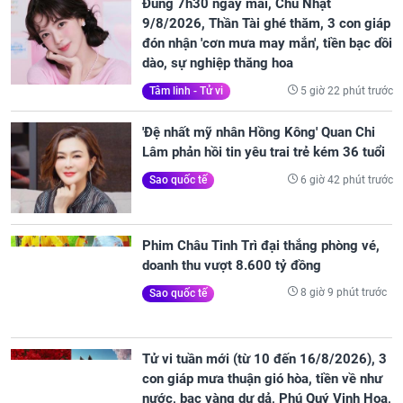
Đúng 7h30 ngày mai, Chủ Nhật
9/8/2026, Thần Tài ghé thăm, 3 con giáp
đón nhận 'cơn mưa may mắn', tiền bạc dồi
dào, sự nghiệp thăng hoa
5 giờ 22 phút trước
Tâm linh - Tử vi
'Đệ nhất mỹ nhân Hồng Kông' Quan Chi
Lâm phản hồi tin yêu trai trẻ kém 36 tuổi
6 giờ 42 phút trước
Sao quốc tế
Phim Châu Tinh Trì đại thắng phòng vé,
doanh thu vượt 8.600 tỷ đồng
8 giờ 9 phút trước
Sao quốc tế
Tử vi tuần mới (từ 10 đến 16/8/2026), 3
con giáp mưa thuận gió hòa, tiền về như
nước, bạc vàng dư dả, Phú Quý Vinh Hoa,