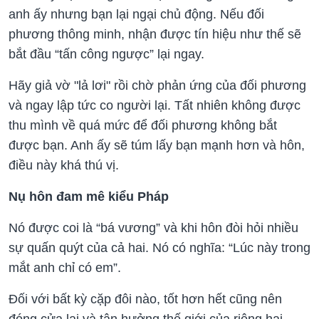
anh ấy nhưng bạn lại ngại chủ động. Nếu đối
phương thông minh, nhận được tín hiệu như thế sẽ
bắt đầu “tấn công ngược” lại ngay.
Hãy giả vờ "lả lơi" rồi chờ phản ứng của đối phương
và ngay lập tức co người lại. Tất nhiên không được
thu mình về quá mức để đối phương không bắt
được bạn. Anh ấy sẽ túm lấy bạn mạnh hơn và hôn,
điều này khá thú vị.
Nụ hôn đam mê kiểu Pháp
Nó được coi là “bá vương” và khi hôn đòi hỏi nhiều
sự quấn quýt của cả hai. Nó có nghĩa: “Lúc này trong
mắt anh chỉ có em”.
Đối với bất kỳ cặp đôi nào, tốt hơn hết cũng nên
đóng cửa lại và tận hưởng thế giới của riêng hai