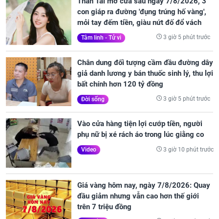
Thần Tài mở cửa sau ngày 7/8/2026, 3
con giáp ra đường 'đụng trúng hố vàng',
mỏi tay đếm tiền, giàu nứt đố đổ vách
3 giờ 5 phút trước
Tâm linh - Tử vi
Chân dung đối tượng cầm đầu đường dây
giả danh lương y bán thuốc sinh lý, thu lợi
bất chính hơn 120 tỷ đồng
3 giờ 5 phút trước
Đời sống
Vào cửa hàng tiện lợi cướp tiền, người
phụ nữ bị xé rách áo trong lúc giằng co
3 giờ 10 phút trước
Video
Giá vàng hôm nay, ngày 7/8/2026: Quay
đầu giảm nhưng vẫn cao hơn thế giới
trên 7 triệu đồng