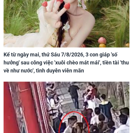
Kể từ ngày mai, thứ Sáu 7/8/2026, 3 con giáp 'số
hưởng' sau công việc 'xuôi chèo mát mái', tiền tài 'thu
về như nước', tình duyên viên mãn