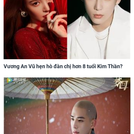
Vương An Vũ hẹn hò đàn chị hơn 8 tuổi Kim Thần?