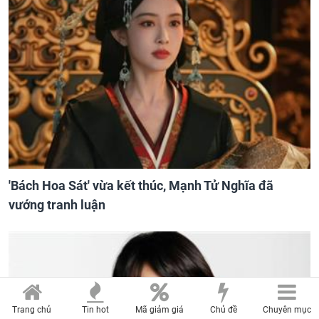
'Bách Hoa Sát' vừa kết thúc, Mạnh Tử Nghĩa đã
vướng tranh luận
Trang chủ
Tin hot
Mã giảm giá
Chủ đề
Chuyên mục