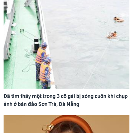
Đã tìm thấy một trong 3 cô gái bị sóng cuốn khi chụp
ảnh ở bán đảo Sơn Trà, Đà Nẵng