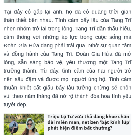
Tại đây cô gặp lại anh, họ đã có quãng thời gian
thân thiết bên nhau. Tình cảm bấy lâu của Tang Trĩ
nhen nhóm trở lại trong lòng. Tang Trĩ dần thấu hiểu,
cảm thông với những áp lực trong cuộc sống mà
Đoàn Gia Hứa đang phải trải qua. Nhờ sự quan tâm
và đồng hành của Tang Trĩ, Đoàn Gia Hứa đã mở
lòng, sẵn sàng bảo vệ, yêu thương một Tang Trĩ
trưởng thành. Từ đây, tình cảm của hai người trở
nên sâu đậm và được mọi người ủng hộ. Tinh cảm
thuần khiết cất giấu bấy lâu tưởng chừng sẽ chôn
vùi theo năm tháng đã nở rộ thành đóa hoa tình yêu
tuyệt đẹp.
Triệu Lộ Tư vừa thả dáng khoe chân
dài miên man, netizen 'bật kính lúp'
phát hiện điểm bất thường?