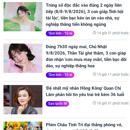
Trúng số độc đắc vào đúng 2 ngày liên
tiếp (8/8-9/8/2026), 3 con giáp 'lĩnh hội
tài lộc', tiền bạc kéo ùn ùn vào nhà, sự
nghiệp thăng tiến không ngừng
14 giờ 31 phút trước
Tâm linh - Tử vi
Đúng 7h30 ngày mai, Chủ Nhật
9/8/2026, Thần Tài ghé thăm, 3 con giáp
đón nhận 'cơn mưa may mắn', tiền bạc dồi
dào, sự nghiệp thăng hoa
15 giờ 11 phút trước
Tâm linh - Tử vi
'Đệ nhất mỹ nhân Hồng Kông' Quan Chi
Lâm phản hồi tin yêu trai trẻ kém 36 tuổi
16 giờ 31 phút trước
Sao quốc tế
Phim Châu Tinh Trì đại thắng phòng vé,