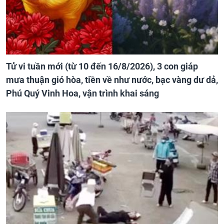
Tử vi tuần mới (từ 10 đến 16/8/2026), 3 con giáp
mưa thuận gió hòa, tiền về như nước, bạc vàng dư dả,
Phú Quý Vinh Hoa, vận trình khai sáng