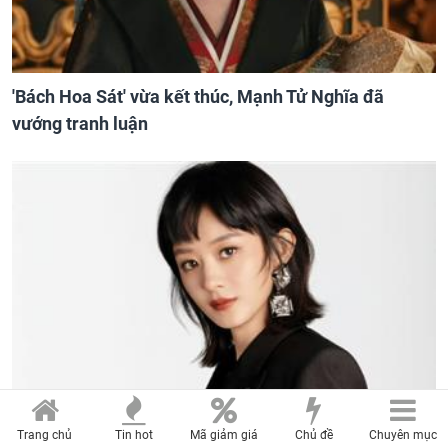
'Bách Hoa Sát' vừa kết thúc, Mạnh Tử Nghĩa đã
vướng tranh luận
Trang chủ
Tin hot
Mã giảm giá
Chủ đề
Chuyên mục