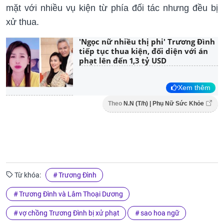
mặt với nhiều vụ kiện từ phía đối tác nhưng đều bị
xử thua.
'Ngọc nữ nhiều thị phi' Trương Đình
tiếp tục thua kiện, đối diện với án
phạt lên đến 1,3 tỷ USD
Xem thêm
Theo
N.N (T/h) | Phụ Nữ Sức Khỏe
Từ khóa:
Trương Đình
Trương Đình và Lâm Thoại Dương
vợ chồng Trương Đình bị xử phạt
sao hoa ngữ