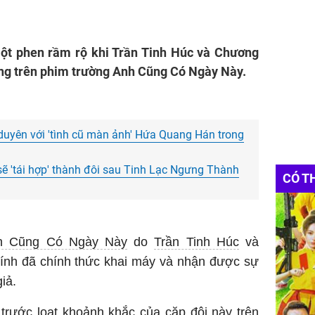
ột phen rầm rộ khi Trần Tinh Húc và Chương
ơng trên phim trường Anh Cũng Có Ngày Này.
duyên với 'tình cũ màn ảnh' Hứa Quang Hán trong
sẽ 'tái hợp' thành đôi sau Tinh Lạc Ngưng Thành
CÓ T
h Cũng Có Ngày Này
do
Trần Tinh Húc
và
ính đã chính thức khai máy và nhận được sự
iả.
trước loạt khoảnh khắc của cặp đôi này trên