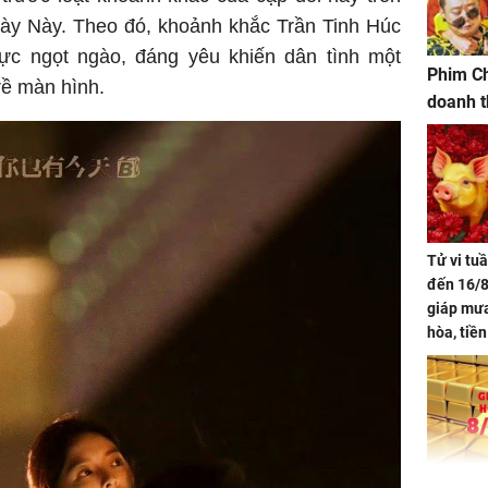
y Này. Theo đó, khoảnh khắc Trần Tinh Húc
 ngọt ngào, đáng yêu khiến dân tình một
Phim Ch
trề màn hình.
doanh t
Tử vi tu
đến 16/8
giáp mưa
hòa, tiề
bạc vàng
Quý Vinh
trình kh