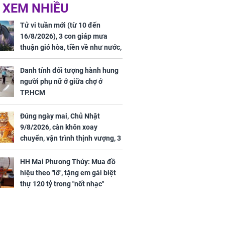
 hôm nay,
'Bách Hoa Sát' vừa kết
 XEM NHIỀU
/2026: Tăng
thúc, Mạnh Tử Nghĩa
44 triệu
đã vướng tranh luận
Tử vi tuần mới (từ 10 đến
ợng
16/8/2026), 3 con giáp mưa
thuận gió hòa, tiền về như nước,
bạc vàng dư dả, Phú Quý Vinh
Hoa, vận trình khai sáng
Danh tính đối tượng hành hung
người phụ nữ ở giữa chợ ở
TP.HCM
Đúng ngày mai, Chủ Nhật
ngày cuối
9/8/2026, càn khôn xoay
âm lịch, 3 con
chuyển, vận trình thịnh vượng, 3
ng phát Tài
con giáp nhận phúc khí nhà trời,
 Quý trăm bề,
tình tiền đỏ như son, vận may
h Phượng
HH Mai Phương Thúy: Mua đồ
hanh thông
m trọn cơ
hiệu theo "lô", tặng em gái biệt
sộ
thự 120 tỷ trong "nốt nhạc"