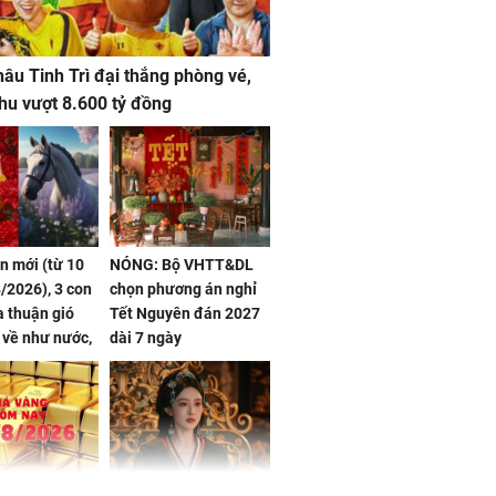
âu Tinh Trì đại thắng phòng vé,
hu vượt 8.600 tỷ đồng
ần mới (từ 10
NÓNG: Bộ VHTT&DL
/2026), 3 con
chọn phương án nghỉ
 thuận gió
Tết Nguyên đán 2027
n về như nước,
dài 7 ngày
 dư dả, Phú
 Hoa, vận
ai sáng