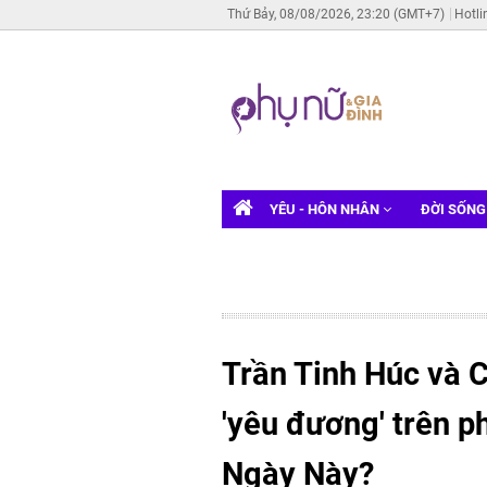
Thứ Bảy, 08/08/2026, 23:20 (GMT+7)
Hotli
YÊU - HÔN NHÂN
ĐỜI SỐN
Trần Tinh Húc và 
'yêu đương' trên 
Ngày Này?