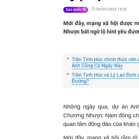
29/05/2023 14:02
Sao quốc tế
Mới đây, mạng xã hội được m
Nhược bất ngờ lộ hint yêu đư
Trần Tinh Húc chính thức nên 
Anh Cũng Có Ngày Này
Trần Tinh Húc và Lý Lan Địch 
Đường?
Những ngày qua, dự án
An
Chương Nhược Nam
đóng ch
quan tâm đông đảo của khán g
Mới đây, mạng xã hội rầm rộ 