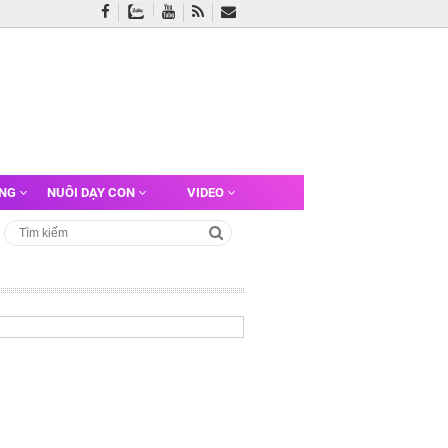
ỠNG
NUÔI DẠY CON
VIDEO