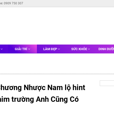
ne: 0909 750 307
G
GIẢI TRÍ
LÀM ĐẸP
SỨC KHỎE
DINH DƯ
Chương Nhược Nam lộ hint
phim trường Anh Cũng Có