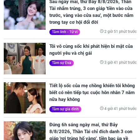
Sau ngày mai, thứ Bảy 8/8/2026, Thần
Tài nhắm trúng, 3 con giáp 'tiền vào cửa
trước, vàng vào cửa sau', một bước nắm
trong tay cơ hội đổi đời
2 giờ 51 phút trước
Tâm linh - Tử vi
Tôi vô cùng sốc khi phát hiện bí mật của
người yêu và chị gái
3 giờ 41 phút trước
Tâm sự Eva
Tiết lộ sốc của mẹ chồng khiến tôi không
biết có nên tiếp tục cuộc hôn nhân 7 năm
nữa hay không
4 giờ 41 phút trước
Tâm sự gia đình
Đúng 6h sáng ngày mai, thứ Bảy
8/8/2026, Thần Tài chỉ đích danh 3 con
giáp 'rơi trúng hố vàng', tiền bạc ùa về