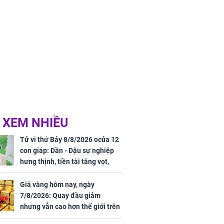
 XEM NHIỀU
Tử vi thứ Bảy 8/8/2026 ocủa 12
con giáp: Dần - Dậu sự nghiệp
hưng thịnh, tiền tài tăng vọt,
Mão - Thân công việc bất trắc,
tiền mất tật mang
Giá vàng hôm nay, ngày
7/8/2026: Quay đầu giảm
nhưng vẫn cao hơn thế giới trên
7 triệu đồng