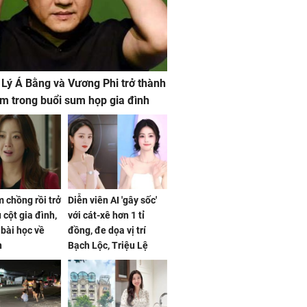
 Lý Á Bằng và Vương Phi trở thành
m trong buổi sum họp gia đình
 chồng rồi trở
Diễn viên AI 'gây sốc'
 cột gia đình,
với cát-xê hơn 1 tỉ
a bài học về
đồng, đe dọa vị trí
n
Bạch Lộc, Triệu Lệ
Dĩnh