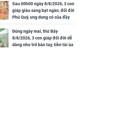
Sau 00h00 ngày 8/8/2026, 3 con
giáp giàu sang bạt ngàn, đổi đời
Phú Quý, ung dung có của đầy
nhà, ngày càng hưng thịnh sung
túc
Đúng ngày mai, thứ Bảy
8/8/2026, 3 con giáp đổi đời dễ
dàng như trở bàn tay, tiền tài ùa
tới, ngồi không lộc cũng đến,
phú quý theo tới già