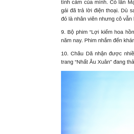
tình cảm của mình. Có lần Mạ
gái đã trả lời điện thoại. Dù s
đó là nhân viên nhưng cô vẫn 
9. Bộ phim “Lợi kiếm hoa hồn
năm nay. Phim nhắm đến khán 
10. Châu Dã nhận được nhiề
trang “Nhất Âu Xuân” đang th