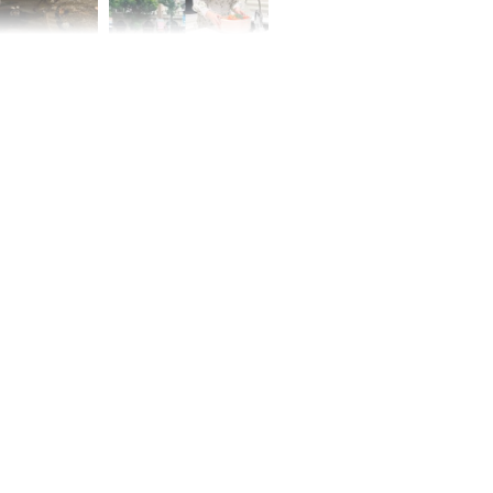
 Nữ công nhân
Đỗ Mỹ Linh hé lộ góc
trên đường đi
bếp chill của nhà mới -
rong khu công
cạnh biệt thự bầu Hiển
Sóng Thần
00 ngày
, 3 con giáp
g bạt ngàn,
Phú Quý, ung
của đầy nhà,
g hưng thịnh