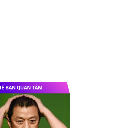
//topxaydung.com/
HỂ BẠN QUAN TÂM