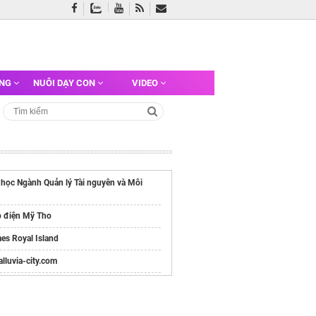
ỠNG
NUÔI DẠY CON
VIDEO
 học Ngành Quản lý Tài nguyên và Môi
p điện Mỹ Tho
es Royal Island
/alluvia-city.com
e chính thức
Vinhomes Hải Vân Bay
Chủ