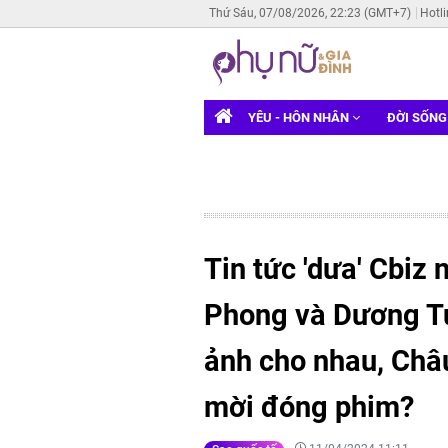
Thứ Sáu, 07/08/2026, 22:23 (GMT+7)
Hotl
YÊU - HÔN NHÂN
ĐỜI SỐN
Tin tức 'dưa' Cbi
Phong và Dương Tử
ảnh cho nhau, Châ
mời đóng phim?