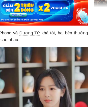
TP.HCM:
tử vong 
làm về t
nghiệp 
 Phong và
Dương Tử
khá tốt, hai bên thường
cho nhau.
Sau 00h
8/8/2026
giàu san
đổi đời 
dung có 
ngày càn
sung túc