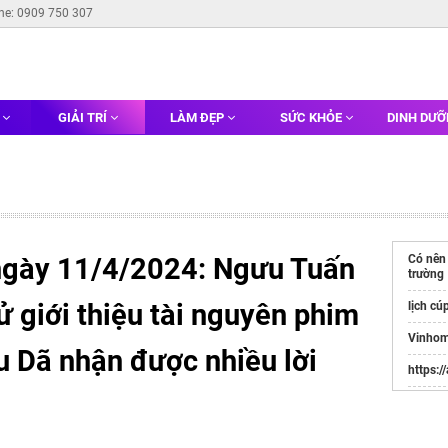
ine: 0909 750 307
G
GIẢI TRÍ
LÀM ĐẸP
SỨC KHỎE
DINH DƯ
z ngày 11/4/2024: Ngưu Tuấn
Có nên
trường
 giới thiệu tài nguyên phim
lịch cú
Vinhom
u Dã nhận được nhiều lời
https:/
Websit
Đầu Tư