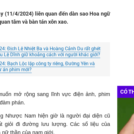
https:
ay (11/4/2024) liên quan đến dàn sao Hoa ngữ
uan tâm và bàn tán xôn xao.
024: Địch Lệ Nhiệt Ba và Hoàng Cảnh Du rất ghét
ệu Lệ Dĩnh giữ khoảng cách với người khác giới?
24: Bạch Lộc lập công ty riêng, Đường Yên và
dự án phim mới?
CÓ T
muốn mở rộng sang lĩnh vực điện ảnh, phim
 đàm phán.
g Nhược Nam hiện giờ là người đại diện cũ
ất giỏi đi đường lưu lượng. Các số liệu của
 nữ thần của nam giới.