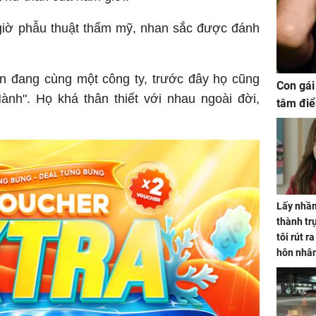
giờ phẫu thuật thẩm mỹ, nhan sắc được đánh
ện đang cùng một công ty, trước đây họ cũng
Con gái
ành". Họ khá thân thiết với nhau ngoài đời,
tâm điể
Lấy nhầm
thành trụ
tôi rút r
hôn nhâ