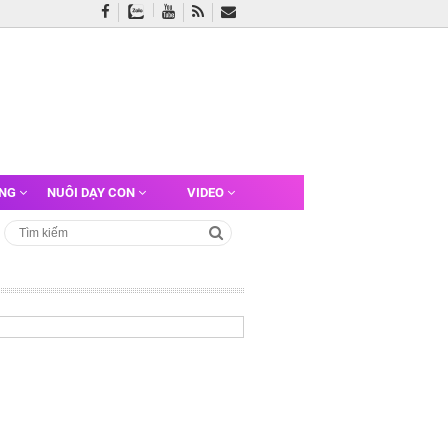
ỠNG
NUÔI DẠY CON
VIDEO