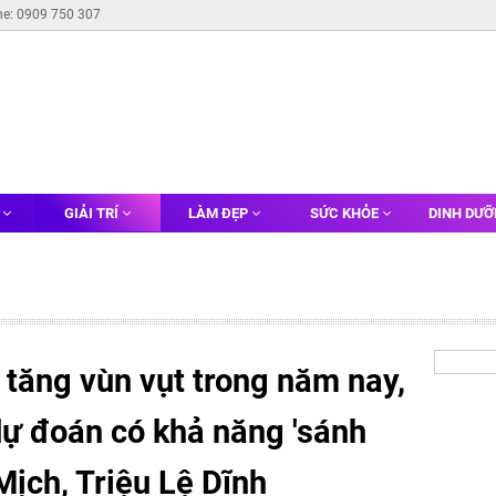
ne: 0909 750 307
G
GIẢI TRÍ
LÀM ĐẸP
SỨC KHỎE
DINH DƯ
tăng vùn vụt trong năm nay,
dự đoán có khả năng 'sánh
ịch, Triệu Lệ Dĩnh