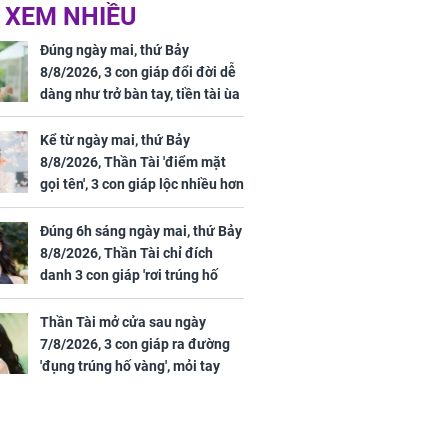
 XEM NHIỀU
 Tư muốn bứt
NÓNG: Bộ Y tế chưa
 vùng an toàn
cấp phép cho sản
Đúng ngày mai, thứ Bảy
phẩm làm đẹp từ tế
8/8/2026, 3 con giáp đổi đời dễ
bào gốc người
dàng như trở bàn tay, tiền tài ùa
tới, ngồi không lộc cũng đến,
phú quý theo tới già
Kể từ ngày mai, thứ Bảy
8/8/2026, Thần Tài 'điểm mặt
gọi tên', 3 con giáp lộc nhiều hơn
uyên ăn loại
sông, tài vận sáng như trăng
ai này, cơ thể
Rằm, chính thức hết khổ
Đúng 6h sáng ngày mai, thứ Bảy
được 4 lợi ích
8/8/2026, Thần Tài chỉ đích
danh 3 con giáp 'rơi trúng hố
vàng', tiền bạc ùa về nhà 'như lũ
cuốn', vươn mình thành đại gia
Thần Tài mở cửa sau ngày
trong phút chốc
7/8/2026, 3 con giáp ra đường
'đụng trúng hố vàng', mỏi tay
đếm tiền, giàu nứt đố đổ vách