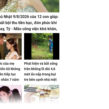
hủ Nhật 9/8/2026 của 12 con giáp:
uất bội thu tiền bạc, đón phúc khí
tay, Tý - Mão công việc khó khăn,
 đội nón ra đi
sốc của mẹ
Phát hiện và bắt sống
iến tôi không
trăn khổng lồ dài 4,8
ên tiếp tục
mét ẩn nấp trong bụi
n nhân 7 năm
tre bên cạnh nhà một
 không
cụ bà