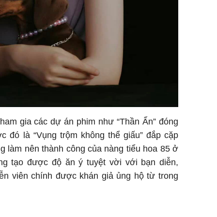
c tham gia các dự án phim như “Thần Ẩn” đóng
c đó là “Vụng trộm không thể giấu” đắp cặp
ng làm nên thành công của nàng tiểu hoa 85 ở
g tạo được độ ăn ý tuyệt vời với bạn diễn,
iễn viên chính được khán giả ủng hộ từ trong