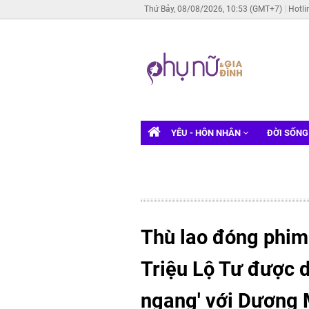
Thứ Bảy, 08/08/2026, 10:53 (GMT+7)
Hotli
YÊU - HÔN NHÂN
ĐỜI SỐN
Thù lao đóng phim 
Triệu Lộ Tư được 
ngang' với Dương M