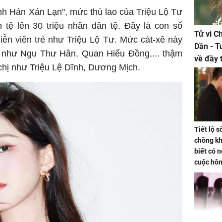
nh Hán Xán Lạn", mức thù lao của Triệu Lộ Tư
n tệ lên 30 triệu nhân dân tệ. Đây là con số
Tử vi C
ễn viên trẻ như Triệu Lộ Tư. Mức cát-xê này
Dần - T
ứa như Ngu Thư Hân, Quan Hiểu Đồng,... thậm
về đầy 
chị như Triệu Lệ Dĩnh, Dương Mịch.
tiền bạc
Tiết lộ 
chồng kh
biết có n
cuộc hô
nữa hay