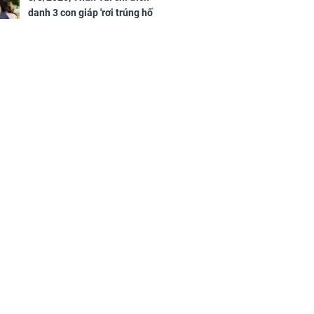
danh 3 con giáp 'rơi trúng hố
vàng', tiền bạc ùa về nhà 'như lũ
cuốn', vươn mình thành đại gia
trong phút chốc