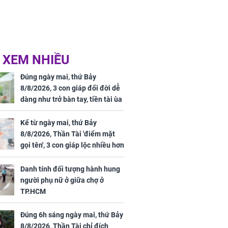
 XEM NHIỀU
Đúng ngày mai, thứ Bảy
8/8/2026, 3 con giáp đổi đời dễ
dàng như trở bàn tay, tiền tài ùa
tới, ngồi không lộc cũng đến,
phú quý theo tới già
Kể từ ngày mai, thứ Bảy
8/8/2026, Thần Tài 'điểm mặt
gọi tên', 3 con giáp lộc nhiều hơn
sông, tài vận sáng như trăng
Rằm, chính thức hết khổ
Danh tính đối tượng hành hung
người phụ nữ ở giữa chợ ở
TP.HCM
Đúng 6h sáng ngày mai, thứ Bảy
8/8/2026, Thần Tài chỉ đích