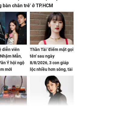
g bàn chân trẻ' ở TP.HCM
ệ diễn viên
Thần Tài 'điểm mặt gọi
, Nhậm Mẫn,
tên' sau ngày
ãn Ý hội ngộ
8/8/2026, 3 con giáp
im mới
lộc nhiều hơn sông, tài
vận sáng như trăng
Rằm, chính thức hết
khổ
Phương Thúy:
Triệu Lệ Dĩnh liên tiếp
ệu theo "lô",
được Kim Ưng ưu ái,
gái biệt thự
đãi ngộ đặc biệt gây
ong "nốt nhạc"
chú ý