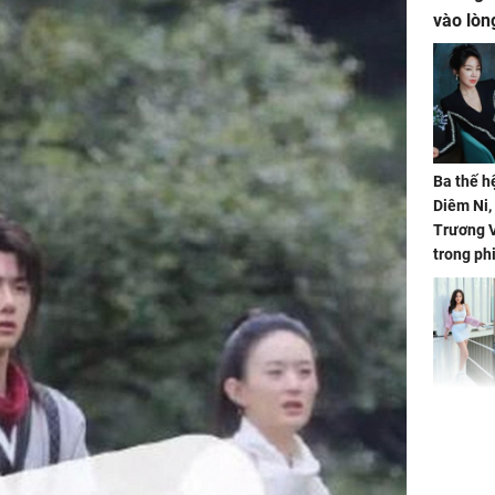
vào lòn
Ba thế h
Diêm Ni
Trương V
trong ph
HH Mai 
Mua đồ hi
tặng em 
120 tỷ tr