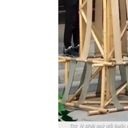
Trợ lý phải quỳ gối buộc 