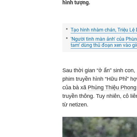
hình tượng.
Tạo hình nhàm chán, Triệu Lệ D
'Người tình màn ảnh' của Phùn
tam' dùng thủ đoạn xen vào g
Sau thời gian “ở ẩn” sinh con
phim truyền hình “Hữu Phỉ” hợ
của bà xã
Phùng Thiệu Phong
truyền thông. Tuy nhiên, cô li
từ netizen.