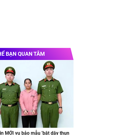
HỂ BẠN QUAN TÂM
in MỚI vụ bảo mẫu 'bật dây thun