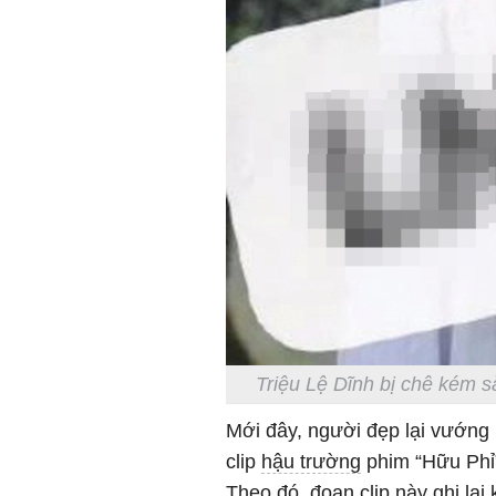
Triệu Lệ Dĩnh bị chê kém sắ
Mới đây, người đẹp lại vướng 
clip
hậu trường
phim “Hữu Phỉ”
Theo đó, đoạn clip này ghi lạ