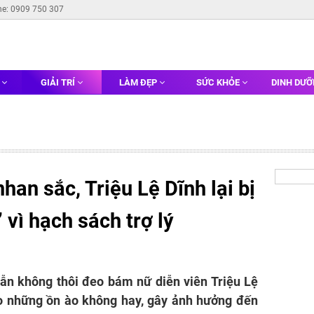
ne: 0909 750 307
G
GIẢI TRÍ
LÀM ĐẸP
SỨC KHỎE
DINH DƯ
nhan sắc, Triệu Lệ Dĩnh lại bị
vì hạch sách trợ lý
ẫn không thôi đeo bám nữ diễn viên Triệu Lệ
ào những ồn ào không hay, gây ảnh hưởng đến