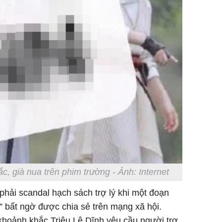
Danh tín
hành hu
nữ ở giữ
TP.HCM
c, già nua trên phim trường - Ảnh: Internet
phải scandal hạch sách trợ lý khi một đoạn
 bất ngờ được chia sẻ trên mạng xã hội.
i khoảnh khắc Triệu Lệ Dĩnh yêu cầu người trợ