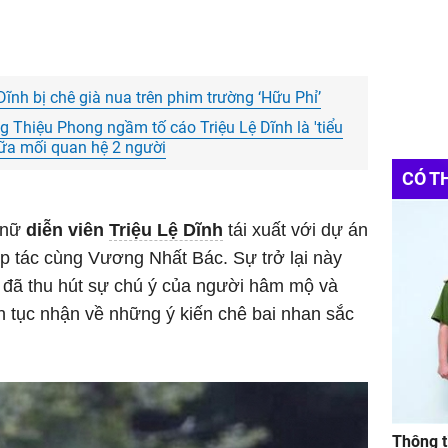
ĩnh bị chê già nua trên phim trường ‘Hữu Phỉ’
g Thiệu Phong ngầm tố cáo Triệu Lệ Dĩnh là 'tiểu
iữa mối quan hệ 2 người
CÓ T
, nữ
diễn viên
Triệu Lệ Dĩnh
tái xuất với dự án
p tác cùng Vương Nhất Bác. Sự trở lại này
đã thu hút sự chú ý của người hâm mộ và
ên tục nhận về những ý kiến chê bai nhan sắc
Thông t