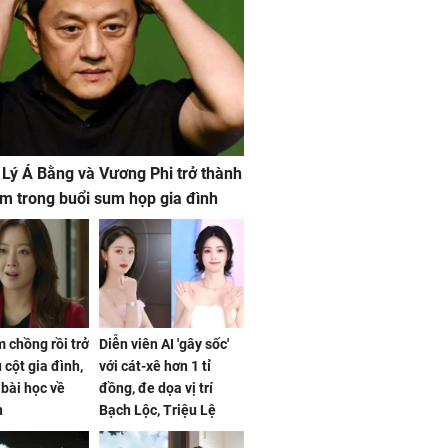
 Lý Á Bằng và Vương Phi trở thành
m trong buổi sum họp gia đình
 chồng rồi trở
Diễn viên AI 'gây sốc'
 cột gia đình,
với cát-xê hơn 1 tỉ
a bài học về
đồng, đe dọa vị trí
n
Bạch Lộc, Triệu Lệ
Dĩnh