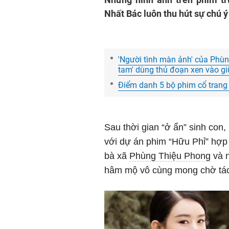
Nhất Bác luôn thu hút sự chú ý
'Người tình màn ảnh' của Phùn
tam' dùng thủ đoạn xen vào g
Điểm danh 5 bộ phim cổ trang l
Sau thời gian “ở ẩn” sinh con
với dự án phim “Hữu Phỉ” hợp
bà xã
Phùng Thiệu Phong
và n
hâm mộ vô cùng mong chờ tá