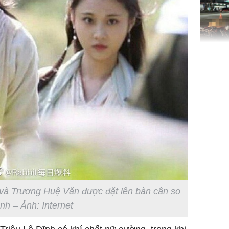
TP.HCM:
tử vong 
làm về t
nghiệp 
Sau 00h
8/8/2026
 và Trương Huệ Văn được đặt lên bàn cân so
giàu san
nh – Ảnh: Internet
đổi đời 
dung có 
ngày càn