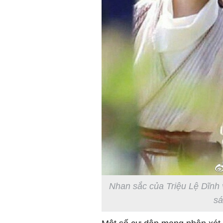
Nhan sắc của Triệu Lệ Dĩnh
sá