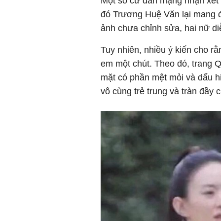
Một số cư dân mạng nhận xét T
đó Trương Huệ Văn lại mang đ
ảnh chưa chỉnh sửa, hai nữ di
Tuy nhiên, nhiều ý kiến cho r
em một chút. Theo đó, trang Q
mặt có phần mệt mỏi và dấu hi
vô cùng trẻ trung và tràn đầy 