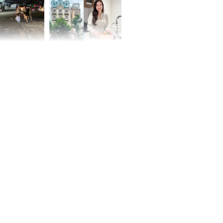
 Nữ công nhân
Đỗ Mỹ Linh hé lộ góc
trên đường đi
bếp chill của nhà mới -
rong khu công
cạnh biệt thự bầu Hiển
Sóng Thần
00 ngày
, 3 con giáp
g bạt ngàn,
Phú Quý, ung
của đầy nhà,
g hưng thịnh