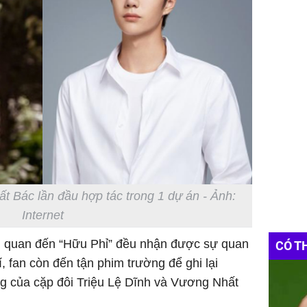
t Bác lần đầu hợp tác trong 1 dự án - Ảnh:
Internet
iên quan đến “Hữu Phỉ” đều nhận được sự quan
CÓ T
 fan còn đến tận phim trường để ghi lại
 của cặp đôi Triệu Lệ Dĩnh và Vương Nhất