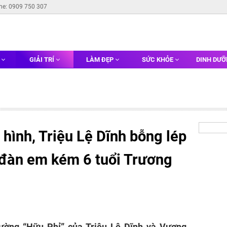
ine: 0909 750 307
G
GIẢI TRÍ
LÀM ĐẸP
SỨC KHỎE
DINH DƯ
hình, Triệu Lệ Dĩnh bỗng lép
 đàn em kém 6 tuổi Trương
ường “Hữu Phỉ” của Triệu Lệ Dĩnh và Vương