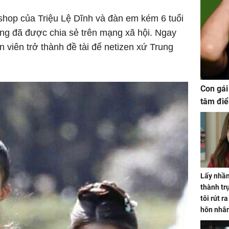
shop của Triệu Lệ Dĩnh và đàn em kém 6 tuổi
ng đã được chia sẻ trên mạng xã hội. Ngay
n viên trở thành đề tài để netizen xứ Trung
Con gái
tâm điể
Lấy nhầm
thành trụ
tôi rút r
hôn nhâ