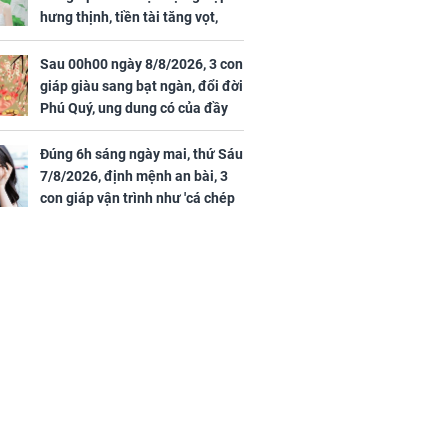
hưng thịnh, tiền tài tăng vọt,
Mão - Thân công việc bất trắc,
tiền mất tật mang
Sau 00h00 ngày 8/8/2026, 3 con
giáp giàu sang bạt ngàn, đổi đời
Phú Quý, ung dung có của đầy
nhà, ngày càng hưng thịnh sung
túc
Đúng 6h sáng ngày mai, thứ Sáu
7/8/2026, định mệnh an bài, 3
con giáp vận trình như 'cá chép
hóa rồng', giàu có lên bất chấp,
số đỏ chót như son