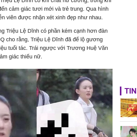
riệu Lệ Dĩnh có khí chất nữ cường, trong khi
sung túc
ến cảm giác tươi mới và trẻ trung. Qua hình
ễn viên được nhận xét xinh đẹp như nhau.
ằng Triệu Lệ Dĩnh có phần kém cạnh hơn đàn
Q cho rằng, Triệu Lệ Dĩnh đã để lộ gương
ệu tuổi tác. Trái ngược với Trương Huệ Văn
cảm giác thiếu nữ.
TIN