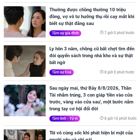
Thường được chồng thường 10 triệu
đồng, vợ vô tư hưởng thụ rồi cay mắt khi
biết sự thật đằng sau
7 giờ 0 phút trước
Tâm sự gia đình
Ly hôn 3 năm, chồng cũ bất chợt tìm đến
đòi quyển sách trong nhà kho và sự thật
bất ngờ
8 giờ 0 phút trước
Tâm sự Eva
Sau ngày mai, thứ Bảy 8/8/2026, Thần
Tài nhắm trúng, 3 con giáp 'tiền vào cửa
trước, vàng vào cửa sau', một bước nắm
trong tay cơ hội đổi đời
8 giờ 10 phút trước
Tâm linh - Tử vi
Tôi vô cùng sốc khi phát hiện bí mật của
người yêu và chị gái