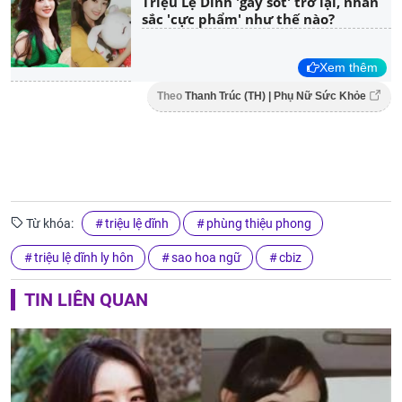
Triệu Lệ Dĩnh 'gây sốt' trở lại, nhan
sắc 'cực phẩm' như thế nào?
Xem thêm
Theo
Thanh Trúc (TH) | Phụ Nữ Sức Khỏe
Từ khóa:
triệu lệ dĩnh
phùng thiệu phong
triệu lệ dĩnh ly hôn
sao hoa ngữ
cbiz
TIN LIÊN QUAN