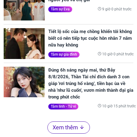
9 giờ 0 phút trước
Tâm sự Eva
Tiết lộ sốc của mẹ chồng khiến tôi không
biết có nên tiếp tục cuộc hôn nhân 7 năm
nữa hay không
10 giờ 0 phút trước
Tâm sự gia đình
Đúng 6h sáng ngày mai, thứ Bảy
8/8/2026, Thần Tài chỉ đích danh 3 con
giáp 'rơi trúng hố vàng', tiền bạc ùa về
nhà 'như lũ cuốn', vươn mình thành đại gia
trong phút chốc
10 giờ 15 phút trước
Tâm linh - Tử vi
Xem thêm