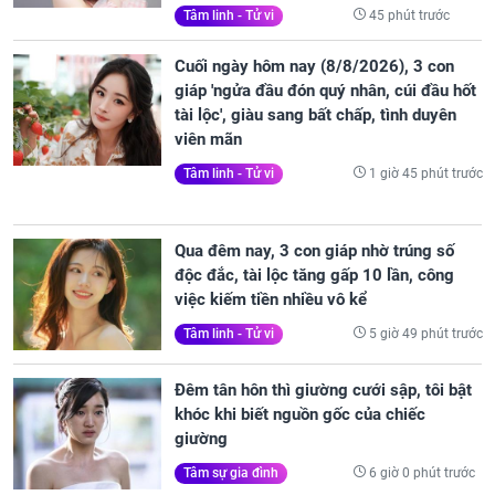
45 phút trước
Tâm linh - Tử vi
Cuối ngày hôm nay (8/8/2026), 3 con
giáp 'ngửa đầu đón quý nhân, cúi đầu hốt
tài lộc', giàu sang bất chấp, tình duyên
viên mãn
1 giờ 45 phút trước
Tâm linh - Tử vi
Qua đêm nay, 3 con giáp nhờ trúng số
độc đắc, tài lộc tăng gấp 10 lần, công
việc kiếm tiền nhiều vô kể
5 giờ 49 phút trước
Tâm linh - Tử vi
Đêm tân hôn thì giường cưới sập, tôi bật
khóc khi biết nguồn gốc của chiếc
giường
6 giờ 0 phút trước
Tâm sự gia đình