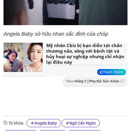
Angela Baby sở hữu nhan sắc đỉnh của chóp
Mỹ nhân Cbiz bị bạn diễn tát chấn
thương não, sống với bệnh tật và
hủy hoại sự nghiệp nhưng chỉ nhận
lại điều này
Xem thêm
Theo
Hồng Y | Phụ Nữ Sức Khỏe
Từ khóa:
Angela Baby
Ngô Cẩn Ngôn