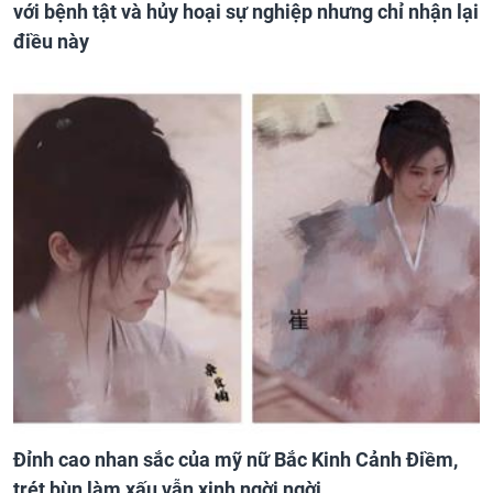
với bệnh tật và hủy hoại sự nghiệp nhưng chỉ nhận lại
điều này
Đỉnh cao nhan sắc của mỹ nữ Bắc Kinh Cảnh Điềm,
trét bùn làm xấu vẫn xinh ngời ngời