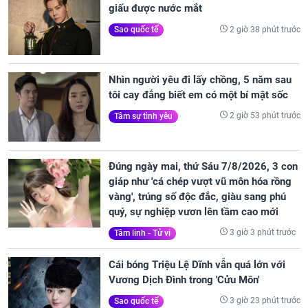
giấu được nước mắt
2 giờ 38 phút trước
Sao quốc tế
Nhìn người yêu đi lấy chồng, 5 năm sau
tôi cay đắng biết em có một bí mật sốc
2 giờ 53 phút trước
Tâm sự tình yêu
Đúng ngày mai, thứ Sáu 7/8/2026, 3 con
giáp như 'cá chép vượt vũ môn hóa rồng
vàng', trúng số độc đắc, giàu sang phú
quý, sự nghiệp vươn lên tầm cao mới
3 giờ 3 phút trước
Tâm linh - Tử vi
Cái bóng Triệu Lệ Dĩnh vẫn quá lớn với
Vương Dịch Đình trong 'Cửu Môn'
3 giờ 23 phút trước
Sao quốc tế