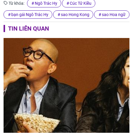
Từ khóa:
Ngô Trác Hy
Cúc Tử Kiều
bạn gái Ngô Trác Hy
sao Hong Kong
sao Hoa ngữ
TIN LIÊN QUAN