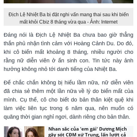
Địch Lệ Nhiệt Ba bị đặt nghi vấn mang thai sau khi biến
mất khỏi Cbiz 8 tháng vừa qua - Ảnh: Internet
Đáng nói là Địch Lệ Nhiệt Ba chưa bao giờ thẳng
thắn phủ nhận tình cảm với Hoàng Cảnh Du. Do đó,
khi cô biến mất khoảng 8 tháng, nhiều người cho
rằng nữ diễn viên ở ẩn sinh con. Tin tức này ảnh
hưởng không nhỏ tới danh tiếng của Nhiệt Ba.
Để chắc chắn không bị hiểu lầm nữa, nữ diễn viên
đã chia sẻ thêm một lần nữa về lý do biến mất của
mình. Cụ thể, cô cho biết do bản thân kiệt quệ khi
làm việc liên tục trong 6 năm qua, nên muốn có
quãng thời gian nghỉ ngơi, dành riêng cho bản thân.
Nhan sắc của 'em gái' Dương Mịch
gây sót CĐM xứ Trung, lấn lướt cả