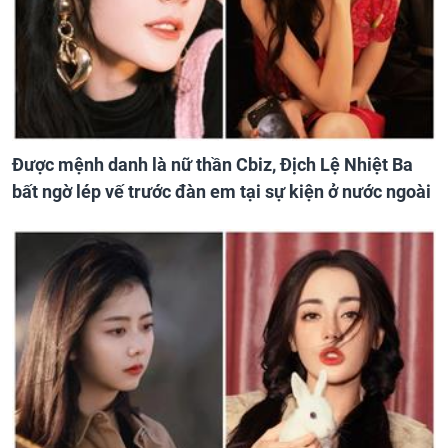
Được mệnh danh là nữ thần Cbiz, Địch Lệ Nhiệt Ba
bất ngờ lép vế trước đàn em tại sự kiện ở nước ngoài