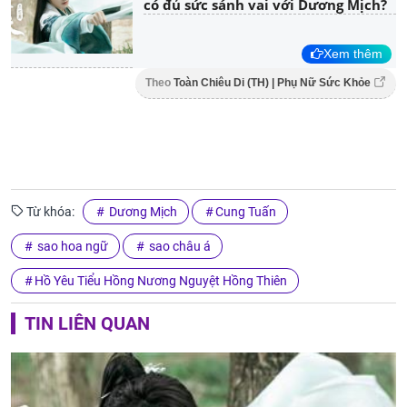
có đủ sức sánh vai với Dương Mịch?
Xem thêm
Theo
Toàn Chiêu Di (TH) | Phụ Nữ Sức Khỏe
Từ khóa:
Dương Mịch
Cung Tuấn
sao hoa ngữ
sao châu á
Hồ Yêu Tiểu Hồng Nương Nguyệt Hồng Thiên
TIN LIÊN QUAN