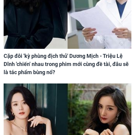
Cặp đôi 'kỳ phùng địch thủ' Dương Mịch - Triệu Lệ
Dĩnh 'chiến' nhau trong phim mới cùng đề tài, đâu sẽ
là tác phẩm bùng nổ?