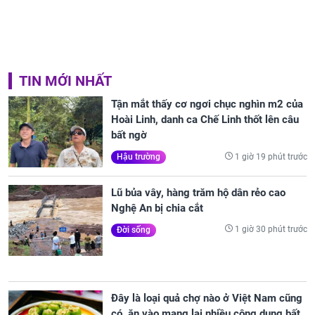
TIN MỚI NHẤT
Tận mắt thấy cơ ngơi chục nghìn m2 của
Hoài Linh, danh ca Chế Linh thốt lên câu
bất ngờ
1 giờ 19 phút trước
Hậu trường
Lũ bủa vây, hàng trăm hộ dân rẻo cao
Nghệ An bị chia cắt
1 giờ 30 phút trước
Đời sống
Đây là loại quả chợ nào ở Việt Nam cũng
có, ăn vào mang lại nhiều công dụng bất