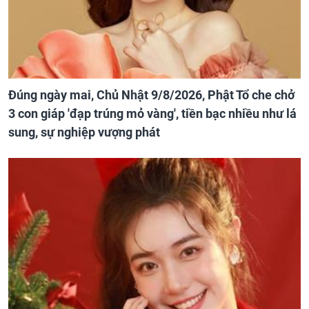
Đúng ngày mai, Chủ Nhật 9/8/2026, Phật Tổ che chở
3 con giáp 'đạp trúng mỏ vàng', tiền bạc nhiều như lá
sung, sự nghiệp vượng phát