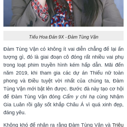
Tiểu Hoa Đán 9X - Đàm Tùng Vận
Đàm Tùng Vận có không ít vai diễn chẳng để lại ấn
tượng gì, đó là giai đoạn cô đóng rất nhiều vai phụ
trong loạt phim truyền hình kém hấp dẫn. Mãi đến
năm 2019, khi tham gia các dự án Thiếu nữ toàn
phong và Điều tuyệt vời nhất của chúng ta, Đàm
Tùng Vận mới bật lên được. Bước đà này tạo cơ hội
để Đàm Tùng Vận đóng
Cẩm y chi hạ
cùng Nhậm
Gia Luân rồi gây sốt khắp Châu Á vì quá xinh đẹp,
đáng yêu.
Không khó để nhận ra rằng Đàm Tùng Vận và
Triệu