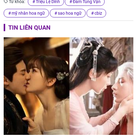
Từ khóa:
Triệu Lệ Dĩnh
Đàm Tùng Vận
mỹ nhân hoa ngữ
sao hoa ngữ
cbiz
TIN LIÊN QUAN