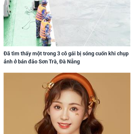
Đã tìm thấy một trong 3 cô gái bị sóng cuốn khi chụp
ảnh ở bán đảo Sơn Trà, Đà Nẵng