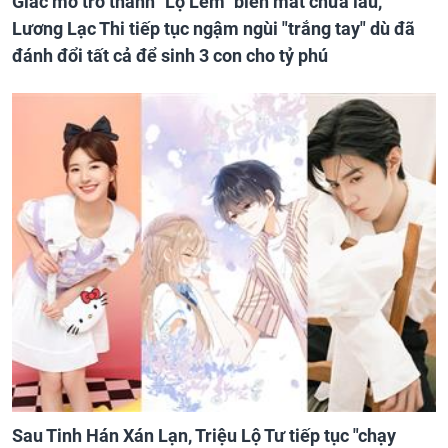
Giấc mơ trở thành "Lọ Lem" biến mất chưa lâu,
Lương Lạc Thi tiếp tục ngậm ngùi "trắng tay" dù đã
đánh đổi tất cả để sinh 3 con cho tỷ phú
Sau Tinh Hán Xán Lạn, Triệu Lộ Tư tiếp tục "chạy