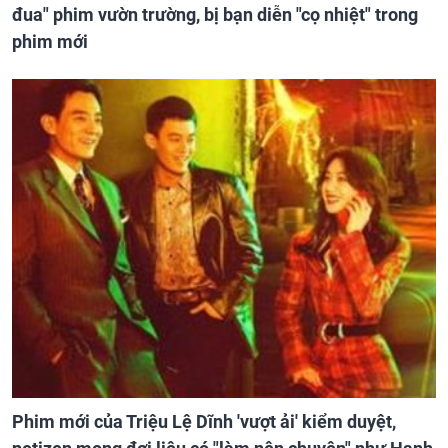
đua" phim vườn trường, bị bạn diễn "cọ nhiệt" trong
phim mới
Phim mới của Triệu Lệ Dĩnh 'vượt ải' kiểm duyệt,