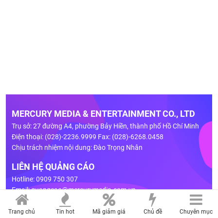
MERCURY MEDIA & ENTERTAINMENT CO., LTD
Trụ sở: 27 đường A4, phường Bảy Hiền, thành phố Hồ Chí Minh
Điện thoại: (028)-2236.9999 Fax: (028)-6268.0458
Chịu trách nhiệm nội dung: Đào Trọng Nhân
LIÊN HỆ QUẢNG CÁO
Hotline: 0909 750 307
Email:
quangcao@mercurymedia.com.vn
BẢNG GIÁ
Trang chủ
Tin hot
Mã giảm giá
Chủ đề
Chuyên mục