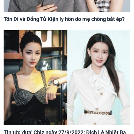
Tôn Di và Đổng Tử Kiện ly hôn do mẹ chồng bắt ép?
Tin tức 'dưa' Cbiz ngày 27/9/2022: Địch Lệ Nhiệt Ba