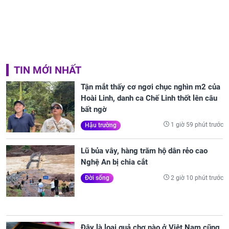
TIN MỚI NHẤT
Tận mắt thấy cơ ngơi chục nghìn m2 của
Hoài Linh, danh ca Chế Linh thốt lên câu
bất ngờ
1 giờ 59 phút trước
Hậu trường
Lũ bủa vây, hàng trăm hộ dân rẻo cao
Nghệ An bị chia cắt
2 giờ 10 phút trước
Đời sống
Đây là loại quả chợ nào ở Việt Nam cũng