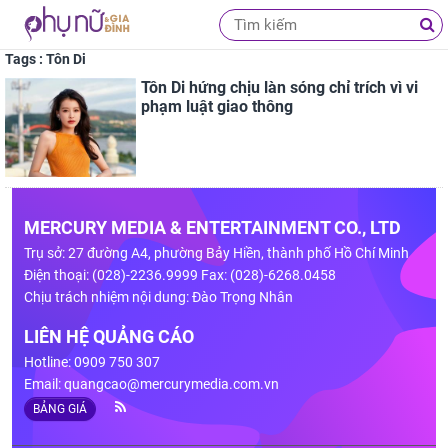
Tags : Tôn Di
Tôn Di hứng chịu làn sóng chỉ trích vì vi
phạm luật giao thông
MERCURY MEDIA & ENTERTAINMENT CO., LTD
Trụ sở: 27 đường A4, phường Bảy Hiền, thành phố Hồ Chí Minh
Điện thoại: (028)-2236.9999 Fax: (028)-6268.0458
Chịu trách nhiệm nội dung: Đào Trọng Nhân
LIÊN HỆ QUẢNG CÁO
Hotline: 0909 750 307
Email:
quangcao@mercurymedia.com.vn
BẢNG GIÁ