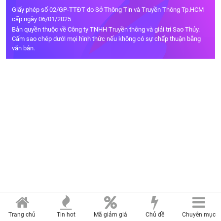
Giấy phép số 02/GP-TTĐT do Sở Thông Tin và Truyền Thông Tp.HCM
cấp ngày 06/01/2025
Bản quyền thuộc về Công ty TNHH Truyền thông và giải trí Sao Thủy.
Cấm sao chép dưới mọi hình thức nếu không có sự chấp thuận bằng
văn bản.
Trang chủ
Tin hot
Mã giảm giá
Chủ đề
Chuyên mục