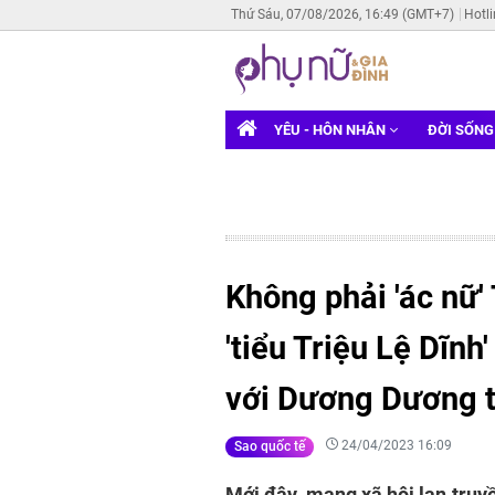
Thứ Sáu, 07/08/2026, 16:49 (GMT+7)
Hotl
YÊU - HÔN NHÂN
ĐỜI SỐN
Không phải 'ác nữ
'tiểu Triệu Lệ Dĩnh
với Dương Dương 
24/04/2023 16:09
Sao quốc tế
Mới đây, mạng xã hội lan truy