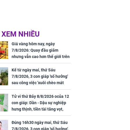
 XEM NHIỀU
Giá vàng hôm nay, ngày
7/8/2026: Quay đầu giảm
nhưng vẫn cao hơn thế giới trên
7 triệu đồng
Kể từ ngày mai, thứ Sáu
7/8/2026, 3 con giáp 'số hưởng'
sau công việc 'xuôi chèo mát
mái', tiền tài 'thu về như nước',
tình duyên viên mãn
Tử vi thứ Bảy 8/8/2026 ocủa 12
con giáp: Dần - Dậu sự nghiệp
hưng thịnh, tiền tài tăng vọt,
Mão - Thân công việc bất trắc,
tiền mất tật mang
Đúng 16h30 ngày mai, thứ Sáu
7/8/2026, 3 con giáp 'số hưởng',