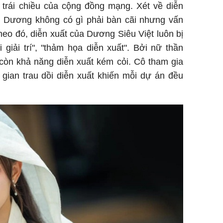
 trái chiều của cộng đồng mạng. Xét về diễn
sững sờ 
 Dương không có gì phải bàn cãi nhưng vấn
tôi buôn
eo đó, diễn xuất của Dương Siêu Việt luôn bị
i giải trí", "thảm họa diễn xuất". Bởi nữ thần
 còn khả năng diễn xuất kém cỏi. Cô tham gia
Lý Liên K
sau tin đ
 gian trau dồi diễn xuất khiến mỗi dự án đều
cởi áo c
khỏe