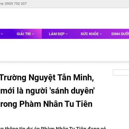
ine: 0909 750 307
G
GIẢI TRÍ
LÀM ĐẸP
SỨC KHỎE
DINH DƯ
' Trường Nguyệt Tẫn Minh,
' mới là người 'sánh duyên'
trong Phàm Nhân Tu Tiên
ền thông tin dự án Phàm Nhân Tu Tiên đang có