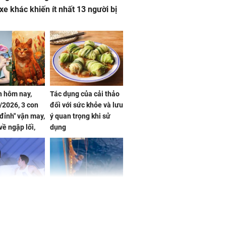
 xe khác khiến ít nhất 13 người bị
 hôm nay,
Tác dụng của cải thảo
/2026, 3 con
đối với sức khỏe và lưu
 đỉnh" vận may,
ý quan trọng khi sử
về ngập lối,
dụng
ấm no, tình
n mãn
n vợ giấu
Ngư dân mất tích đã
ừng có chồng,
được tìm thấy còn
ly hôn nhưng
sống sau 26 ngày lênh