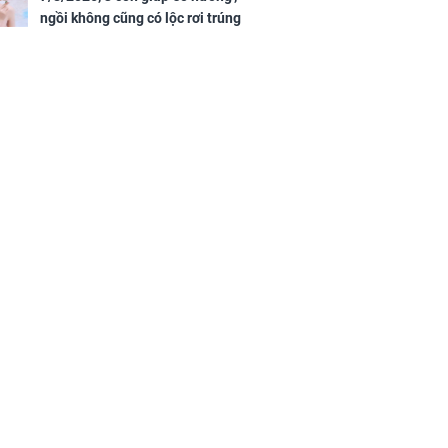
ngồi không cũng có lộc rơi trúng
đầu, vừa tránh được họa vừa có
tiền vàng