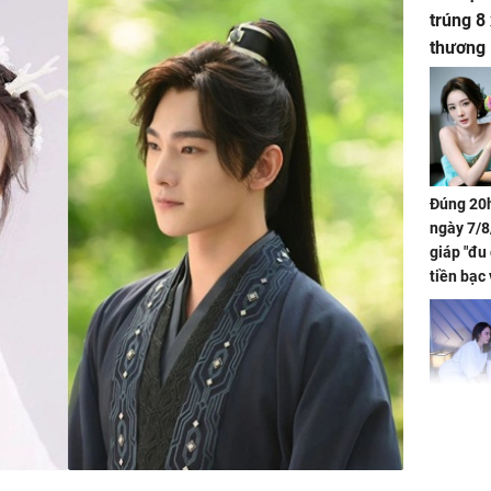
trúng 8
thương
Đúng 20h
ngày 7/8
giáp "đu
tiền bạc 
đón lộc 
tiền viê
Phát hiệ
chuyện t
tôi đòi 