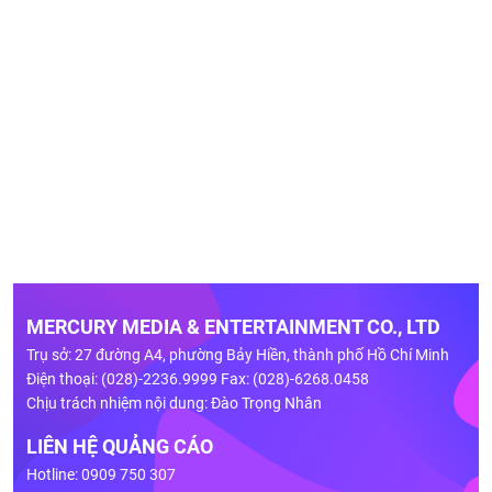
MERCURY MEDIA & ENTERTAINMENT CO., LTD
Trụ sở: 27 đường A4, phường Bảy Hiền, thành phố Hồ Chí Minh
Điện thoại: (028)-2236.9999 Fax: (028)-6268.0458
Chịu trách nhiệm nội dung: Đào Trọng Nhân
LIÊN HỆ QUẢNG CÁO
Hotline: 0909 750 307