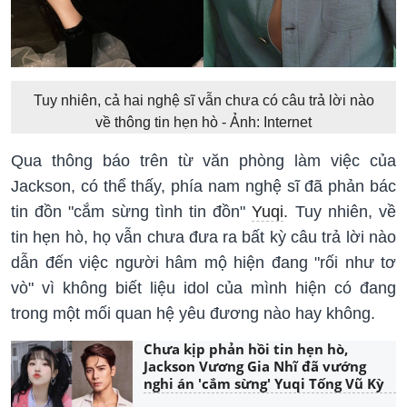
Tuy nhiên, cả hai nghệ sĩ vẫn chưa có câu trả lời nào
về thông tin hẹn hò - Ảnh: Internet
Qua thông báo trên từ văn phòng làm việc của
Jackson, có thể thấy, phía nam nghệ sĩ đã phản bác
tin đồn "cắm sừng tình tin đồn"
Yuqi
. Tuy nhiên, về
tin hẹn hò, họ vẫn chưa đưa ra bất kỳ câu trả lời nào
dẫn đến việc người hâm mộ hiện đang "rối như tơ
vò" vì không biết liệu idol của mình hiện có đang
trong một mối quan hệ yêu đương nào hay không.
Chưa kịp phản hồi tin hẹn hò,
Jackson Vương Gia Nhĩ đã vướng
nghi án 'cắm sừng' Yuqi Tống Vũ Kỳ