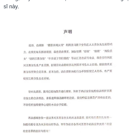
sĩ này.