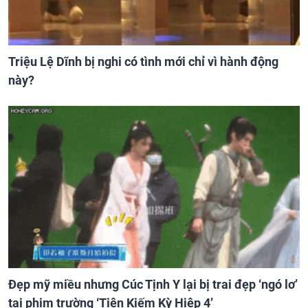
Triệu Lệ Dĩnh bị nghi có tình mới chỉ vì hành động
này?
Đẹp mỹ miều nhưng Cúc Tịnh Y lại bị trai đẹp ‘ngó lơ’
tại phim trường ‘Tiên Kiếm Kỳ Hiệp 4’