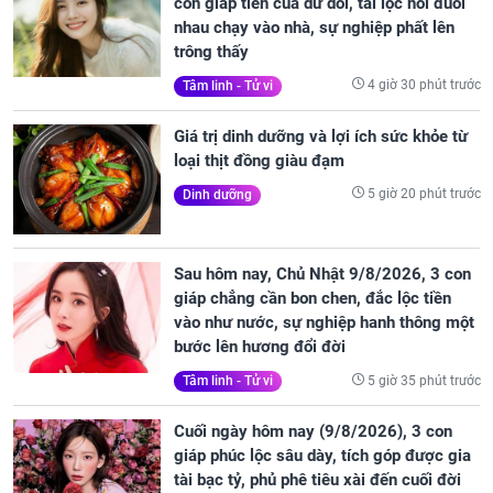
con giáp tiền của dư dôi, tài lộc nối đuôi
nhau chạy vào nhà, sự nghiệp phất lên
trông thấy
4 giờ 30 phút trước
Tâm linh - Tử vi
Giá trị dinh dưỡng và lợi ích sức khỏe từ
loại thịt đồng giàu đạm
5 giờ 20 phút trước
Dinh dưỡng
Sau hôm nay, Chủ Nhật 9/8/2026, 3 con
giáp chẳng cần bon chen, đắc lộc tiền
vào như nước, sự nghiệp hanh thông một
bước lên hương đổi đời
5 giờ 35 phút trước
Tâm linh - Tử vi
Cuối ngày hôm nay (9/8/2026), 3 con
giáp phúc lộc sâu dày, tích góp được gia
tài bạc tỷ, phủ phê tiêu xài đến cuối đời