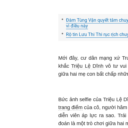
Đàm Tùng Vận quyết tâm chuyể
vì điều này
Rộ tin Lưu Thi Thi rục rịch c
Mới đây, cư dân mạng xứ Tru
khắc
Triệu Lệ Dĩnh
vô tư vui
giữa hai mẹ con bất chấp nhữn
Bức ảnh selfie của Triệu Lệ D
trang điểm
của cô, người hâm m
diễn viên áp lực ra sao. Trá
đoán là một trò chơi giữa hai 