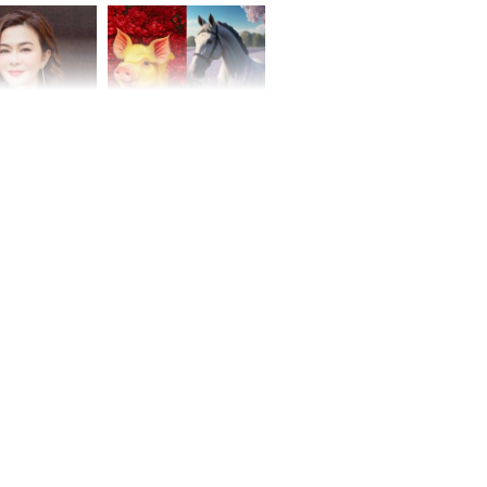
hóa Rồng', vét
á trong thiên
 mỹ nhân Hồng
Tử vi tuần mới (từ 10
uan Chi Lâm
đến 16/8/2026), 3 con
tin yêu trai
giáp mưa thuận gió
36 tuổi
hòa, tiền về như nước,
bạc vàng dư dả, Phú
Quý Vinh Hoa, vận
trình khai sáng
u Tinh Trì
g phòng vé,
u vượt 8.600