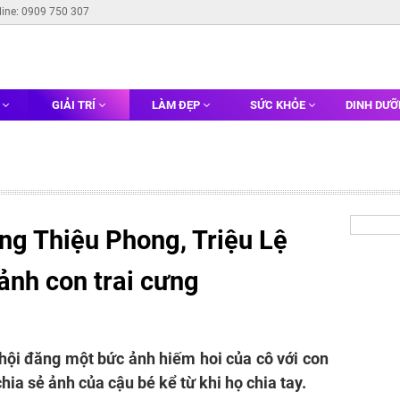
line: 0909 750 307
G
GIẢI TRÍ
LÀM ĐẸP
SỨC KHỎE
DINH DƯ
ng Thiệu Phong, Triệu Lệ
ảnh con trai cưng
hội đăng một bức ảnh hiếm hoi của cô với con
chia sẻ ảnh của cậu bé kể từ khi họ chia tay.