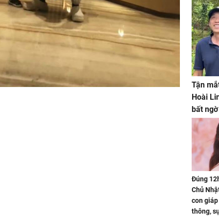
Tận mắt
Hoài Li
bất ngờ
Đúng 12
Chủ Nhật
con giáp
thông, s