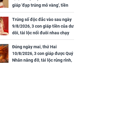
giáp 'đạp trúng mỏ vàng', tiền
bạc nhiều như lá sung, sự
nghiệp vượng phát
Trúng số độc đắc vào sau ngày
9/8/2026, 3 con giáp tiền của dư
dôi, tài lộc nối đuôi nhau chạy
vào nhà, sự nghiệp phất lên
trông thấy
Đúng ngày mai, thứ Hai
10/8/2026, 3 con giáp được Quý
Nhân nâng đỡ, tài lộc rủng rỉnh,
yên tâm hưởng vinh hoa Phú
Quý