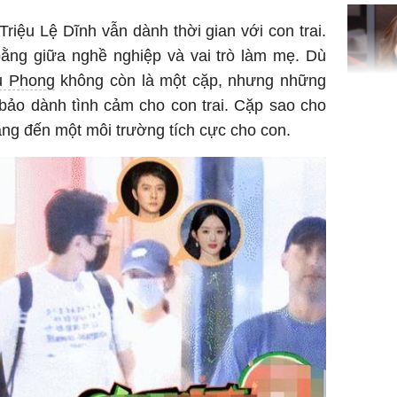
'cá chép 
cạn lộc l
iệu Lệ Dĩnh vẫn dành thời gian với con trai.
hạ
bằng giữa nghề nghiệp và vai trò làm mẹ. Dù
u Phong
không còn là một cặp, nhưng những
bảo dành tình cảm cho con trai. Cặp sao cho
'Đệ nhất
ang đến một môi trường tích cực cho con.
Kông' Q
phản hồi 
trẻ kém 
Phim Châ
đại thắn
doanh th
tỷ đồng