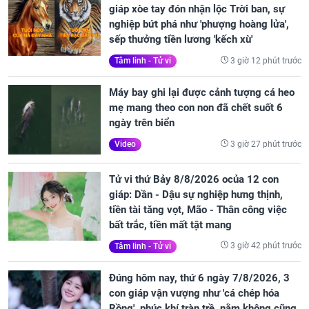
giáp xòe tay đón nhận lộc Trời ban, sự
nghiệp bứt phá như 'phượng hoàng lửa',
sếp thưởng tiền lương 'kếch xù'
3 giờ 12 phút trước
Tâm linh - Tử vi
Máy bay ghi lại được cảnh tượng cá heo
mẹ mang theo con non đã chết suốt 6
ngày trên biển
3 giờ 27 phút trước
Video
Tử vi thứ Bảy 8/8/2026 ocủa 12 con
giáp: Dần - Dậu sự nghiệp hưng thịnh,
tiền tài tăng vọt, Mão - Thân công việc
bất trắc, tiền mất tật mang
3 giờ 42 phút trước
Tâm linh - Tử vi
Đúng hôm nay, thứ 6 ngày 7/8/2026, 3
con giáp vận vượng như 'cá chép hóa
Rồng', phúc khí tràn trề, nằm không cũng