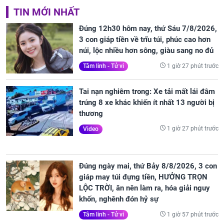
TIN MỚI NHẤT
Đúng 12h30 hôm nay, thứ Sáu 7/8/2026,
3 con giáp tiền về trĩu túi, phúc cao hơn
núi, lộc nhiều hơn sông, giàu sang no đủ
1 giờ 27 phút trước
Tâm linh - Tử vi
Tai nạn nghiêm trong: Xe tải mất lái đâm
trúng 8 xe khác khiến ít nhất 13 người bị
thương
1 giờ 27 phút trước
Video
Đúng ngày mai, thứ Bảy 8/8/2026, 3 con
giáp may túi đựng tiền, HƯỞNG TRỌN
LỘC TRỜI, ăn nên làm ra, hóa giải nguy
khốn, nghênh đón hỷ sự
1 giờ 57 phút trước
Tâm linh - Tử vi