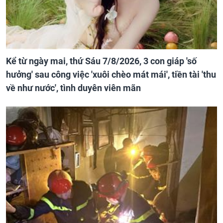
Kể từ ngày mai, thứ Sáu 7/8/2026, 3 con giáp 'số
hưởng' sau công việc 'xuôi chèo mát mái', tiền tài 'thu
về như nước', tình duyên viên mãn