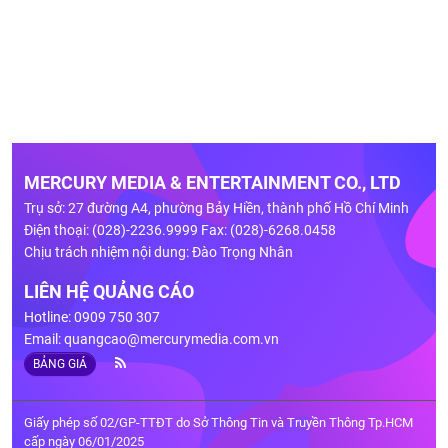
MERCURY MEDIA & ENTERTAINMENT CO., LTD
Trụ sở: 27 đường A4, phường Bảy Hiền, thành phố Hồ Chí Minh
Điện thoại: (028)-2236.9999 Fax: (028)-6268.0458
Chịu trách nhiệm nội dung: Đào Trọng Nhân
LIÊN HỆ QUẢNG CÁO
Hotline: 0909 750 307
Email:
quangcao@mercurymedia.com.vn
BẢNG GIÁ
Giấy phép số 02/GP-TTĐT do Sở Thông Tin và Truyền Thông Tp.HCM
cấp ngày 06/01/2025