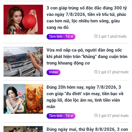
3 con giáp trúng số độc đắc đúng 300 tỷ
vào ngày 7/8/2026, tiền về trĩu túi, phúc
cao hơn núi, lộc nhiều hơn sông, giàu
sang no đủ
2 giờ 7 phút trước
Tâm linh - Tử vi
Vừa mở nắp ca-pô, người đàn ông sốc
khi phát hiện trăn "khủng" đang cuộn tròn
trong khoang động cơ
2 giờ 27 phút trước
Video
Đúng 20h hôm nay, ngày 7/8/2026, 3
con giáp "đu đỉnh" vận may, tiền bạc về
ngập lối, đón lộc ấm no, tình tiền viên
mãn
2 giờ 57 phút trước
Tâm linh - Tử vi
Đúng ngày mai, thứ Bảy 8/8/2026, 3 con