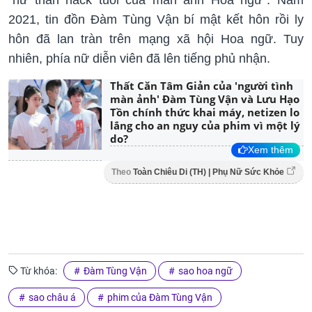
2021, tin đồn Đàm Tùng Vận bí mật kết hôn rồi ly
hôn đã lan tràn trên mạng xã hội Hoa ngữ. Tuy
nhiên, phía nữ diễn viên đã lên tiếng phủ nhận.
Thất Căn Tâm Giản của 'người tình
màn ảnh' Đàm Tùng Vận và Lưu Hạo
Tồn chính thức khai máy, netizen lo
lắng cho an nguy của phim vì một lý
do?
Xem thêm
Theo
Toàn Chiêu Di (TH) | Phụ Nữ Sức Khỏe
Từ khóa:
Đàm Tùng Vận
sao hoa ngữ
sao châu á
phim của Đàm Tùng Vận