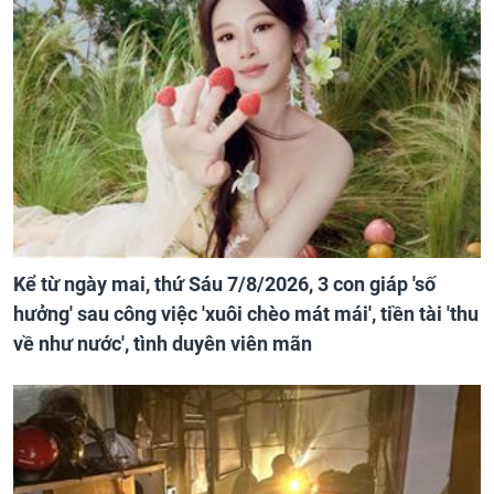
Kể từ ngày mai, thứ Sáu 7/8/2026, 3 con giáp 'số
hưởng' sau công việc 'xuôi chèo mát mái', tiền tài 'thu
về như nước', tình duyên viên mãn