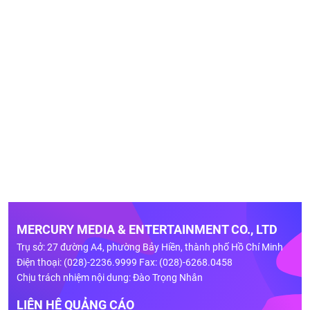
MERCURY MEDIA & ENTERTAINMENT CO., LTD
Trụ sở: 27 đường A4, phường Bảy Hiền, thành phố Hồ Chí Minh
Điện thoại: (028)-2236.9999 Fax: (028)-6268.0458
Chịu trách nhiệm nội dung: Đào Trọng Nhân
LIÊN HỆ QUẢNG CÁO