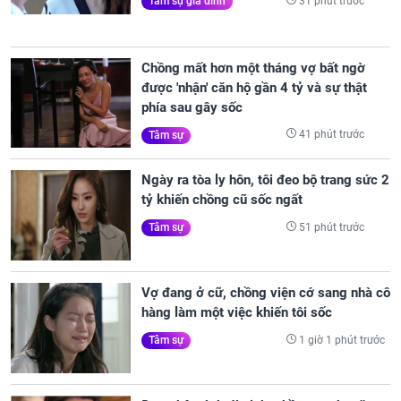
31 phút trước
Tâm sự gia đình
Chồng mất hơn một tháng vợ bất ngờ
được 'nhận' căn hộ gần 4 tỷ và sự thật
phía sau gây sốc
41 phút trước
Tâm sự
Ngày ra tòa ly hôn, tôi đeo bộ trang sức 2
tỷ khiến chồng cũ sốc ngất
51 phút trước
Tâm sự
Vợ đang ở cữ, chồng viện cớ sang nhà cô
hàng làm một việc khiến tôi sốc
1 giờ 1 phút trước
Tâm sự