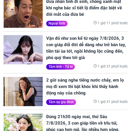
Đưa nhân tình đi sinh, chồng xanh mặt
khi nghe bác sĩ tiết lộ điểm đặc biệt về
đôi mắt của đứa bé
1 giờ 11 phút trước
Ngoại tình
Vận đỏ như son kể từ ngày 7/8/2026, 3
con giáp đổi đời dễ dàng như trở bàn tay,
tiền tài ùa tới, ngồi không lộc cũng đến,
phú quý theo tới già
1 giờ 31 phút trước
Tâm linh - Tử vi
2 giờ sáng nghe tiếng nước chảy, em lọ
mọ đi xem thì bật khóc khi thấy hành
động này của chồng
1 giờ 31 phút trước
Tâm sự gia đình
Đúng 21h30 ngày mai, thứ Sáu
7/8/2026, 3 con giáp tiền về trĩu túi,
phúc cao hơn núi, lộc nhiều hơn sông,