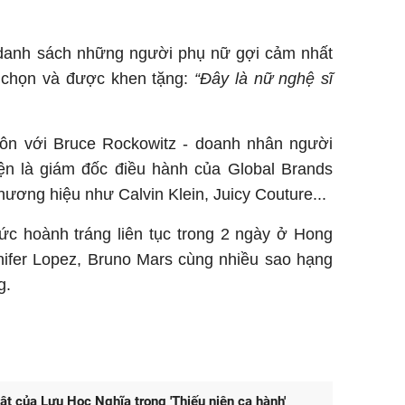
.
 danh sách những người phụ nữ gợi cảm nhất
h chọn và được khen tặng:
“Đây là nữ nghệ sĩ
ôn với Bruce Rockowitz - doanh nhân người
n là giám đốc điều hành của Global Brands
hương hiệu như Calvin Klein, Juicy Couture...
c hoành tráng liên tục trong 2 ngày ở Hong
nifer Lopez, Bruno Mars cùng nhiều sao hạng
g.
ật của Lưu Học Nghĩa trong 'Thiếu niên ca hành'