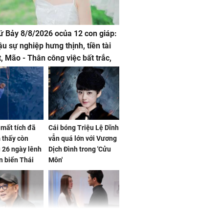
hứ Bảy 8/8/2026 ocủa 12 con giáp:
ậu sự nghiệp hưng thịnh, tiền tài
t, Mão - Thân công việc bất trắc,
t tật mang
mất tích đã
Cái bóng Triệu Lệ Dĩnh
 thấy còn
vẫn quá lớn với Vương
 26 ngày lênh
Dịch Đình trong 'Cửu
n biển Thái
Môn'
ơng