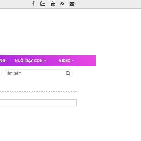
ỠNG
NUÔI DẠY CON
VIDEO