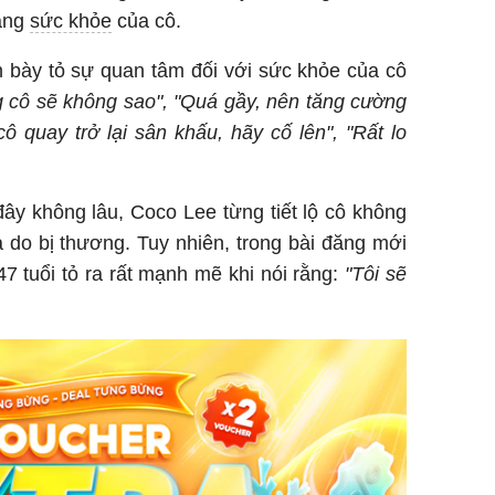
rạng
sức khỏe
của cô.
n bày tỏ sự quan tâm đối với sức khỏe của cô
cô sẽ không sao", "Quá gầy, nên tăng cường
ô quay trở lại sân khấu, hãy cố lên", "Rất lo
ây không lâu, Coco Lee từng tiết lộ cô không
do bị thương. Tuy nhiên, trong bài đăng mới
47 tuổi tỏ ra rất mạnh mẽ khi nói rằng:
"Tôi sẽ