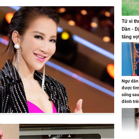
Tử vi t
Dần - D
tăng vọ
tiền mấ
Ngư dân 
được tìm
sống sau
đênh trê
Bình Dư