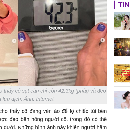
TIN
Lý Liên K
sau tin đ
cởi áo c
khỏe
Vì sao T
không đ
Châu Tin
Nhiệt Ba
phim?
 thấy cô sụt cân chỉ còn 42,3kg (phải) và đeo
 lưu dịch. Ảnh: Internet
cho thấy cô đang vén áo để lộ chiếc túi bên
được đeo bên hông người cô, trong đó có thể
ên dưới. Những hình ảnh này khiến người hâm