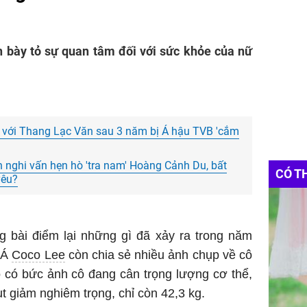
n bày tỏ sự quan tâm đối với sức khỏe của nữ
 với Thang Lạc Văn sau 3 năm bị Á hậu TVB 'cắm
nh nghi vấn hẹn hò 'tra nam' Hoàng Cảnh Du, bất
CÓ T
yêu?
ng bài điểm lại những gì đã xảy ra trong năm
 Á
Coco Lee
còn chia sẻ nhiều ảnh chụp về cô
ó có bức ảnh cô đang cân trọng lượng cơ thể,
ụt giảm nghiêm trọng, chỉ còn 42,3 kg.