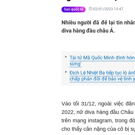
02/01/2023 13:47
Sao quốc tế
Nhiều người đã để lại tin nhắ
diva hàng đầu châu Á.
Tài tử Mã Quốc Minh đính hôn
sừng'
Địch Lệ Nhiệt Ba tiếp tục lộ ả
chấp phản đối để bảo vệ tình 
Vào tối 31/12, ngoài việc đă
2022, nữ diva hàng đầu Châu
trên mạng instagram, trong đ
cho thấy cân nặng của cô bị s