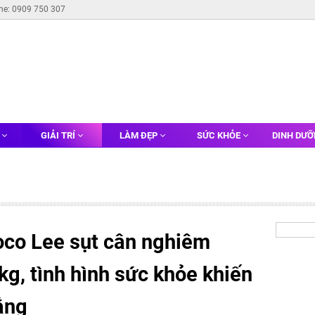
ine: 0909 750 307
G
GIẢI TRÍ
LÀM ĐẸP
SỨC KHỎE
DINH DƯ
co Lee sụt cân nghiêm
kg, tình hình sức khỏe khiến
ắng