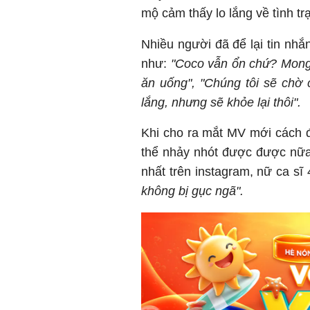
mộ cảm thấy lo lắng về tình t
Nhiều người đã để lại tin nhắ
như:
"Coco vẫn ổn chứ? Mong 
ăn uống", "Chúng tôi sẽ chờ c
lắng, nhưng sẽ khỏe lại thôi".
Khi cho ra mắt MV mới cách đ
thể nhảy nhót được được nữa 
nhất trên instagram, nữ ca sĩ 
không bị gục ngã".