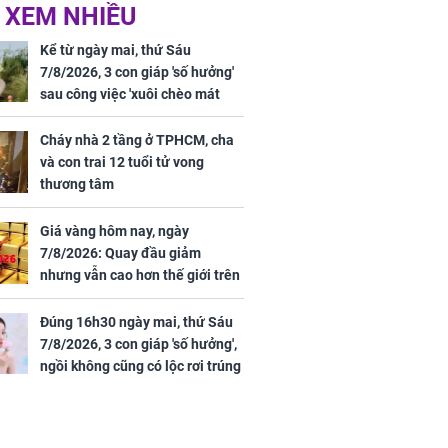
 XEM NHIỀU
iệt lên tiếng
Cô gái bị ép đi xem
ồn thay tim,
mắt, nhưng vừa thấy
Kể từ ngày mai, thứ Sáu
hứng minh sức
đối tượng mai mối thì
7/8/2026, 3 con giáp 'số hưởng'
đỏ mặt ‘đứng hình’
sau công việc 'xuôi chèo mát
mái', tiền tài 'thu về như nước',
tình duyên viên mãn
Cháy nhà 2 tầng ở TPHCM, cha
và con trai 12 tuổi tử vong
thương tâm
rương Tiểu Phỉ
Giá vàng hôm nay, ngày
ồng hành cùng
7/8/2026: Quay đầu giảm
h Trì, Địch Lệ
nhưng vẫn cao hơn thế giới trên
 quảng bá
7 triệu đồng
Đúng 16h30 ngày mai, thứ Sáu
7/8/2026, 3 con giáp 'số hưởng',
ngồi không cũng có lộc rơi trúng
đầu, vừa tránh được họa vừa có
tiền vàng