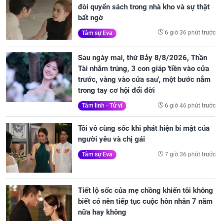
đòi quyển sách trong nhà kho và sự thật
bất ngờ
6 giờ 36 phút trước
Tâm sự Eva
Sau ngày mai, thứ Bảy 8/8/2026, Thần
Tài nhắm trúng, 3 con giáp 'tiền vào cửa
trước, vàng vào cửa sau', một bước nắm
trong tay cơ hội đổi đời
6 giờ 46 phút trước
Tâm linh - Tử vi
Tôi vô cùng sốc khi phát hiện bí mật của
người yêu và chị gái
7 giờ 36 phút trước
Tâm sự Eva
Tiết lộ sốc của mẹ chồng khiến tôi không
biết có nên tiếp tục cuộc hôn nhân 7 năm
nữa hay không