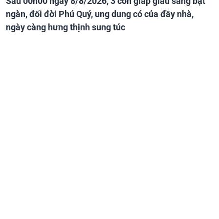
Sau 00h00 ngày 8/8/2026, 3 con giáp giàu sang bạt
ngàn, đổi đời Phú Quý, ung dung có của đầy nhà,
ngày càng hưng thịnh sung túc