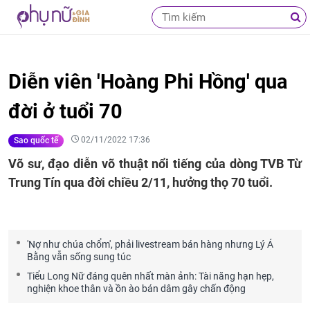
Diễn viên 'Hoàng Phi Hồng' qua
đời ở tuổi 70
02/11/2022 17:36
Sao quốc tế
Võ sư, đạo diễn võ thuật nổi tiếng của dòng TVB Từ
Trung Tín qua đời chiều 2/11, hưởng thọ 70 tuổi.
'Nợ như chúa chổm', phải livestream bán hàng nhưng Lý Á
Bằng vẫn sống sung túc
Tiểu Long Nữ đáng quên nhất màn ảnh: Tài năng hạn hẹp,
nghiện khoe thân và ồn ào bán dâm gây chấn động