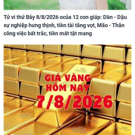
Tử vi thứ Bảy 8/8/2026 ocủa 12 con giáp: Dần - Dậu
sự nghiệp hưng thịnh, tiền tài tăng vọt, Mão - Thân
công việc bất trắc, tiền mất tật mang