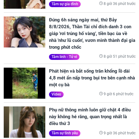
8 giờ 36 phút trước
Tâm sự gia đình
Đúng 6h sáng ngày mai, thứ Bảy
8/8/2026, Thần Tài chỉ đích danh 3 con
giáp 'rơi trúng hố vàng', tiền bạc ùa về
nhà 'như lũ cuốn', vươn mình thành đại gia
trong phút chốc
8 giờ 51 phút trước
Tâm linh - Tử vi
Phát hiện và bắt sống trăn khổng lồ dài
4,8 mét ẩn nấp trong bụi tre bên cạnh nhà
một cụ bà
9 giờ 6 phút trước
Video
Phụ nữ thông minh luôn giữ chặt 4 điều
này không hé răng, quan trọng nhất là
điều thứ 3
9 giờ 36 phút trước
Tâm sự tình yêu