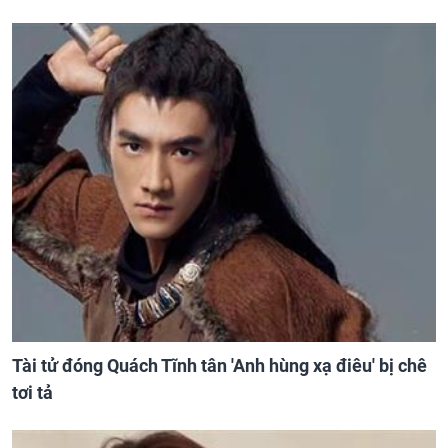
Tài tử đóng Quách Tĩnh tân 'Anh hùng xạ điêu' bị chê
tơi tả