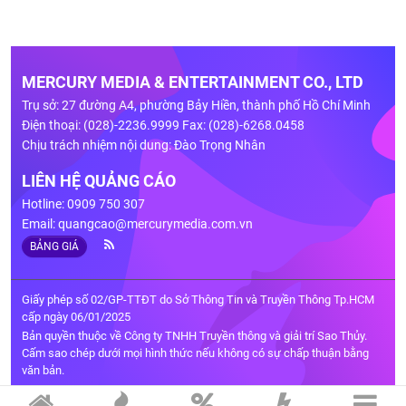
MERCURY MEDIA & ENTERTAINMENT CO., LTD
Trụ sở: 27 đường A4, phường Bảy Hiền, thành phố Hồ Chí Minh
Điện thoại: (028)-2236.9999 Fax: (028)-6268.0458
Chịu trách nhiệm nội dung: Đào Trọng Nhân
LIÊN HỆ QUẢNG CÁO
Hotline: 0909 750 307
Email:
quangcao@mercurymedia.com.vn
BẢNG GIÁ
Giấy phép số 02/GP-TTĐT do Sở Thông Tin và Truyền Thông Tp.HCM
cấp ngày 06/01/2025
Bản quyền thuộc về Công ty TNHH Truyền thông và giải trí Sao Thủy.
Cấm sao chép dưới mọi hình thức nếu không có sự chấp thuận bằng
văn bản.