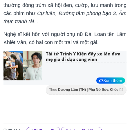
thường đóng trùm xã hội đen, cướp, lưu manh trong
các phim như
Cự luân, Đường tâm phong bạo 3, Ẩm
thực tranh tài...
Nghệ sĩ kết hôn với người phụ nữ Đài Loan tên Lâm
Khiết Vân, có hai con một trai và một gái.
Tài tử Trịnh Y Kiện đẩy xe lăn đưa
mẹ già đi dạo công viên
Xem thêm
Theo
Dương Lâm (TH) | Phụ Nữ Sức Khỏe