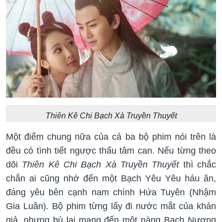
Thiên Kê Chi Bạch Xà Truyền Thuyết
Một điểm chung nữa của cả ba bộ phim nói trên là
đều có tình tiết ngược thấu tâm can. Nếu từng theo
dõi
Thiên Kê Chi Bạch Xà Truyền Thuyết
thì chắc
chắn ai cũng nhớ đến một Bạch Yêu Yêu háu ăn,
đáng yêu bên cạnh nam chính Hứa Tuyên (Nhậm
Gia Luân). Bộ phim từng lấy đi nước mắt của khán
giả, nhưng bù lại mang đến một nàng Bạch Nương