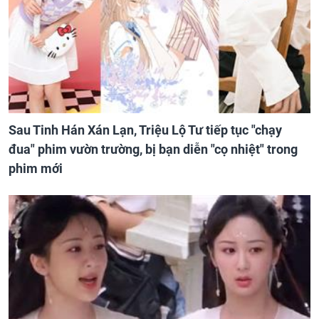
Sau Tinh Hán Xán Lạn, Triệu Lộ Tư tiếp tục "chạy
đua" phim vườn trường, bị bạn diễn "cọ nhiệt" trong
phim mới