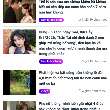
Tiết lộ sốc của mẹ chồng khiến tôi không
biết có nên tiếp tục cuộc hôn nhân 7 năm
nữa hay không
3 giờ 30 phút trước
Tâm sự gia đình
Đúng 6h sáng ngày mai, thứ Bảy
8/8/2026, Thần Tài chỉ đích danh 3 con
giáp 'rơi trúng hố vàng', tiền bạc ùa về
nhà 'như lũ cuốn', vươn mình thành đại gia
trong phút chốc
3 giờ 45 phút trước
Tâm linh - Tử vi
Phát hiện và bắt sống trăn khổng lồ dài
4,8 mét ẩn nấp trong bụi tre bên cạnh nhà
một cụ bà
4 giờ 0 phút trước
Video
Phụ nữ thông minh luôn giữ chặt 4 điều
này không hé răng, quan trọng nhất là