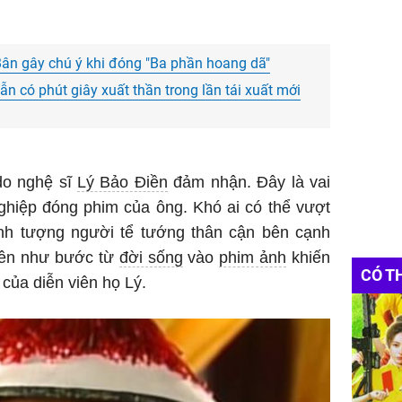
Bân gây chú ý khi đóng "Ba phần hoang dã"
n có phút giây xuất thần trong lần tái xuất mới
o nghệ sĩ
Lý Bảo Điền
đảm nhận. Đây là vai
nghiệp đóng phim của ông. Khó ai có thể vượt
nh tượng người tể tướng thân cận bên cạnh
hiên như bước từ
đời sống
vào
phim ảnh
khiến
CÓ T
 của diễn viên họ Lý.