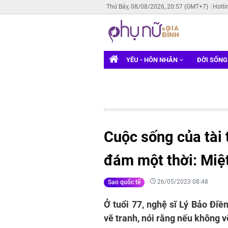
Thứ Bảy, 08/08/2026, 20:57 (GMT+7)
Hotli
YÊU - HÔN NHÂN
ĐỜI SỐN
Cuộc sống của tài 
đám một thời: Miệt
26/05/2023 08:48
Sao quốc tế
Ở tuổi 77, nghệ sĩ Lý Bảo Điề
vẽ tranh, nói rằng nếu không 