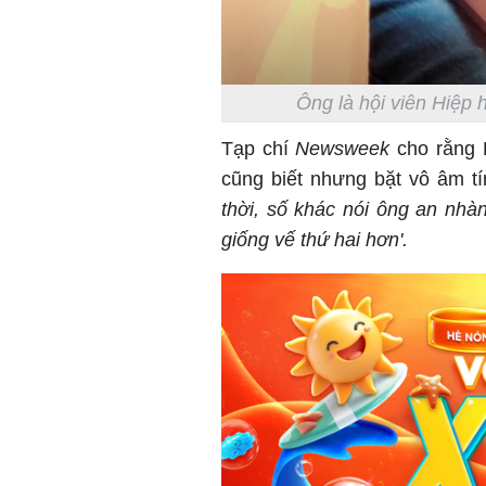
Ông là hội viên Hiệp 
Tạp chí
Newsweek
cho rằng 
cũng biết nhưng bặt vô âm tí
thời, số khác nói ông an nhàn
giống vế thứ hai hơn'.