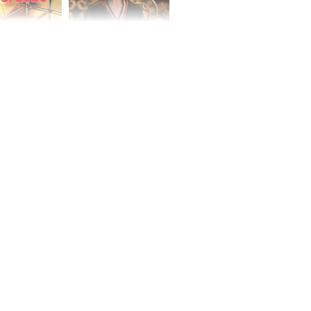
 hôm nay,
'Bách Hoa Sát' vừa kết
/2026: Tăng
thúc, Mạnh Tử Nghĩa
44 triệu
đã vướng tranh luận
ợng
ngày cuối
âm lịch, 3 con
ng phát Tài
 Quý trăm bề,
h Phượng
m trọn cơ
sộ