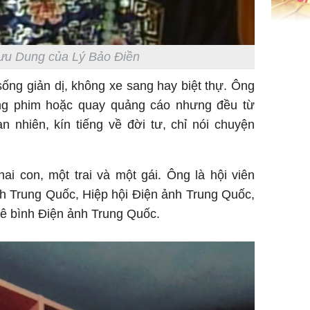
Giá vàng
ngày 8/8
Lưu Dung của Lý Bảo Điền
vọt lên 1
đồng/lư
sống giản dị, không xe sang hay biệt thự. Ông
ng phim hoặc quay quảng cáo nhưng đều từ
n nhiên, kín tiếng về đời tư, chỉ nói chuyện
ai con, một trai và một gái. Ông là hội viên
nh Trung Quốc, Hiệp hội Điện ảnh Trung Quốc,
Trong 4 
hê bình Điện ảnh Trung Quốc.
tháng 6 
giáp vượ
Lộc, Phú
đổi mện
Hoàng, ô
ngơi đồ 