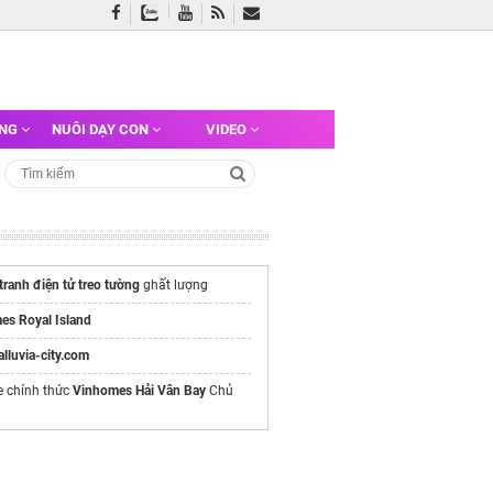
ỠNG
NUÔI DẠY CON
VIDEO
tranh điện tử treo tường
ghất lượng
es Royal Island
/alluvia-city.com
e chính thức
Vinhomes Hải Vân Bay
Chủ