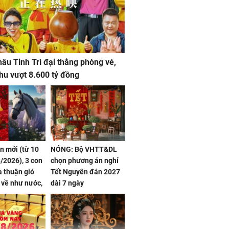
âu Tinh Trì đại thắng phòng vé,
hu vượt 8.600 tỷ đồng
ần mới (từ 10
NÓNG: Bộ VHTT&DL
/2026), 3 con
chọn phương án nghỉ
 thuận gió
Tết Nguyên đán 2027
n về như nước,
dài 7 ngày
 dư dả, Phú
 Hoa, vận
ai sáng