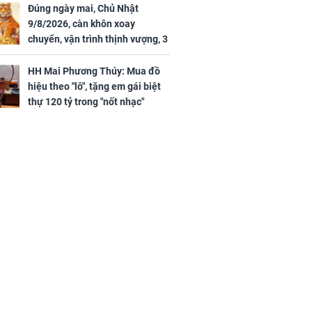
Đúng ngày mai, Chủ Nhật
9/8/2026, càn khôn xoay
chuyển, vận trình thịnh vượng, 3
con giáp nhận phúc khí nhà trời,
tình tiền đỏ như son, vận may
HH Mai Phương Thúy: Mua đồ
hanh thông
hiệu theo "lô", tặng em gái biệt
thự 120 tỷ trong "nốt nhạc"