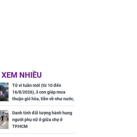
 XEM NHIỀU
Tử vi tuần mới (từ 10 đến
16/8/2026), 3 con giáp mưa
thuận gió hòa, tiền về như nước,
bạc vàng dư dả, Phú Quý Vinh
Hoa, vận trình khai sáng
Danh tính đối tượng hành hung
người phụ nữ ở giữa chợ ở
TP.HCM