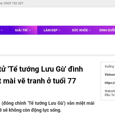
ne: 0909 750 307
G
GIẢI TRÍ
LÀM ĐẸP
SỨC KHỎE
DINH DƯ
tử 'Tể tướng Lưu Gù' đình
Xưởng
Vinhom
 mài vẽ tranh ở tuổi 77
https:/
Websit
Đầu Tư
n (đóng chính 'Tể tướng Lưu Gù') vẫn miệt mài
vẽ sẽ không còn động lực sống.