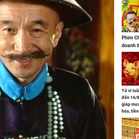
Phim Ch
doanh t
Tử vi tu
đến 16/8
giáp mưa
hòa, tiề
bạc vàng
Quý Vinh
trình kh