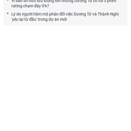
Vì sao sở hữu lưu lượng lớn nhưng Dương Tử có tới 3 phim
rating chạm đáy 0%?
Lý do người hâm mộ phản đối việc Dương Tử và Thành Nghị
'yêu lại từ đầu' trong dự án mới