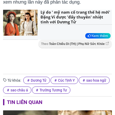
xem nhưng lần này đã phản tác dụng.
Lý do ' mỹ nam cổ trang thế hệ mới'
Đặng Vi được 'đẩy thuyền' nhiệt
tình với Dương Tử
Xem thêm
Theo
Toàn Chiêu Di (TH) | Phụ Nữ Sức Khỏe
Từ khóa:
Dương Tử
Cúc Tịnh Y
sao hoa ngữ
sao châu á
Trường Tương Tư
TIN LIÊN QUAN