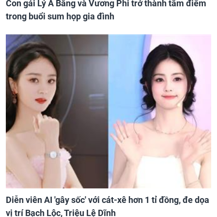
Con gái Lý Á Bằng và Vương Phi trở thành tâm điểm
trong buổi sum họp gia đình
Diễn viên AI 'gây sốc' với cát-xê hơn 1 tỉ đồng, đe dọa
vị trí Bạch Lộc, Triệu Lệ Dĩnh