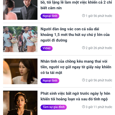
bồ, tôi lặng lẽ làm một việc khiến cả 2 chỉ
biết câm nín
1 giờ 56 phút trước
Ngoại tình
Người đàn ông vác con cá sấu dài
khoảng 1,5 mét thu hút sự chú ý lớn của
người đi đường
2 giờ 26 phút trước
Video
Nhân tình của chồng kêu mang thai vòi
tiền, người vợ gửi ngay tờ giấy này khiến
cô ta tái mặt
2 giờ 56 phút trước
Ngoại tình
Phát sinh việc bất ngờ trước ngày ly hôn
khiến tôi hoảng loạn và sau đó tỉnh ngộ
3 giờ 11 phút trước
Tâm sự gia đình