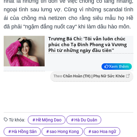
nhất là những tin đồn về việc chồng cô lăng nhăng,
ngoại tình sau lưng vợ. Cũng vì những scandal tình
ái của chồng mà netizen cho rằng siêu mẫu họ Hề
đã phải "ngậm đắng nuốt cay" khi làm dâu hào môn.
Trương Bá Chi: 'Tôi vẫn luôn chúc
phúc cho Tạ Đình Phong và Vương
Phi từ những ngày đầu tiên''
Xem thêm
Theo
Chân Hoàn (TH) | Phụ Nữ Sức Khỏe
Từ khóa:
Hề Mộng Dao
Hà Du Quân
Hà Hồng Sân
sao Hong Kong
sao Hoa ngữ