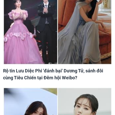
Rộ tin Lưu Diệc Phi 'đánh bại' Dương Tử, sánh đôi
cùng Tiêu Chiến tại Đêm hội Weibo?