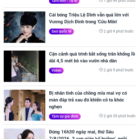
1 giờ 49 phút trước
Tâm linh - Tử vi
Cái bóng Triệu Lệ Dĩnh vẫn quá lớn với
Vương Dịch Đình trong 'Cửu Môn'
2 giờ 9 phút trước
Sao quốc tế
Cận cảnh quá trình bắt sống trăn khổng lồ
dài 4,5 mét bò vào vườn nhà dân
2 giờ 9 phút trước
Video
Bị nhân tình của chồng mỉa mai vợ có
màn đáp trả sau đó khiến cô ta khóc
nghẹn
2 giờ 39 phút trước
Tâm sự gia đình
Đúng 16h30 ngày mai, thứ Sáu
7/8/2026, 3 con giáp 'số hưởng', ngồi