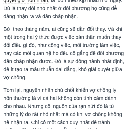
quyết giữ hôn nhân
, là luôn theo kịp nhau mỗi ngày.
Dù là thay đổi nhỏ nhất ở đối phương họ cũng dễ
dàng nhận ra và dần chấp nhận.
Bởi theo tháng năm, ai cũng sẽ dần đổi thay. Và khi
một trong hai ý thức được việc bản thân muốn thay
đổi điều gì đó, như công việc, môi trường làm việc,
hay các mối quan hệ họ đều cố gắng để đối phương
dần chấp nhận được. Đó là sự đồng hành nhất định,
để ít tạo ra mâu thuẫn dai dẳng, khó giải quyết giữa
vợ chồng.
Tóm lại, nguyên nhân chủ chốt khiến vợ chồng ly
hôn thường là vì cả hai không còn tình cảm dành
cho nhau. Nhưng cội nguồn của rạn nứt đó là từ
những lý do rất nhỏ nhặt mà có khi vợ chồng không
hề nhận ra. Chỉ có một cách duy nhất để tránh