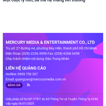
MERCURY MEDIA & ENTERTAINMENT CO., LTD
Trụ sở: 27 đường A4, phường Bảy Hiền, thành phố Hồ Chí Minh
Điện thoại: (028)-2236.9999 Fax: (028)-6268.0458
Chịu trách nhiệm nội dung: Đào Trọng Nhân
LIÊN HỆ QUẢNG CÁO
Hotline: 0909 750 307
Email:
quangcao@mercurymedia.com.vn
BẢNG GIÁ
Giấy phép số 02/GP-TTĐT do Sở Thông Tin và Truyền Thông Tp.HCM
cấp ngày 06/01/2025