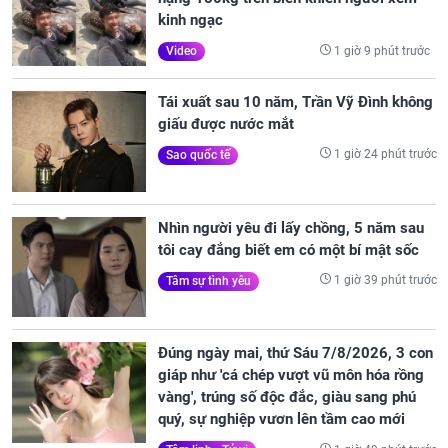
kinh ngạc
1 giờ 9 phút trước
Video
Tái xuất sau 10 năm, Trần Vỹ Đình không
giấu được nước mắt
1 giờ 24 phút trước
Sao quốc tế
Nhìn người yêu đi lấy chồng, 5 năm sau
tôi cay đắng biết em có một bí mật sốc
1 giờ 39 phút trước
Tâm sự tình yêu
Đúng ngày mai, thứ Sáu 7/8/2026, 3 con
giáp như 'cá chép vượt vũ môn hóa rồng
vàng', trúng số độc đắc, giàu sang phú
quý, sự nghiệp vươn lên tầm cao mới