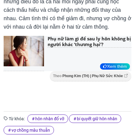
những điều đó là cả hai mỗi ngày phải cùng học
cách thấu hiểu và chấp nhận những đổi thay của
nhau. Cảm tình thì có thể giảm đi, nhưng vợ chồng ở
với nhau cả đời lại nằm ở hai từ cảm thông.
Phụ nữ làm gì để sau ly hôn không bị
người khác ‘thương hại’?
Xem thêm
Theo
Phong Kim (TH) | Phụ Nữ Sức Khỏe
Từ khóa:
hôn nhân đổ vỡ
bí quyết giữ hôn nhân
vợ chồng mâu thuẫn