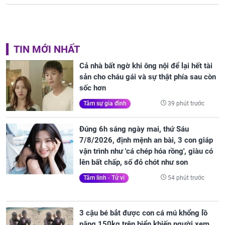
TIN MỚI NHẤT
Cả nhà bất ngờ khi ông nội để lại hết tài
sản cho cháu gái và sự thật phía sau còn
sốc hơn
39 phút trước
Tâm sự gia đình
Đúng 6h sáng ngày mai, thứ Sáu
7/8/2026, định mệnh an bài, 3 con giáp
vận trình như 'cá chép hóa rồng', giàu có
lên bất chấp, số đỏ chót như son
54 phút trước
Tâm linh - Tử vi
3 cậu bé bắt được con cá mú khổng lồ
nặng 150kg trên biển khiến người xem