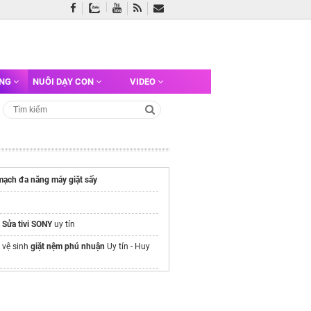
ỠNG
NUÔI DẠY CON
VIDEO
mạch đa năng máy giặt sấy
ụ
Sửa tivi SONY
uy tín
 vệ sinh
giặt nệm phú nhuận
Uy tín - Huy
m định lượng hóa chất prominent
es Royal Island