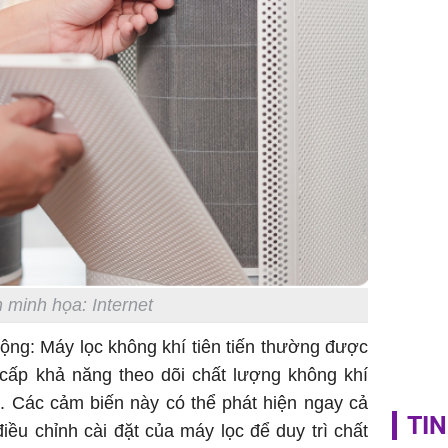
Sau 00h
8/8/2026
giàu san
đổi đời 
dung có 
ngày càn
sung túc
 minh họa: Internet
ộng: Máy lọc không khí tiên tiến thường được
 cấp khả năng theo dõi chất lượng không khí
c. Các cảm biến này có thể phát hiện ngay cả
TIN
iều chỉnh cài đặt của máy lọc để duy trì chất