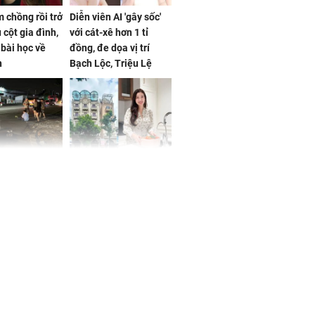
 chồng rồi trở
Diễn viên AI 'gây sốc'
 cột gia đình,
với cát-xê hơn 1 tỉ
a bài học về
đồng, đe dọa vị trí
n
Bạch Lộc, Triệu Lệ
Dĩnh
 Nữ công nhân
Đỗ Mỹ Linh hé lộ góc
trên đường đi
bếp chill của nhà mới -
rong khu công
cạnh biệt thự bầu Hiển
Sóng Thần