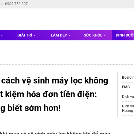
ine: 0909 750 307
G
GIẢI TRÍ
LÀM ĐẸP
SỨC KHỎE
DINH DƯ
cách vệ sinh máy lọc không
Board 
EMC
ết kiệm hóa đơn tiền điện:
Dịch v
ng biết sớm hơn!
Dịch vụ
Hoàng
Mua
bơ
Vinhom
khi mua và vệ sinh máy lọc không khí để máy