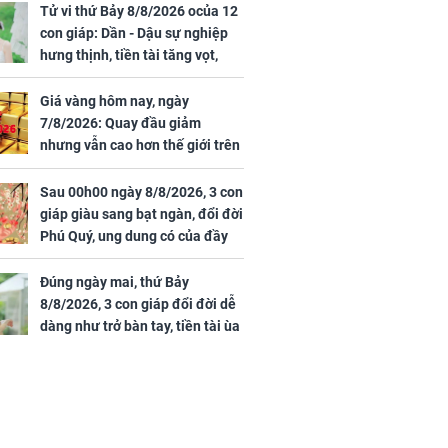
Tử vi thứ Bảy 8/8/2026 ocủa 12
con giáp: Dần - Dậu sự nghiệp
hưng thịnh, tiền tài tăng vọt,
Mão - Thân công việc bất trắc,
tiền mất tật mang
Giá vàng hôm nay, ngày
7/8/2026: Quay đầu giảm
nhưng vẫn cao hơn thế giới trên
7 triệu đồng
Sau 00h00 ngày 8/8/2026, 3 con
giáp giàu sang bạt ngàn, đổi đời
Phú Quý, ung dung có của đầy
nhà, ngày càng hưng thịnh sung
túc
Đúng ngày mai, thứ Bảy
8/8/2026, 3 con giáp đổi đời dễ
dàng như trở bàn tay, tiền tài ùa
tới, ngồi không lộc cũng đến,
phú quý theo tới già