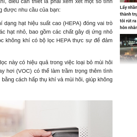
í, điều cần thiết là phải xem xét một số tính
Lấy nhầm
 được nhu cầu của bạn:
thành trụ
tôi rút r
í dạng hạt hiệu suất cao (HEPA) đóng vai trò
hôn nhâ
 các hạt nhỏ, bao gồm các chất gây dị ứng nhỏ
lọc không khí có bộ lọc HEPA thực sự để đảm
lọc này có hiệu quả trong việc loại bỏ mùi hôi
y hơi (VOC) có thể làm trầm trọng thêm tình
TP.HCM:
tử vong 
 bằng cách hấp thụ khí và mùi hôi, giúp không
làm về t
nghiệp 