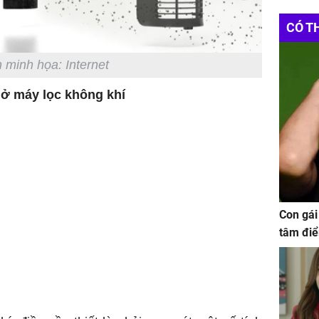
CÓ T
 minh họa: Internet
m ở
máy lọc không khí
Con gái
tâm điể