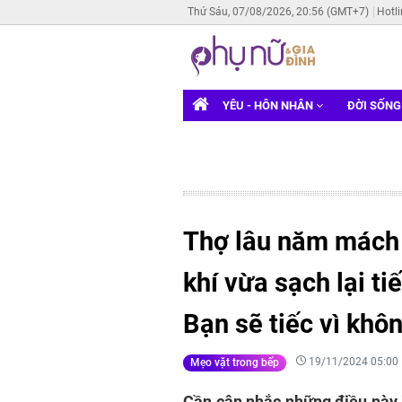
Thứ Sáu, 07/08/2026, 20:56 (GMT+7)
Hotl
YÊU - HÔN NHÂN
ĐỜI SỐN
Thợ lâu năm mách 
khí vừa sạch lại ti
Bạn sẽ tiếc vì khô
19/11/2024 05:00
Mẹo vặt trong bếp
Cần cân nhắc những điều này 