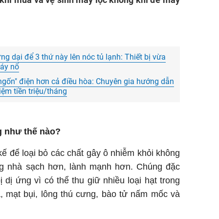
https:/
Máy lọc
Websit
Đầu Tư
 dại để 3 thứ này lên nóc tủ lạnh: Thiết bị vừa
Đăng 
háy nổ
Dịch v
ngốn" điện hơn cả điều hòa: Chuyên gia hướng dẫn
iệm tiền triệu/tháng
Dich vụ
Vệ sin
giặt th
g như thế nào?
Máy siế
kế để loại bỏ các chất gây ô nhiễm khỏi không
ong nhà sạch hơn, lành mạnh hơn. Chúng đặc
 dị ứng vì có thể thu giữ nhiều loại hạt trong
, mạt bụi, lông thú cưng, bào tử nấm mốc và