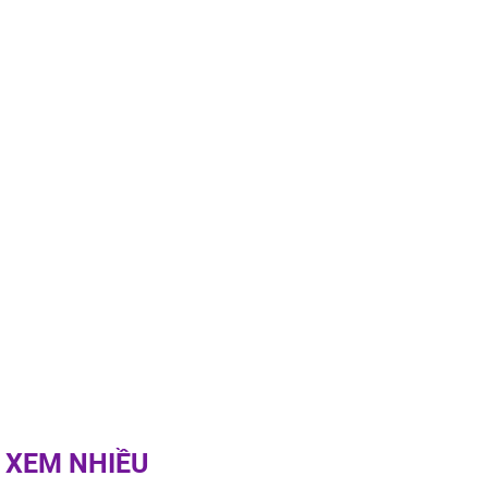
00 ngày
, 3 con giáp
g bạt ngàn,
Phú Quý, ung
của đầy nhà,
g hưng thịnh
 XEM NHIỀU