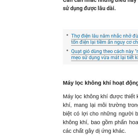
sử dụng được lâu dài.
Thợ điện lâu năm nhắc nhở đừng
tốn điện lại tiềm ẩn nguy cơ c
Quạt gió dùng theo cách này "
mẹo sử dụng vừa mát lại tiết k
Máy lọc không khí hoạt độn
Máy lọc không khí được thiết 
khí, mang lại môi trường tr
biệt có lợi cho những người bị
không khí, bao gồm phấn hoa
các chất gây dị ứng khác.