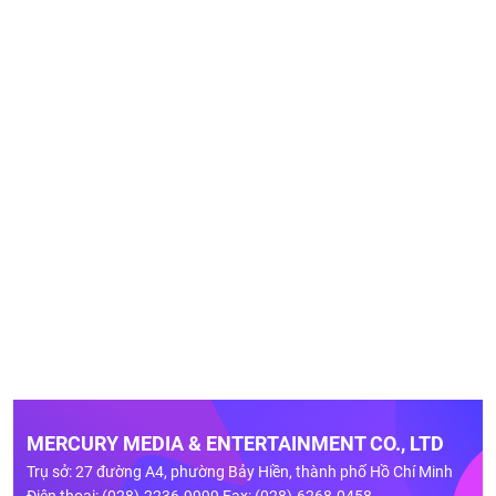
MERCURY MEDIA & ENTERTAINMENT CO., LTD
Trụ sở: 27 đường A4, phường Bảy Hiền, thành phố Hồ Chí Minh
Điện thoại: (028)-2236.9999 Fax: (028)-6268.0458