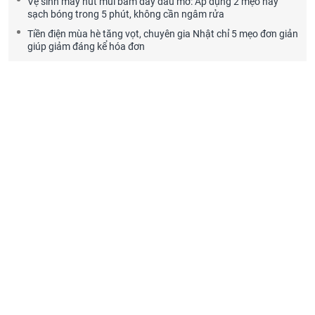
Vệ sinh máy hút mùi bám đầy dầu mỡ: Áp dụng 2 mẹo này
sạch bóng trong 5 phút, không cần ngâm rửa
Tiền điện mùa hè tăng vọt, chuyên gia Nhật chỉ 5 mẹo đơn giản
giúp giảm đáng kể hóa đơn