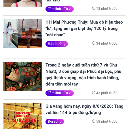
13 phút trước
Tâm linh - Tử vi
HH Mai Phương Thúy: Mua đồ hiệu theo
"lô", tặng em gái biệt thự 120 tỷ trong
"nốt nhạc"
34 phút trước
Hậu trường
Trong 2 ngày cuối tuần (thứ 7 và Chủ
Nhật), 3 con giáp đại Phúc đại Lộc, phú
quý thịnh vượng, vận trình hanh thông,
đếm tiền mỏi tay
43 phút trước
Tâm linh - Tử vi
Giá vàng hôm nay, ngày 8/8/2026: Tăng
vọt lên 144 triệu đồng/lượng
58 phút trước
Đời sống