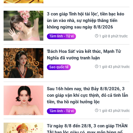
3 con giáp 'lĩnh hội tài lộc', tiền bạc kéo
ùn ùn vào nhà, sự nghiệp thăng tiến
không ngừng sau ngày 8/8/2026
1 giờ 8 phút trước
Tâm linh - Tử vi
'Bách Hoa Sát' vừa kết thúc, Mạnh Tử
Nghĩa đã vướng tranh luận
1 giờ 43 phút trước
Sao quốc tế
Sau 16h hôm nay, thứ Bảy 8/8/2026, 3
con giáp vận khí cực thịnh, đỏ cả tình lẫn
tiền, tha hồ ngồi hưởng lộc
1 giờ 43 phút trước
Tâm linh - Tử vi
Từ ngày 8/8 đến 28/8, 3 con giáp THẦN
TÀI ban lộc giàu có, may mắn bùng nổ,