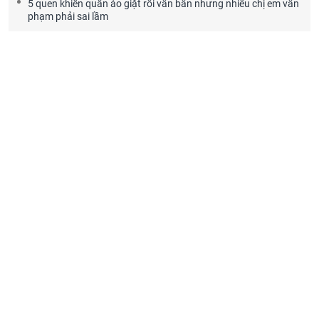
5 quen khiến quần áo giặt rồi vẫn bẩn nhưng nhiều chị em vẫn
phạm phải sai lầm