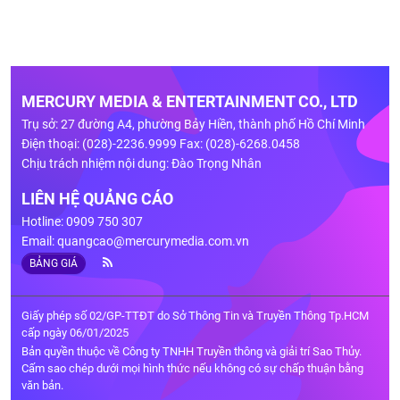
MERCURY MEDIA & ENTERTAINMENT CO., LTD
Trụ sở: 27 đường A4, phường Bảy Hiền, thành phố Hồ Chí Minh
Điện thoại: (028)-2236.9999 Fax: (028)-6268.0458
Chịu trách nhiệm nội dung: Đào Trọng Nhân
LIÊN HỆ QUẢNG CÁO
Hotline: 0909 750 307
Email:
quangcao@mercurymedia.com.vn
BẢNG GIÁ
Giấy phép số 02/GP-TTĐT do Sở Thông Tin và Truyền Thông Tp.HCM
cấp ngày 06/01/2025
Bản quyền thuộc về Công ty TNHH Truyền thông và giải trí Sao Thủy.
Cấm sao chép dưới mọi hình thức nếu không có sự chấp thuận bằng
văn bản.