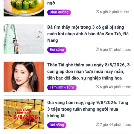
ngờ
6 giờ 2 phút trước
Dinh dưỡng
Đã tìm thấy một trong 3 cô gái bị sóng
cuốn khi chụp ảnh ở bán đảo Sơn Trà, Đà
Nẵng
6 giờ 31 phút trước
Đời sống
Thần Tài ghé thăm sau ngày 8/8/2026, 3
con giáp đón nhận 'cơn mưa may mắn',
tiền bạc dồi dào, sự nghiệp thăng hoa
6 giờ 49 phút trước
Tâm linh - Tử vi
Giá vàng hôm nay, ngày 9/8/2026: Tăng
3 triệu trong tuần nhưng người mua
không lãi
7 giờ 44 phút trước
Đời sống