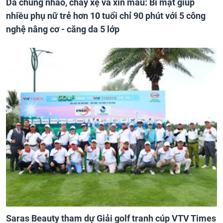
Da chùng nhão, chảy xệ và xỉn màu: Bí mật giúp
nhiều phụ nữ trẻ hơn 10 tuổi chỉ 90 phút với 5 công
nghệ nâng cơ - căng da 5 lớp
Saras Beauty tham dự Giải golf tranh cúp VTV Times