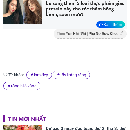
bổ sung thêm 5 loại thực phẩm giàu
protein này cho tóc thêm bồng
bềnh, suôn mượt
Xem thêm
Theo
Yến Nhi (t/h) | Phụ Nữ Sức Khỏe
Từ khóa:
làm đẹp
tẩy trắng răng
răng bị ố vàng
TIN MỚI NHẤT
Dự báo 3 ngày đầu tuần, thứ 2, thứ 3, thứ