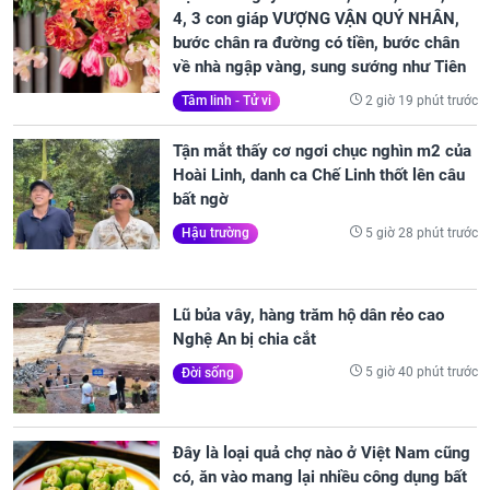
4, 3 con giáp VƯỢNG VẬN QUÝ NHÂN,
bước chân ra đường có tiền, bước chân
về nhà ngập vàng, sung sướng như Tiên
2 giờ 19 phút trước
Tâm linh - Tử vi
Tận mắt thấy cơ ngơi chục nghìn m2 của
Hoài Linh, danh ca Chế Linh thốt lên câu
bất ngờ
5 giờ 28 phút trước
Hậu trường
Lũ bủa vây, hàng trăm hộ dân rẻo cao
Nghệ An bị chia cắt
5 giờ 40 phút trước
Đời sống
Đây là loại quả chợ nào ở Việt Nam cũng
có, ăn vào mang lại nhiều công dụng bất