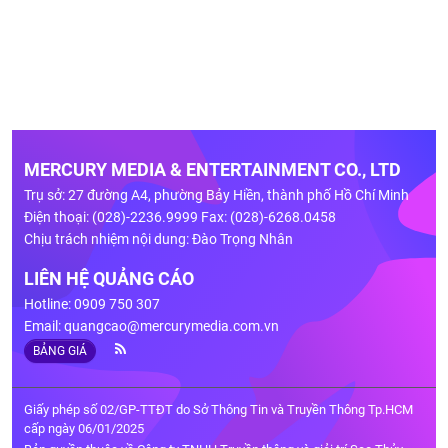
MERCURY MEDIA & ENTERTAINMENT CO., LTD
Trụ sở: 27 đường A4, phường Bảy Hiền, thành phố Hồ Chí Minh
Điện thoại: (028)-2236.9999 Fax: (028)-6268.0458
Chịu trách nhiệm nội dung: Đào Trọng Nhân
LIÊN HỆ QUẢNG CÁO
Hotline: 0909 750 307
Email:
quangcao@mercurymedia.com.vn
BẢNG GIÁ
Giấy phép số 02/GP-TTĐT do Sở Thông Tin và Truyền Thông Tp.HCM
cấp ngày 06/01/2025