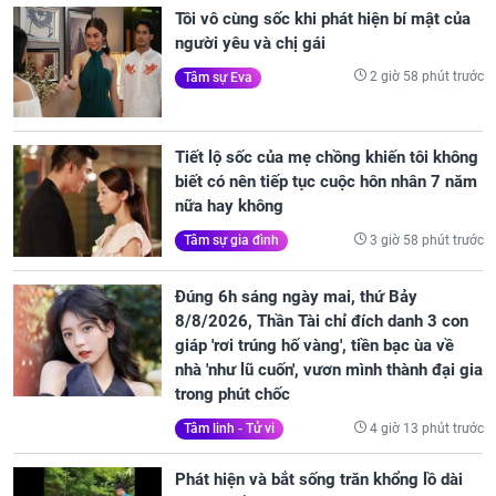
Tôi vô cùng sốc khi phát hiện bí mật của
người yêu và chị gái
2 giờ 58 phút trước
Tâm sự Eva
Tiết lộ sốc của mẹ chồng khiến tôi không
biết có nên tiếp tục cuộc hôn nhân 7 năm
nữa hay không
3 giờ 58 phút trước
Tâm sự gia đình
Đúng 6h sáng ngày mai, thứ Bảy
8/8/2026, Thần Tài chỉ đích danh 3 con
giáp 'rơi trúng hố vàng', tiền bạc ùa về
nhà 'như lũ cuốn', vươn mình thành đại gia
trong phút chốc
4 giờ 13 phút trước
Tâm linh - Tử vi
Phát hiện và bắt sống trăn khổng lồ dài