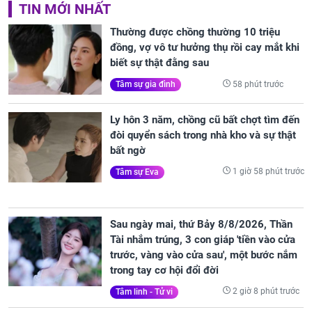
TIN MỚI NHẤT
Thường được chồng thường 10 triệu
đồng, vợ vô tư hưởng thụ rồi cay mắt khi
biết sự thật đằng sau
58 phút trước
Tâm sự gia đình
Ly hôn 3 năm, chồng cũ bất chợt tìm đến
đòi quyển sách trong nhà kho và sự thật
bất ngờ
1 giờ 58 phút trước
Tâm sự Eva
Sau ngày mai, thứ Bảy 8/8/2026, Thần
Tài nhắm trúng, 3 con giáp 'tiền vào cửa
trước, vàng vào cửa sau', một bước nắm
trong tay cơ hội đổi đời
2 giờ 8 phút trước
Tâm linh - Tử vi