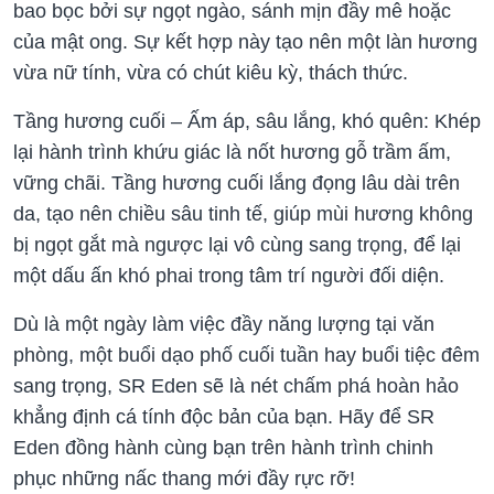
bao bọc bởi sự ngọt ngào, sánh mịn đầy mê hoặc
của mật ong. Sự kết hợp này tạo nên một làn hương
vừa nữ tính, vừa có chút kiêu kỳ, thách thức.
Tầng hương cuối – Ấm áp, sâu lắng, khó quên: Khép
lại hành trình khứu giác là nốt hương gỗ trầm ấm,
vững chãi. Tầng hương cuối lắng đọng lâu dài trên
da, tạo nên chiều sâu tinh tế, giúp mùi hương không
bị ngọt gắt mà ngược lại vô cùng sang trọng, để lại
một dấu ấn khó phai trong tâm trí người đối diện.
Dù là một ngày làm việc đầy năng lượng tại văn
phòng, một buổi dạo phố cuối tuần hay buổi tiệc đêm
sang trọng, SR Eden sẽ là nét chấm phá hoàn hảo
khẳng định cá tính độc bản của bạn. Hãy để SR
Eden đồng hành cùng bạn trên hành trình chinh
phục những nấc thang mới đầy rực rỡ!