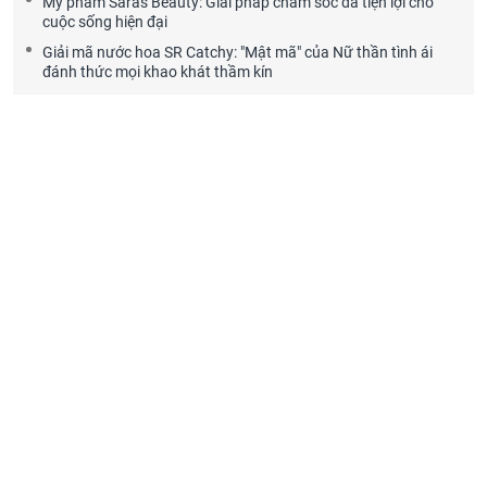
Mỹ phẩm Saras Beauty: Giải pháp chăm sóc da tiện lợi cho
cuộc sống hiện đại
Giải mã nước hoa SR Catchy: "Mật mã" của Nữ thần tình ái
đánh thức mọi khao khát thầm kín