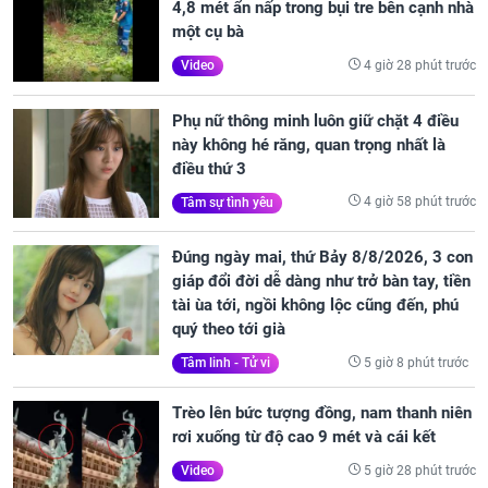
4,8 mét ẩn nấp trong bụi tre bên cạnh nhà
một cụ bà
4 giờ 28 phút trước
Video
Phụ nữ thông minh luôn giữ chặt 4 điều
này không hé răng, quan trọng nhất là
điều thứ 3
4 giờ 58 phút trước
Tâm sự tình yêu
Đúng ngày mai, thứ Bảy 8/8/2026, 3 con
giáp đổi đời dễ dàng như trở bàn tay, tiền
tài ùa tới, ngồi không lộc cũng đến, phú
quý theo tới già
5 giờ 8 phút trước
Tâm linh - Tử vi
Trèo lên bức tượng đồng, nam thanh niên
rơi xuống từ độ cao 9 mét và cái kết
5 giờ 28 phút trước
Video