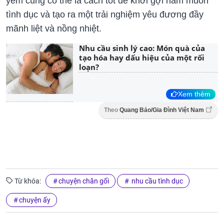
yếm cũng có thể là cách tốt để khơi gợi ham muốn
tình dục và tạo ra một trải nghiệm yêu đương đầy
mãnh liệt và nồng nhiệt.
Nhu cầu sinh lý cao: Món quà của
tạo hóa hay dấu hiệu của một rối
loạn?
Xem thêm
Theo
Quang Bảo/Gia Đình Việt Nam
Từ khóa:
chuyện chăn gối
nhu cầu tình dục
chuyện ấy