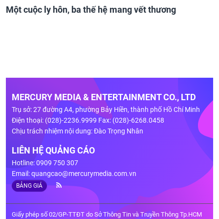
Một cuộc ly hôn, ba thế hệ mang vết thương
MERCURY MEDIA & ENTERTAINMENT CO., LTD
Trụ sở: 27 đường A4, phường Bảy Hiền, thành phố Hồ Chí Minh
Điện thoại: (028)-2236.9999 Fax: (028)-6268.0458
Chịu trách nhiệm nội dung: Đào Trọng Nhân
LIÊN HỆ QUẢNG CÁO
Hotline: 0909 750 307
Email:
quangcao@mercurymedia.com.vn
BẢNG GIÁ
Giấy phép số 02/GP-TTĐT do Sở Thông Tin và Truyền Thông Tp.HCM