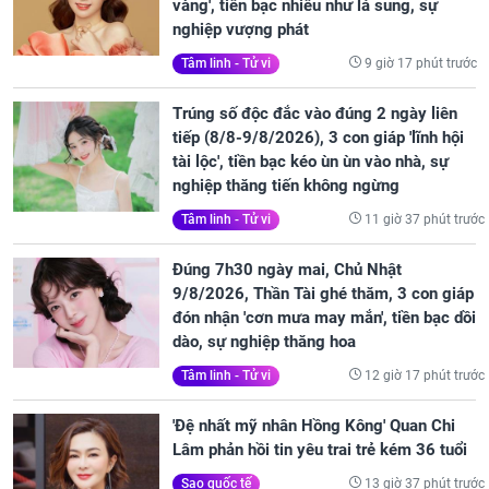
vàng', tiền bạc nhiều như lá sung, sự
nghiệp vượng phát
9 giờ 17 phút trước
Tâm linh - Tử vi
Trúng số độc đắc vào đúng 2 ngày liên
tiếp (8/8-9/8/2026), 3 con giáp 'lĩnh hội
tài lộc', tiền bạc kéo ùn ùn vào nhà, sự
nghiệp thăng tiến không ngừng
11 giờ 37 phút trước
Tâm linh - Tử vi
Đúng 7h30 ngày mai, Chủ Nhật
9/8/2026, Thần Tài ghé thăm, 3 con giáp
đón nhận 'cơn mưa may mắn', tiền bạc dồi
dào, sự nghiệp thăng hoa
12 giờ 17 phút trước
Tâm linh - Tử vi
'Đệ nhất mỹ nhân Hồng Kông' Quan Chi
Lâm phản hồi tin yêu trai trẻ kém 36 tuổi
13 giờ 37 phút trước
Sao quốc tế