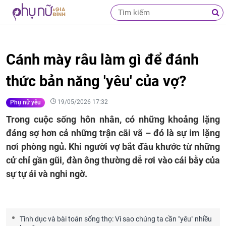
Cánh mày râu làm gì để đánh
thức bản năng 'yêu' của vợ?
19/05/2026 17:32
Phụ nữ yêu
Trong cuộc sống hôn nhân, có những khoảng lặng
đáng sợ hơn cả những trận cãi vã – đó là sự im lặng
nơi phòng ngủ. Khi người vợ bắt đầu khước từ những
cử chỉ gần gũi, đàn ông thường dễ rơi vào cái bẫy của
sự tự ái và nghi ngờ.
Tình dục và bài toán sống thọ: Vì sao chúng ta cần "yêu" nhiều