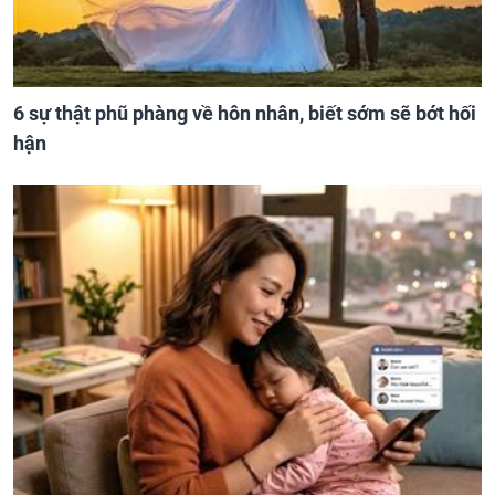
6 sự thật phũ phàng về hôn nhân, biết sớm sẽ bớt hối
hận