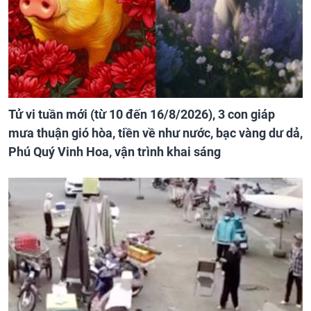
Tử vi tuần mới (từ 10 đến 16/8/2026), 3 con giáp
mưa thuận gió hòa, tiền về như nước, bạc vàng dư dả,
Phú Quý Vinh Hoa, vận trình khai sáng