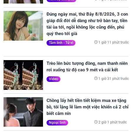
Đúng ngày mai, thứ Bảy 8/8/2026, 3 con
giáp đổi đời dễ dàng như trở bàn tay, tiền
tài ùa tới, ngồi không lộc cũng đến, phú
quý theo tới già
1 giờ 11 phút trước
Tâm linh - Tử vi
Trèo lên bức tượng đồng, nam thanh niên
rơi xuống từ độ cao 9 mét và cái kết
1 giờ 31 phút trước
Video
Chồng lấy hết tiền tiết kiệm mua xe tặng
bồ, tôi lặng lẽ làm một việc khiến cả 2 chỉ
biết câm nín
2 giờ 1 phút trước
Ngoại tình