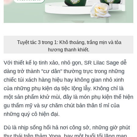
Tuyệt tác 3 trong 1: Khô thoáng, trắng mịn và tỏa
hương thanh khiết.
Với thiết kế lọ tinh xảo, nhỏ gọn, SR Lilac Sage dễ
dàng trở thành "cư dân" thường trực trong những
chiếc túi xách hàng hiệu hay không gian nhỏ xinh
của những phụ kiện dạ tiệc lộng lẫy. Không chỉ là
một sản phẩm khử mùi, đây là món phụ kiện thể hiện
gu thẩm mỹ và sự chăm chút bản thân tỉ mỉ của
những quý cô hiện đại.
Dù là nhịp sống hối hả nơi công sở, những giờ phút
thư thái trên thảm Yoga, hay một buổi tối lãng mạn