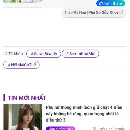
Xem thêm
Theo
Mỹ Hoa | Phụ Nữ Sức Khỏe
Từ khóa:
SarasBeauty
SerumKhửMùi
HếtMùiCơThể
TIN MỚI NHẤT
Phụ nữ thông minh luôn giữ chặt 4 điều
này không hé răng, quan trọng nhất là
điều thứ 3
1 giờ 1 phút trước
Tâm sự tình yêu