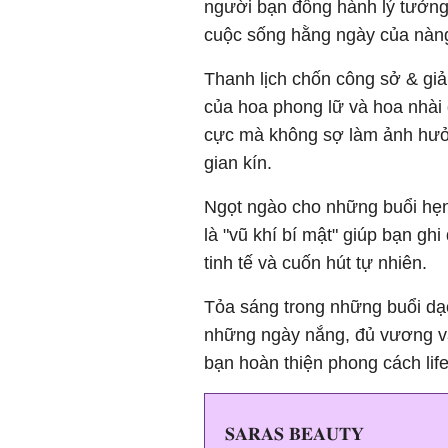
người bạn đồng hành lý tưởng,
cuộc sống hằng ngày của nàn
Thanh lịch chốn công sở & gi
của hoa phong lữ và hoa nhài g
cực mà không sợ làm ảnh hưở
gian kín.
Ngọt ngào cho những buổi hẹn
là "vũ khí bí mật" giúp bạn gh
tinh tế và cuốn hút tự nhiên.
Tỏa sáng trong những buổi dạ
những ngày nắng, đủ vương vấ
bạn hoàn thiện phong cách lifes
𝐒𝐀𝐑𝐀𝐒 𝐁𝐄𝐀𝐔𝐓𝐘