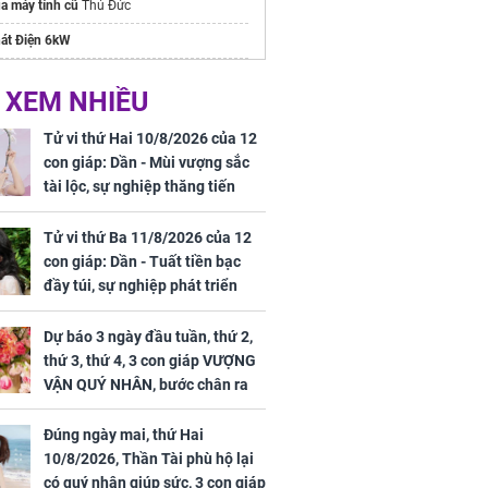
a máy tính cũ
Thủ Đức
át Điện 6kW
gõ 10 ngón
 XEM NHIỀU
ểu
TikTok Coin là gì
chi tiết
Tử vi thứ Hai 10/8/2026 của 12
con giáp: Dần - Mùi vượng sắc
tài lộc, sự nghiệp thăng tiến
vượt bậc, Mão - Tỵ công việc
trắc trở, tiền bạc thiếu trước hụt
Tử vi thứ Ba 11/8/2026 của 12
sau
con giáp: Dần - Tuất tiền bạc
đầy túi, sự nghiệp phát triển
hưng thịnh, Mão - Thân tài lộc
ảm đạm, mọi sự khó thành công
Dự báo 3 ngày đầu tuần, thứ 2,
mỹ mãn
thứ 3, thứ 4, 3 con giáp VƯỢNG
VẬN QUÝ NHÂN, bước chân ra
đường có tiền, bước chân về
nhà ngập vàng, sung sướng như
Đúng ngày mai, thứ Hai
Tiên
10/8/2026, Thần Tài phù hộ lại
có quý nhân giúp sức, 3 con giáp