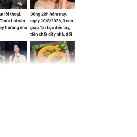
n lời thoại,
Đúng 20h hôm nay,
Thừa Lỗi vẫn
ngày 10/8/2026, 3 con
ây thương nhớ
giáp Tài Lộc đến tay,
tiền chất đầy nhà, đổi
đời ngoạn mục, vượng
phát Phú Quý
i của Trương
Ăn đu đủ khi bụng đói
h và Lư Dục
buổi sáng, cơ thể sẽ
a quay đã
thay đổi ra sao?
'
ẫn cách làm