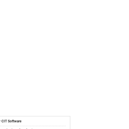
ồng ngon
 đẹp mắt rực
y
CIT Software