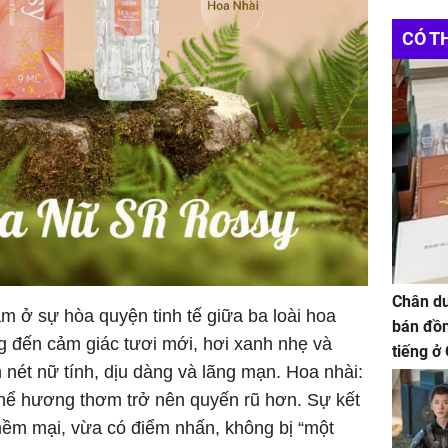
CÓ T
Chân du
 ở sự hòa quyện tinh tế giữa ba loài hoa
bán đồn
g đến cảm giác tươi mới, hơi xanh nhẹ và
tiếng ở
 nét nữ tính, dịu dàng và lãng mạn. Hoa nhài:
thể hương thơm trở nên quyến rũ hơn. Sự kết
ềm mại, vừa có điểm nhấn, không bị “một