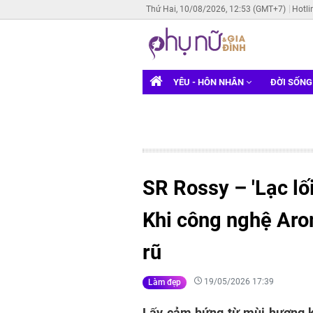
Thứ Hai, 10/08/2026, 12:53 (GMT+7)
Hotli
YÊU - HÔN NHÂN
ĐỜI SỐN
SR Rossy – 'Lạc lối
Khi công nghệ Ar
rũ
19/05/2026 17:39
Làm đẹp
Lấy cảm hứng từ mùi hương k