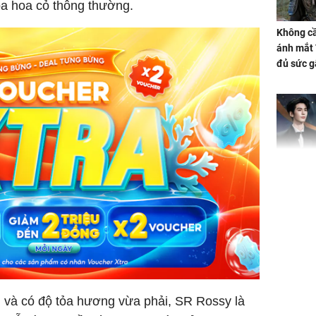
a hoa cỏ thông thường.
Không cầ
ánh mắt 
đủ sức g
Phim mớ
Lăng Hác
Hiểu chư
'dậy sóng
h và có độ tỏa hương vừa phải, SR Rossy là
Hướng d