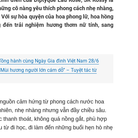
Căn hộ
hững cô nàng yêu thích phong cách nhẹ nhàng,
. Với sự hòa quyện của hoa phong lữ, hoa hồng
Mua
Qu
 đến trải nghiệm hương thơm nữ tính, sang
Vinhom
Websit
Đầu Tư
https:/
đồng hành cùng Ngày Gia đình Việt Nam 28/6
Mùi hương người lớn cám dỗ” – Tuyệt tác từ
i nguồn cảm hứng từ phong cách nước hoa
nhiên, nhẹ nhàng nhưng vẫn đầy chiều sâu.
thanh thoát, không quá nồng gắt, phù hợp
 từ đi học, đi làm đến những buổi hẹn hò nhẹ