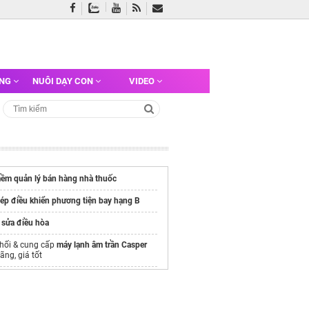
ỠNG
NUÔI DẠY CON
VIDEO
ềm quản lý bán hàng nhà thuốc
ép điều khiển phương tiện bay hạng B
 sửa điều hòa
hối & cung cấp
máy lạnh âm trần Casper
ãng, giá tốt
óng thanh 50w
n bột mì