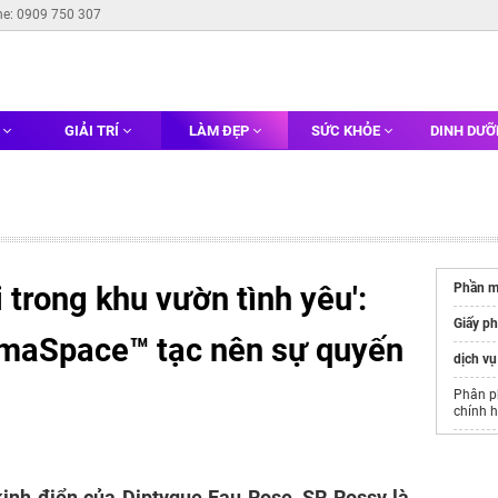
ne: 0909 750 307
G
GIẢI TRÍ
LÀM ĐẸP
SỨC KHỎE
DINH DƯ
 trong khu vườn tình yêu':
Phần m
Giấy ph
omaSpace™ tạc nên sự quyến
dịch vụ
Phân p
chính h
loa ph
máy cá
inh điển của Diptyque Eau Rose, SR Rossy là