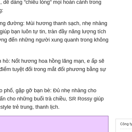
 dễ dàng "chiều lòng" mọi hoàn cảnh trong
mì cầu v
miệng và
g:
rỡ
ảng đường: Mùi hương thanh sạch, nhẹ nhàng
iúp bạn luôn tự tin, tràn đầy năng lượng tích
ng đến những người xung quanh trong không
 hò: Nốt hương hoa hồng lãng mạn, e ấp sẽ
i điểm tuyệt đối trong mắt đối phương bằng sự
o phố, gặp gỡ bạn bè: Đủ nhẹ nhàng cho
n cho những buổi trà chiều, SR Rossy giúp
tyle trẻ trung, thanh lịch.
Công t