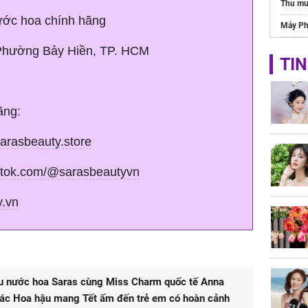
Thu mu
ớc hoa chính hãng
Máy Ph
Luyện 
Phường Bảy Hiền, TP. HCM
TIN
Tìm hi
ãng:
sarasbeauty.store
iktok.com/@sarasbeautyvn
y.vn
u nước hoa Saras cùng Miss Charm quốc tế Anna
các Hoa hậu mang Tết ấm đến trẻ em có hoàn cảnh