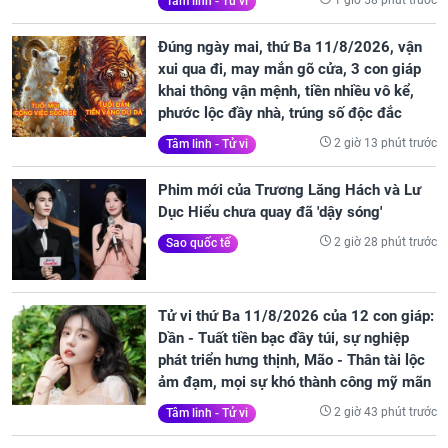
1 giờ 58 phút trước
Tâm linh - Tử vi
Đúng ngày mai, thứ Ba 11/8/2026, vận
xui qua đi, may mắn gõ cửa, 3 con giáp
khai thông vận mệnh, tiền nhiều vô kể,
phước lộc đầy nhà, trúng số độc đắc
2 giờ 13 phút trước
Tâm linh - Tử vi
Phim mới của Trương Lăng Hách và Lư
Dục Hiểu chưa quay đã 'dậy sóng'
2 giờ 28 phút trước
Sao quốc tế
Tử vi thứ Ba 11/8/2026 của 12 con giáp:
Dần - Tuất tiền bạc đầy túi, sự nghiệp
phát triển hưng thịnh, Mão - Thân tài lộc
ảm đạm, mọi sự khó thành công mỹ mãn
2 giờ 43 phút trước
Tâm linh - Tử vi