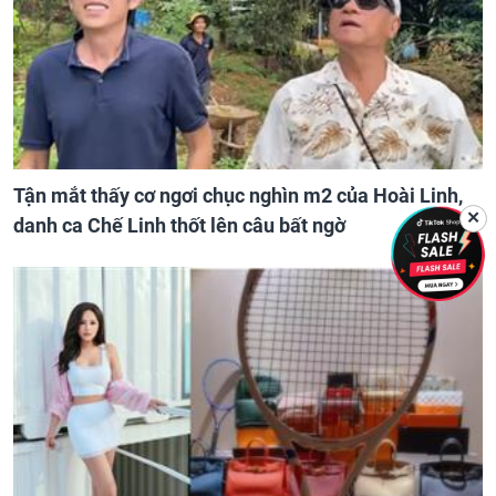
Tận mắt thấy cơ ngơi chục nghìn m2 của Hoài Linh,
✕
danh ca Chế Linh thốt lên câu bất ngờ