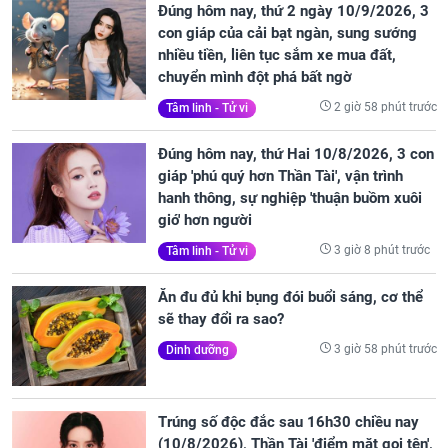
Đúng hôm nay, thứ 2 ngày 10/9/2026, 3
con giáp của cải bạt ngàn, sung sướng
nhiều tiền, liên tục sắm xe mua đất,
chuyển mình đột phá bất ngờ
2 giờ 58 phút trước
Tâm linh - Tử vi
Đúng hôm nay, thứ Hai 10/8/2026, 3 con
giáp 'phú quý hơn Thần Tài', vận trình
hanh thông, sự nghiệp 'thuận buồm xuôi
gió' hơn người
3 giờ 8 phút trước
Tâm linh - Tử vi
Ăn đu đủ khi bụng đói buổi sáng, cơ thể
sẽ thay đổi ra sao?
3 giờ 58 phút trước
Dinh dưỡng
Trúng số độc đắc sau 16h30 chiều nay
(10/8/2026), Thần Tài 'điểm mặt gọi tên',