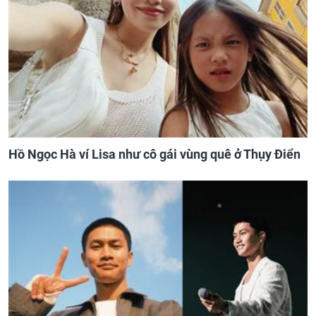
Hồ Ngọc Hà ví Lisa như cô gái vùng quê ở Thụy Điển