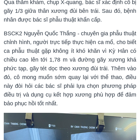
Qua thăm khám, chụp X-quang, bác sĩ xác định cô bị
gãy 1/3 giữa thân xương đùi bên trái. Sau đó, bệnh
nhân được bác sĩ phẫu thuật khẩn cấp.
BSCK2 Nguyễn Quốc Thắng - chuyên gia phẫu thuật
chỉnh hình, người trực tiếp thực hiện ca mổ, cho biết
ca phẫu thuật gặp không ít khó khăn vì Kỳ Hân có
chiều cao lên tới 1,78 m và đường gãy xương khá
phức tạp, gãy tét dọc theo xương đùi trái. Thêm vào
đó, cô mong muốn sớm quay lại với thể thao, điều
này đòi hỏi các bác sĩ phải lựa chọn phương pháp
điều trị và dụng cụ kết hợp xương phù hợp để đảm
bảo phục hồi tốt nhất.