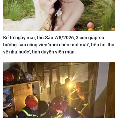
Kể từ ngày mai, thứ Sáu 7/8/2026, 3 con giáp 'số
hưởng' sau công việc 'xuôi chèo mát mái', tiền tài 'thu
về như nước', tình duyên viên mãn