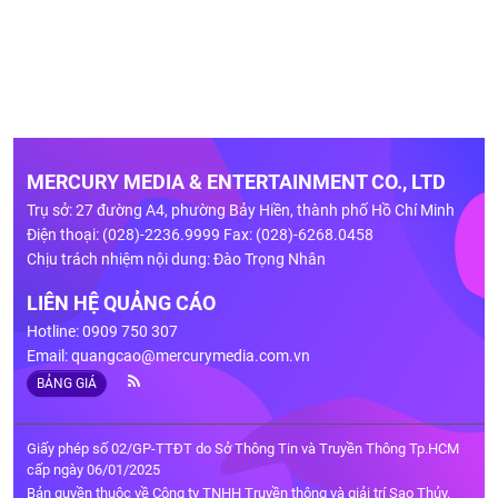
MERCURY MEDIA & ENTERTAINMENT CO., LTD
Trụ sở: 27 đường A4, phường Bảy Hiền, thành phố Hồ Chí Minh
Điện thoại: (028)-2236.9999 Fax: (028)-6268.0458
Chịu trách nhiệm nội dung: Đào Trọng Nhân
LIÊN HỆ QUẢNG CÁO
Hotline: 0909 750 307
Email:
quangcao@mercurymedia.com.vn
BẢNG GIÁ
Giấy phép số 02/GP-TTĐT do Sở Thông Tin và Truyền Thông Tp.HCM
cấp ngày 06/01/2025
Bản quyền thuộc về Công ty TNHH Truyền thông và giải trí Sao Thủy.