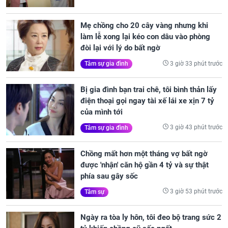
Mẹ chồng cho 20 cây vàng nhưng khi
làm lễ xong lại kéo con dâu vào phòng
đòi lại với lý do bất ngờ
3 giờ 33 phút trước
Tâm sự gia đình
Bị gia đình bạn trai chê, tôi bình thản lấy
điện thoại gọi ngay tài xế lái xe xịn 7 tỷ
của mình tới
3 giờ 43 phút trước
Tâm sự gia đình
Chồng mất hơn một tháng vợ bất ngờ
được 'nhận' căn hộ gần 4 tỷ và sự thật
phía sau gây sốc
3 giờ 53 phút trước
Tâm sự
Ngày ra tòa ly hôn, tôi đeo bộ trang sức 2