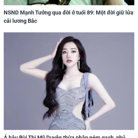
NSND Mạnh Tưởng qua đời ở tuổi 89: Một đời giữ lửa
cải lương Bắc
Á hậu Bùi Thị Mỹ Duyên thừa nhận ném gạch, phủ