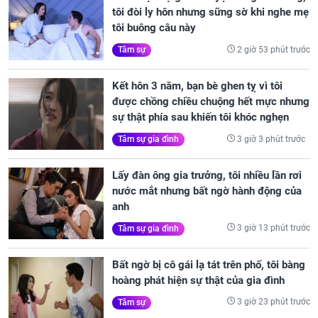
tôi đòi ly hôn nhưng sững sờ khi nghe mẹ
tôi buông câu này
2 giờ 53 phút trước
Tâm sự
Kết hôn 3 năm, bạn bè ghen tỵ vì tôi
được chồng chiều chuộng hết mực nhưng
sự thật phía sau khiến tôi khóc nghẹn
3 giờ 3 phút trước
Tâm sự gia đình
Lấy đàn ông gia trưởng, tôi nhiều lần rơi
nước mắt nhưng bất ngờ hành động của
anh
3 giờ 13 phút trước
Tâm sự gia đình
Bất ngờ bị cô gái lạ tát trên phố, tôi bàng
hoàng phát hiện sự thật của gia đình
3 giờ 23 phút trước
Tâm sự