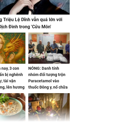
g Triệu Lệ Dĩnh vẫn quá lớn với
ịch Đình trong 'Cửu Môn'
nay, 3 con
NÓNG: Danh tính
ẩn bị nghênh
nhóm đối tượng trộn
, tài vận
Paracetamol vào
ng, lên hương
thuốc Đông y, nổ chữa
g hóa Phượng,
bách bệnh
 may mắn về