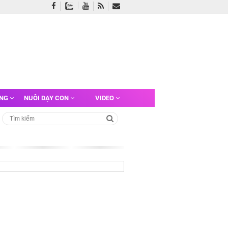
ỠNG
NUÔI DẠY CON
VIDEO