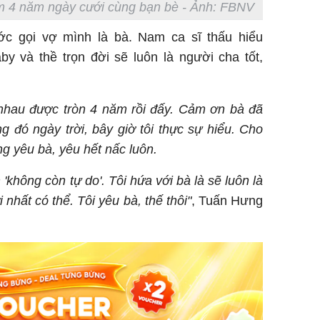
Giá trị s
 4 năm ngày cưới cùng bạn bè - Ảnh: FBNV
cách sử
của loại
c gọi vợ mình là bà. Nam ca sĩ thấu hiểu
y và thề trọn đời sẽ luôn là người cha tốt,
i nhau được tròn 4 năm rồi đấy. Cảm ơn bà đã
Chân du
ng đó ngày trời, bây giờ tôi thực sự hiểu. Cho
viên Hoa
àng yêu bà, yêu hết nấc luôn.
ứng ngượ
nghèo
không còn tự do'. Tôi hứa với bà là sẽ luôn là
 nhất có thể. Tôi yêu bà, thế thôi"
, Tuấn Hưng