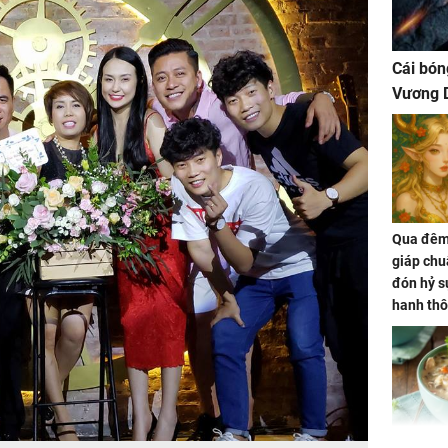
Cái bón
Vương D
Qua đêm 
giáp chu
đón hỷ sự
hanh thô
hóa Rồn
gom hết
nhà