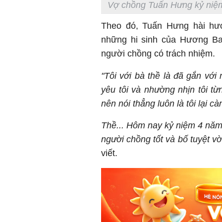
Vợ chồng Tuấn Hưng kỷ niệm
Theo đó, Tuấn Hưng hài hướ
những hi sinh của Hương Bab
người chồng có trách nhiệm.
"Tôi với bà thề là đã gắn vớ
yêu tôi và nhường nhịn tôi từ
nên nói thẳng luôn là tôi lại c
Thề... Hôm nay kỷ niệm 4 năm '
người chồng tốt và bố tuyệt vời
viết.