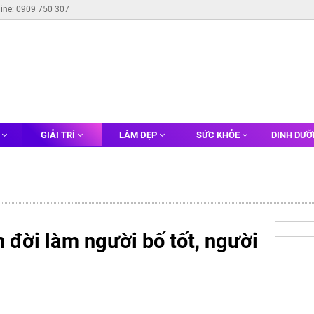
line: 0909 750 307
G
GIẢI TRÍ
LÀM ĐẸP
SỨC KHỎE
DINH DƯ
 đời làm người bố tốt, người