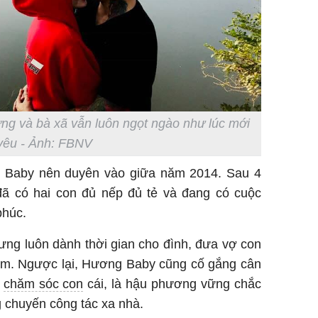
ng và bà xã vẫn luôn ngọt ngào như lúc mới
yêu - Ảnh: FBNV
g Baby nên duyên vào giữa năm 2014. Sau 4
ã có hai con đủ nếp đủ tẻ và đang có cuộc
phúc.
Hưng luôn dành thời gian cho đình, đưa vợ con
cảm. Ngược lại, Hương Baby cũng cố gắng cân
à
chăm sóc con
cái, là hậu phương vững chắc
 chuyến công tác xa nhà.