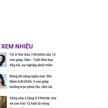
 XEM NHIỀU
Tử vi thứ Sáu 7/8/2026 của 12
con giáp: Dần - Tuất tiền bạc
đầy túi, sự nghiệp phát triển
hưng thịnh, Mão - Thân tài lộc
ảm đạm, mọi sự khó thành công
Đúng 6h sáng ngày mai, thứ
mỹ mãn
Năm 6/8/2026, 3 con giáp
hưởng trọn phúc lộc, tiền tài
tăng vọt, công danh sự nghiệp
thăng hạng không ngừng
Cháy nhà 2 tầng ở TPHCM, cha
và con trai 12 tuổi tử vong