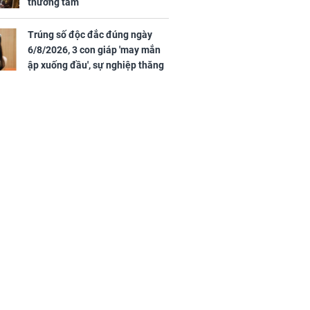
thương tâm
Trúng số độc đắc đúng ngày
6/8/2026, 3 con giáp 'may mắn
ập xuống đầu', sự nghiệp thăng
tiến vượt bậc, tài lộc phủ kín
đường đi