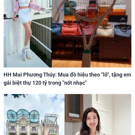
HH Mai Phương Thúy: Mua đồ hiệu theo "lô", tặng em
gái biệt thự 120 tỷ trong "nốt nhạc"