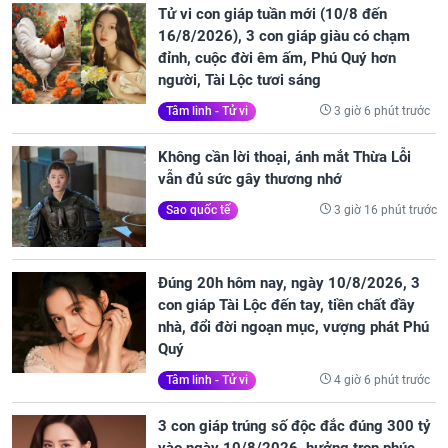
Tử vi con giáp tuần mới (10/8 đến
16/8/2026), 3 con giáp giàu có chạm
đỉnh, cuộc đời êm ấm, Phú Quý hơn
người, Tài Lộc tươi sáng
3 giờ 6 phút trước
Tâm linh - Tử vi
Không cần lời thoại, ánh mắt Thừa Lỗi
vẫn đủ sức gây thương nhớ
3 giờ 16 phút trước
Sao quốc tế
Đúng 20h hôm nay, ngày 10/8/2026, 3
con giáp Tài Lộc đến tay, tiền chất đầy
nhà, đổi đời ngoạn mục, vượng phát Phú
Quý
4 giờ 6 phút trước
Tâm linh - Tử vi
3 con giáp trúng số độc đắc đúng 300 tỷ