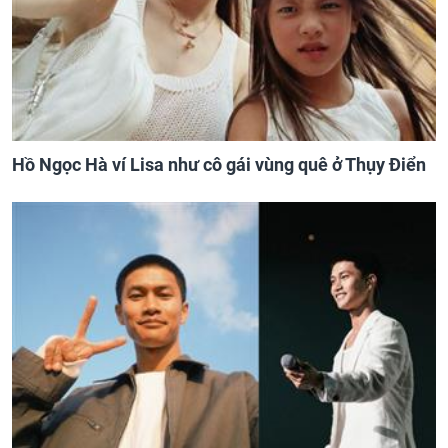
Hồ Ngọc Hà ví Lisa như cô gái vùng quê ở Thụy Điển