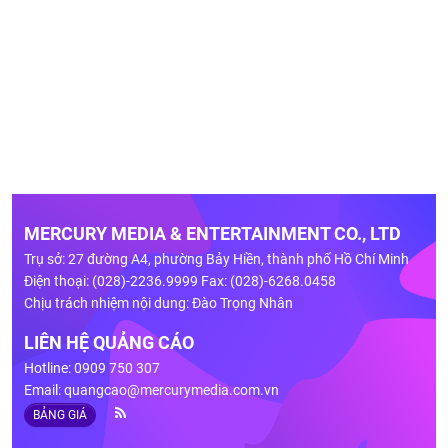
MERCURY MEDIA & ENTERTAINMENT CO., LTD
Trụ sở: 27 đường A4, phường Bảy Hiền, thành phố Hồ Chí Minh
Điện thoại: (028)-2236.9999 Fax: (028)-6268.0458
Chịu trách nhiệm nội dung: Đào Trọng Nhân
LIÊN HỆ QUẢNG CÁO
Hotline: 0909 750 307
Email:
quangcao@mercurymedia.com.vn
BẢNG GIÁ