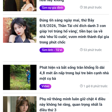
38 phút trước
Tâm sự gia đình
Đúng 6h sáng ngày mai, thứ Bảy
8/8/2026, Thần Tài chỉ đích danh 3 con
giáp 'rơi trúng hố vàng', tiền bạc ùa về
nhà 'như lũ cuốn', vươn mình thành đại gia
trong phút chốc
53 phút trước
Tâm linh - Tử vi
Phát hiện và bắt sống trăn khổng lồ dài
4,8 mét ẩn nấp trong bụi tre bên cạnh nhà
một cụ bà
1 giờ 8 phút trước
Video
Phụ nữ thông minh luôn giữ chặt 4 điều
này không hé răng, quan trọng nhất là
điều thứ 3