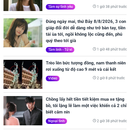
1 giờ 38 phút trước
Tâm sự tình yêu
Đúng ngày mai, thứ Bảy 8/8/2026, 3 con
giáp đổi đời dễ dàng như trở bàn tay, tiền
tài ùa tới, ngồi không lộc cũng đến, phú
quý theo tới già
1 giờ 48 phút trước
Tâm linh - Tử vi
Trèo lên bức tượng đồng, nam thanh niên
rơi xuống từ độ cao 9 mét và cái kết
2 giờ 8 phút trước
Video
Chồng lấy hết tiền tiết kiệm mua xe tặng
bồ, tôi lặng lẽ làm một việc khiến cả 2 chỉ
biết câm nín
2 giờ 38 phút trước
Ngoại tình