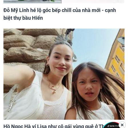
Đỗ Mỹ Linh hé lộ góc bếp chill của nhà mới - cạnh
biệt thự bầu Hiển
✕
Hồ Ngọc Hà ví Lisa như cô gái vùng quê ở Thụy Điển