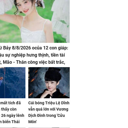
hứ Bảy 8/8/2026 ocủa 12 con giáp:
ậu sự nghiệp hưng thịnh, tiền tài
t, Mão - Thân công việc bất trắc,
t tật mang
mất tích đã
Cái bóng Triệu Lệ Dĩnh
 thấy còn
vẫn quá lớn với Vương
 26 ngày lênh
Dịch Đình trong 'Cửu
n biển Thái
Môn'