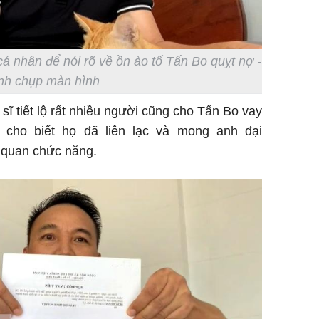
cá nhân để nói rõ về ồn ào tố Tấn Bo quỵt nợ -
nh chụp màn hình
sĩ tiết lộ rất nhiều người cũng cho Tấn Bo vay
u cho biết họ đã liên lạc và mong anh đại
ơ quan chức năng.