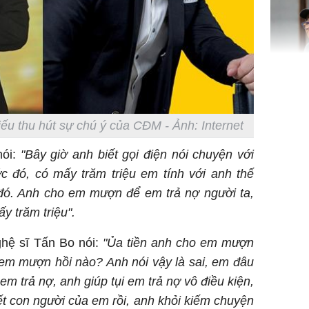
Bình Dư
Lý Liên K
sau tin đ
cởi áo c
ếu thu hút sự chú ý của CĐM - Ảnh: Internet
khỏe
nói:
"Bây giờ anh biết gọi điện nói chuyện với
ớc đó, có mấy trăm triệu em tính với anh thế
ó. Anh cho em mượn để em trả nợ người ta,
y trăm triệu".
Vì sao T
không đ
ghệ sĩ Tấn Bo nói:
"Ủa tiền anh cho em mượn
Châu Tin
em mượn hồi nào? Anh nói vậy là sai, em đâu
Nhiệt Ba
phim?
em trả nợ, anh giúp tụi em trả nợ vô điều kiện,
ết con người của em rồi, anh khỏi kiếm chuyện