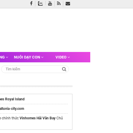
ỠNG
NUÔI DẠY CON
VIDEO
es Royal Island
/alluvia-city.com
e chính thức
Vinhomes Hải Vân Bay
Chủ