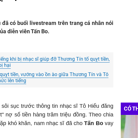
u đã có buổi livestream trên trang cá nhân nói
ủa diễn viên Tấn Bo.
ếng khi bị nhạc sĩ giúp đỡ Thương Tín tố quỵt tiền,
ị hại
 quỵt tiền, vướng vào ồn ào giữa Thương Tín và Tô
hức lên tiếng
sôi sục trước thông tin nhạc sĩ
Tô Hiếu
đăng
CÓ T
t" nợ số tiền hàng trăm triệu đồng. Theo chia
gặp khó khăn, nam nhạc sĩ đã cho
Tấn Bo
vay