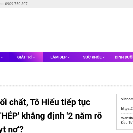
ine: 0909 750 307
G
GIẢI TRÍ
LÀM ĐẸP
SỨC KHỎE
DINH DƯ
i chất, Tô Hiếu tiếp tục
Vinhom
https:/
THÉP' khẳng định '2 năm rõ
Websit
Đầu Tư
ỵt nợ'?