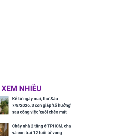
 XEM NHIỀU
Kể từ ngày mai, thứ Sáu
7/8/2026, 3 con giáp 'số hưởng'
sau công việc 'xuôi chèo mát
mái', tiền tài 'thu về như nước',
tình duyên viên mãn
Cháy nhà 2 tầng ở TPHCM, cha
và con trai 12 tuổi tử vong