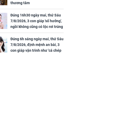
thương tâm
Đúng 16h30 ngày mai, thứ Sáu
7/8/2026, 3 con giáp 'số hưởng',
ngồi không cũng có lộc rơi trúng
đầu, vừa tránh được họa vừa có
tiền vàng
Đúng 6h sáng ngày mai, thứ Sáu
7/8/2026, định mệnh an bài, 3
con giáp vận trình như 'cá chép
hóa rồng', giàu có lên bất chấp,
số đỏ chót như son