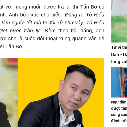
t với mong muốn được trả lại thì Tấn Bo có
anh. Anh bức xúc cho biết:
"Đúng ra Tô Hiếu
làm người tốt mà bị đối xử như vậy, Tô Hiếu
iọt nước tràn ly".
Kèm theo bài đăng, anh
ợc cho là cuộc đối thoại xung quanh vấn đề
 sĩ Tấn Bo.
Tử vi t
Dần - D
tăng vọ
tiền mấ
Ngư dân 
được tìm
sống sau
đênh trê