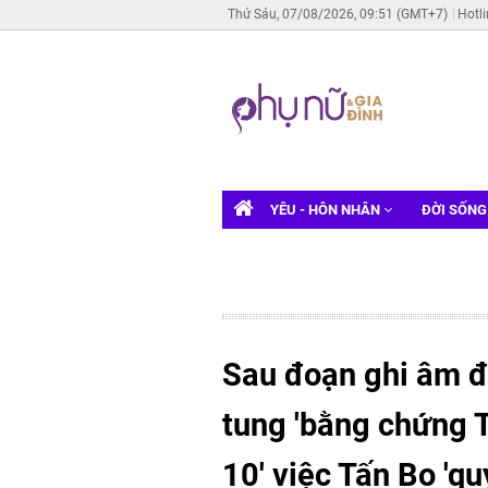
Thứ Sáu, 07/08/2026, 09:51 (GMT+7)
Hotl
YÊU - HÔN NHÂN
ĐỜI SỐN
Sau đoạn ghi âm đố
tung 'bằng chứng 
10' việc Tấn Bo 'qu