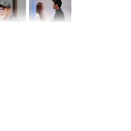
ơng
iệt lên tiếng
Cô gái bị ép đi xem
ồn thay tim,
mắt, nhưng vừa thấy
hứng minh sức
đối tượng mai mối thì
đỏ mặt ‘đứng hình’
rương Tiểu Phỉ
ồng hành cùng
h Trì, Địch Lệ
 quảng bá