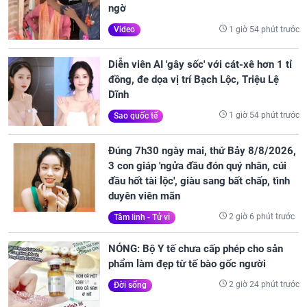
ngờ
1 giờ 54 phút trước
Video
Diễn viên AI 'gây sốc' với cát-xê hơn 1 tỉ
đồng, đe dọa vị trí Bạch Lộc, Triệu Lệ
Dĩnh
1 giờ 54 phút trước
Sao quốc tế
Đúng 7h30 ngày mai, thứ Bảy 8/8/2026,
3 con giáp 'ngửa đầu đón quý nhân, cúi
đầu hốt tài lộc', giàu sang bất chấp, tình
duyên viên mãn
2 giờ 6 phút trước
Tâm linh - Tử vi
NÓNG: Bộ Y tế chưa cấp phép cho sản
phẩm làm đẹp từ tế bào gốc người
2 giờ 24 phút trước
Đời sống