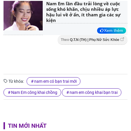
Nam Em lần đầu trải lòng về cuộc
sống khó khăn, chịu nhiều áp lực
hậu lui về ở ẩn, ít tham gia các sự
kiện
Xem thêm
Theo
Q.T.N (TH) | Phụ Nữ Sức Khỏe
Từ khóa:
nam em có bạn trai mới
Nam Em công khai chồng
nam em công khai bạn trai
TIN MỚI NHẤT