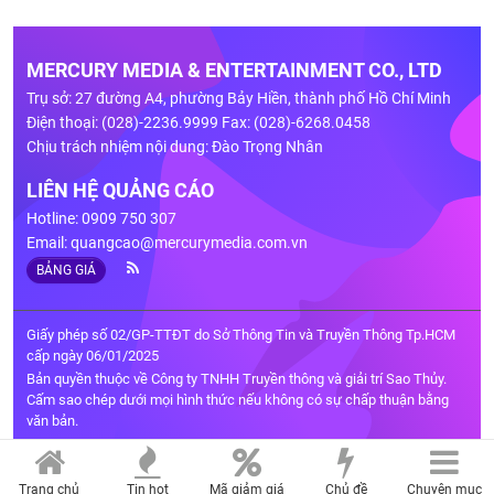
MERCURY MEDIA & ENTERTAINMENT CO., LTD
Trụ sở: 27 đường A4, phường Bảy Hiền, thành phố Hồ Chí Minh
Điện thoại: (028)-2236.9999 Fax: (028)-6268.0458
Chịu trách nhiệm nội dung: Đào Trọng Nhân
LIÊN HỆ QUẢNG CÁO
Hotline: 0909 750 307
Email:
quangcao@mercurymedia.com.vn
BẢNG GIÁ
Giấy phép số 02/GP-TTĐT do Sở Thông Tin và Truyền Thông Tp.HCM
cấp ngày 06/01/2025
Bản quyền thuộc về Công ty TNHH Truyền thông và giải trí Sao Thủy.
Cấm sao chép dưới mọi hình thức nếu không có sự chấp thuận bằng
văn bản.
Trang chủ
Tin hot
Mã giảm giá
Chủ đề
Chuyên mục