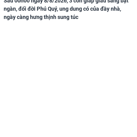
Sau 00h00 ngày 8/8/2026, 3 con giáp giàu sang bạt
ngàn, đổi đời Phú Quý, ung dung có của đầy nhà,
ngày càng hưng thịnh sung túc