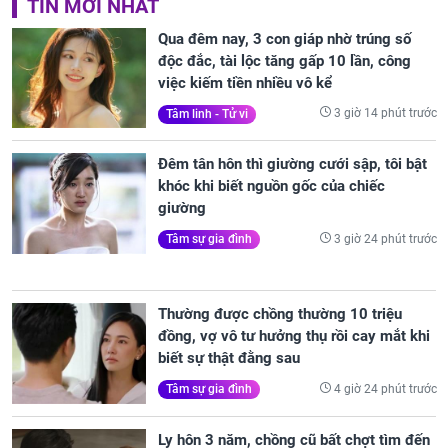
TIN MỚI NHẤT
Qua đêm nay, 3 con giáp nhờ trúng số
độc đắc, tài lộc tăng gấp 10 lần, công
việc kiếm tiền nhiều vô kể
3 giờ 14 phút trước
Tâm linh - Tử vi
Đêm tân hôn thì giường cưới sập, tôi bật
khóc khi biết nguồn gốc của chiếc
giường
3 giờ 24 phút trước
Tâm sự gia đình
Thường được chồng thường 10 triệu
đồng, vợ vô tư hưởng thụ rồi cay mắt khi
biết sự thật đằng sau
4 giờ 24 phút trước
Tâm sự gia đình
Ly hôn 3 năm, chồng cũ bất chợt tìm đến