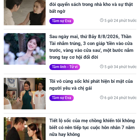
đòi quyển sách trong nhà kho và sự thật
bất ngờ
5 giờ 24 phút trước
Tâm sự Eva
Sau ngày mai, thứ Bảy 8/8/2026, Thần
Tài nhắm trúng, 3 con giáp 'tiền vào cửa
trước, vàng vào cửa sau', một bước nắm
trong tay cơ hội đổi đời
5 giờ 34 phút trước
Tâm linh - Tử vi
Tôi vô cùng sốc khi phát hiện bí mật của
người yêu và chị gái
6 giờ 24 phút trước
Tâm sự Eva
Tiết lộ sốc của mẹ chồng khiến tôi không
biết có nên tiếp tục cuộc hôn nhân 7 năm
nữa hay không