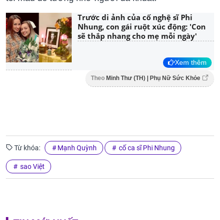
Trước di ảnh của cố nghệ sĩ Phi
Nhung, con gái ruột xúc động: 'Con
sẽ thắp nhang cho mẹ mỗi ngày'
Xem thêm
Theo
Minh Thư (TH) | Phụ Nữ Sức Khỏe
Từ khóa:
Mạnh Quỳnh
cố ca sĩ Phi Nhung
sao Việt