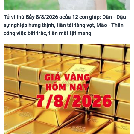
Tử vi thứ Bảy 8/8/2026 ocủa 12 con giáp: Dần - Dậu
sự nghiệp hưng thịnh, tiền tài tăng vọt, Mão - Thân
công việc bất trắc, tiền mất tật mang