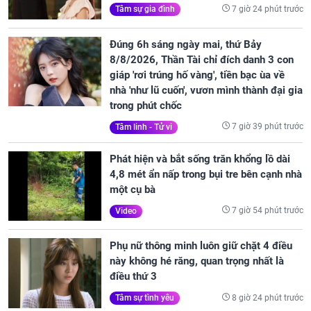
7 giờ 24 phút trước
Tâm sự gia đình
Đúng 6h sáng ngày mai, thứ Bảy
8/8/2026, Thần Tài chỉ đích danh 3 con
giáp 'rơi trúng hố vàng', tiền bạc ùa về
nhà 'như lũ cuốn', vươn mình thành đại gia
trong phút chốc
7 giờ 39 phút trước
Tâm linh - Tử vi
Phát hiện và bắt sống trăn khổng lồ dài
4,8 mét ẩn nấp trong bụi tre bên cạnh nhà
một cụ bà
7 giờ 54 phút trước
Video
Phụ nữ thông minh luôn giữ chặt 4 điều
này không hé răng, quan trọng nhất là
điều thứ 3
8 giờ 24 phút trước
Tâm sự tình yêu